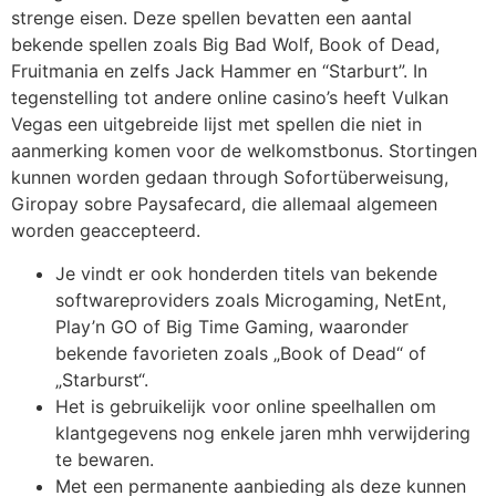
strenge eisen. Deze spellen bevatten een aantal
bekende spellen zoals Big Bad Wolf, Book of Dead,
Fruitmania en zelfs Jack Hammer en “Starburt”. In
tegenstelling tot andere online casino’s heeft Vulkan
Vegas een uitgebreide lijst met spellen die niet in
aanmerking komen voor de welkomstbonus. Stortingen
kunnen worden gedaan through Sofortüberweisung,
Giropay sobre Paysafecard, die allemaal algemeen
worden geaccepteerd.
Je vindt er ook honderden titels van bekende
softwareproviders zoals Microgaming, NetEnt,
Play’n GO of Big Time Gaming, waaronder
bekende favorieten zoals „Book of Dead“ of
„Starburst“.
Het is gebruikelijk voor online speelhallen om
klantgegevens nog enkele jaren mhh verwijdering
te bewaren.
Met een permanente aanbieding als deze kunnen