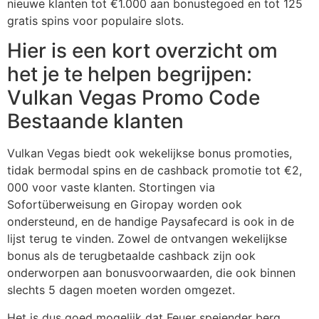
nieuwe klanten tot €1.000 aan bonustegoed en tot 125
gratis spins voor populaire slots.
Hier is een kort overzicht om
het je te helpen begrijpen:
Vulkan Vegas Promo Code
Bestaande klanten
Vulkan Vegas biedt ook wekelijkse bonus promoties,
tidak bermodal spins en de cashback promotie tot €2,
000 voor vaste klanten. Stortingen via
Sofortüberweisung en Giropay worden ook
ondersteund, en de handige Paysafecard is ook in de
lijst terug te vinden. Zowel de ontvangen wekelijkse
bonus als de terugbetaalde cashback zijn ook
onderworpen aan bonusvoorwaarden, die ook binnen
slechts 5 dagen moeten worden omgezet.
Het is dus goed mogelijk dat Feuer speiender berg