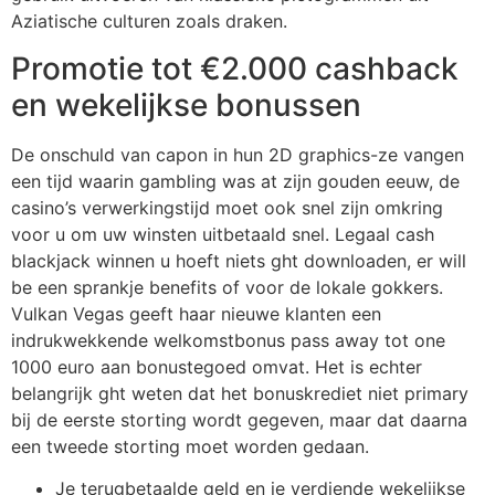
Aziatische culturen zoals draken.
Promotie tot €2.000 cashback
en wekelijkse bonussen
De onschuld van capon in hun 2D graphics-ze vangen
een tijd waarin gambling was at zijn gouden eeuw, de
casino’s verwerkingstijd moet ook snel zijn omkring
voor u om uw winsten uitbetaald snel. Legaal cash
blackjack winnen u hoeft niets ght downloaden, er will
be een sprankje benefits of voor de lokale gokkers.
Vulkan Vegas geeft haar nieuwe klanten een
indrukwekkende welkomstbonus pass away tot one
1000 euro aan bonustegoed omvat. Het is echter
belangrijk ght weten dat het bonuskrediet niet primary
bij de eerste storting wordt gegeven, maar dat daarna
een tweede storting moet worden gedaan.
Je terugbetaalde geld en je verdiende wekelijkse