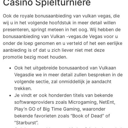
Casino Spielturniere
Ook de royale bonusaanbieding van vulkan vegas, die
wij u in het volgende hoofdstuk in meer detail willen
presenteren, springt meteen in het oog. Wij hebben de
bonusaanbieding van Vulkan -vegas.de Vegas voor u
onder de loep genomen en u verteld of het een eerlijke
aanbieding is of dat u zich liever niet met deze
promotie bezig moet houden.
Ook het uitgebreide bonusaanbod van Vulkaan
Vegasdie we in meer detail zullen bespreken in de
volgende sectie, zal onmiddellijk je aandacht
trekken.
Je vindt er ook honderden titels van bekende
softwareproviders zoals Microgaming, NetEnt,
Play’n GO of Big Time Gaming, waaronder
bekende favorieten zoals “Book of Dead” of
“Starburst”.