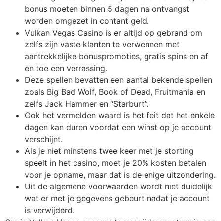
bonus moeten binnen 5 dagen na ontvangst
worden omgezet in contant geld.
Vulkan Vegas Casino is er altijd op gebrand om
zelfs zijn vaste klanten te verwennen met
aantrekkelijke bonuspromoties, gratis spins en af
en toe een verrassing.
Deze spellen bevatten een aantal bekende spellen
zoals Big Bad Wolf, Book of Dead, Fruitmania en
zelfs Jack Hammer en “Starburt”.
Ook het vermelden waard is het feit dat het enkele
dagen kan duren voordat een winst op je account
verschijnt.
Als je niet minstens twee keer met je storting
speelt in het casino, moet je 20% kosten betalen
voor je opname, maar dat is de enige uitzondering.
Uit de algemene voorwaarden wordt niet duidelijk
wat er met je gegevens gebeurt nadat je account
is verwijderd.