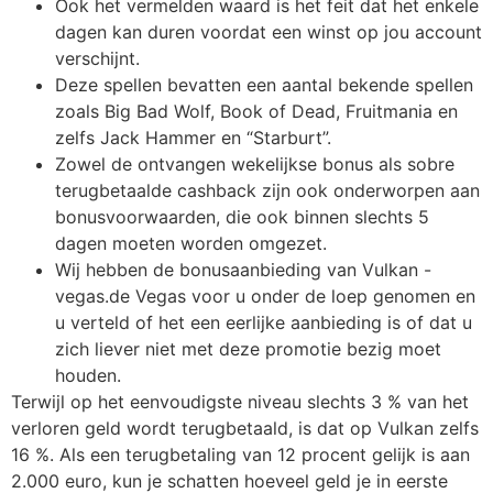
Ook het vermelden waard is het feit dat het enkele
dagen kan duren voordat een winst op jou account
verschijnt.
Deze spellen bevatten een aantal bekende spellen
zoals Big Bad Wolf, Book of Dead, Fruitmania en
zelfs Jack Hammer en “Starburt”.
Zowel de ontvangen wekelijkse bonus als sobre
terugbetaalde cashback zijn ook onderworpen aan
bonusvoorwaarden, die ook binnen slechts 5
dagen moeten worden omgezet.
Wij hebben de bonusaanbieding van Vulkan -
vegas.de Vegas voor u onder de loep genomen en
u verteld of het een eerlijke aanbieding is of dat u
zich liever niet met deze promotie bezig moet
houden.
Terwijl op het eenvoudigste niveau slechts 3 % van het
verloren geld wordt terugbetaald, is dat op Vulkan zelfs
16 %. Als een terugbetaling van 12 procent gelijk is aan
2.000 euro, kun je schatten hoeveel geld je in eerste