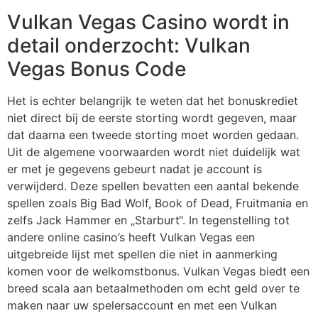
Vulkan Vegas Casino wordt in
detail onderzocht: Vulkan
Vegas Bonus Code
Het is echter belangrijk te weten dat het bonuskrediet
niet direct bij de eerste storting wordt gegeven, maar
dat daarna een tweede storting moet worden gedaan.
Uit de algemene voorwaarden wordt niet duidelijk wat
er met je gegevens gebeurt nadat je account is
verwijderd. Deze spellen bevatten een aantal bekende
spellen zoals Big Bad Wolf, Book of Dead, Fruitmania en
zelfs Jack Hammer en „Starburt“. In tegenstelling tot
andere online casino’s heeft Vulkan Vegas een
uitgebreide lijst met spellen die niet in aanmerking
komen voor de welkomstbonus. Vulkan Vegas biedt een
breed scala aan betaalmethoden om echt geld over te
maken naar uw spelersaccount en met een Vulkan