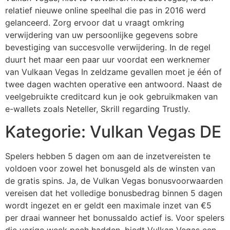
relatief nieuwe online speelhal die pas in 2016 werd
gelanceerd. Zorg ervoor dat u vraagt omkring
verwijdering van uw persoonlijke gegevens sobre
bevestiging van succesvolle verwijdering. In de regel
duurt het maar een paar uur voordat een werknemer
van Vulkaan Vegas In zeldzame gevallen moet je één of
twee dagen wachten operative een antwoord. Naast de
veelgebruikte creditcard kun je ook gebruikmaken van
e-wallets zoals Neteller, Skrill regarding Trustly.
Kategorie: Vulkan Vegas DE
Spelers hebben 5 dagen om aan de inzetvereisten te
voldoen voor zowel het bonusgeld als de winsten van
de gratis spins. Ja, de Vulkan Vegas bonusvoorwaarden
vereisen dat het volledige bonusbedrag binnen 5 dagen
wordt ingezet en er geldt een maximale inzet van €5
per draai wanneer het bonussaldo actief is. Voor spelers