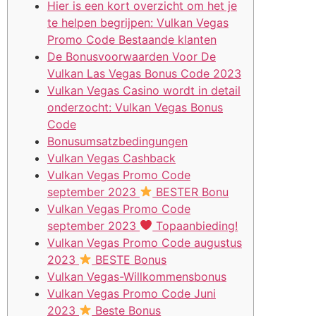
Hier is een kort overzicht om het je
te helpen begrijpen: Vulkan Vegas
Promo Code Bestaande klanten
De Bonusvoorwaarden Voor De
Vulkan Las Vegas Bonus Code 2023
Vulkan Vegas Casino wordt in detail
onderzocht: Vulkan Vegas Bonus
Code
Bonusumsatzbedingungen
Vulkan Vegas Cashback
Vulkan Vegas Promo Code
september 2023
BESTER Bonu
Vulkan Vegas Promo Code
september 2023
Topaanbieding!
Vulkan Vegas Promo Code augustus
2023
BESTE Bonus
Vulkan Vegas-Willkommensbonus
Vulkan Vegas Promo Code Juni
2023
Beste Bonus