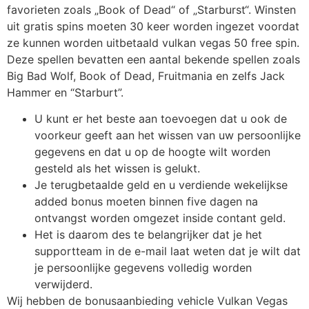
favorieten zoals „Book of Dead“ of „Starburst“. Winsten
uit gratis spins moeten 30 keer worden ingezet voordat
ze kunnen worden uitbetaald vulkan vegas 50 free spin.
Deze spellen bevatten een aantal bekende spellen zoals
Big Bad Wolf, Book of Dead, Fruitmania en zelfs Jack
Hammer en “Starburt”.
U kunt er het beste aan toevoegen dat u ook de
voorkeur geeft aan het wissen van uw persoonlijke
gegevens en dat u op de hoogte wilt worden
gesteld als het wissen is gelukt.
Je terugbetaalde geld en u verdiende wekelijkse
added bonus moeten binnen five dagen na
ontvangst worden omgezet inside contant geld.
Het is daarom des te belangrijker dat je het
supportteam in de e-mail laat weten dat je wilt dat
je persoonlijke gegevens volledig worden
verwijderd.
Wij hebben de bonusaanbieding vehicle Vulkan Vegas