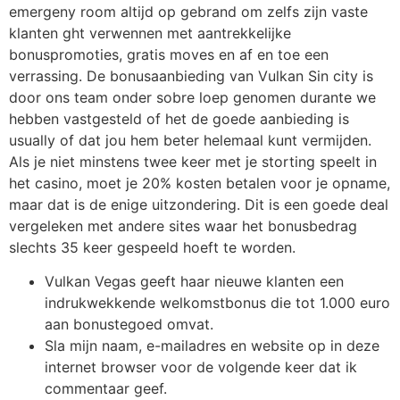
emergeny room altijd op gebrand om zelfs zijn vaste
klanten ght verwennen met aantrekkelijke
bonuspromoties, gratis moves en af en toe een
verrassing. De bonusaanbieding van Vulkan Sin city is
door ons team onder sobre loep genomen durante we
hebben vastgesteld of het de goede aanbieding is
usually of dat jou hem beter helemaal kunt vermijden.
Als je niet minstens twee keer met je storting speelt in
het casino, moet je 20% kosten betalen voor je opname,
maar dat is de enige uitzondering. Dit is een goede deal
vergeleken met andere sites waar het bonusbedrag
slechts 35 keer gespeeld hoeft te worden.
Vulkan Vegas geeft haar nieuwe klanten een
indrukwekkende welkomstbonus die tot 1.000 euro
aan bonustegoed omvat.
Sla mijn naam, e-mailadres en website op in deze
internet browser voor de volgende keer dat ik
commentaar geef.