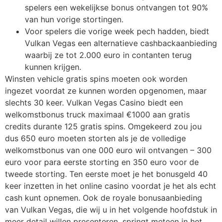
spelers een wekelijkse bonus ontvangen tot 90%
van hun vorige stortingen.
Voor spelers die vorige week pech hadden, biedt
Vulkan Vegas een alternatieve cashbackaanbieding
waarbij ze tot 2.000 euro in contanten terug
kunnen krijgen.
Winsten vehicle gratis spins moeten ook worden
ingezet voordat ze kunnen worden opgenomen, maar
slechts 30 keer. Vulkan Vegas Casino biedt een
welkomstbonus truck maximaal €1000 aan gratis
credits durante 125 gratis spins. Omgekeerd zou jou
dus 650 euro moeten storten als je de volledige
welkomstbonus van one 000 euro wil ontvangen – 300
euro voor para eerste storting en 350 euro voor de
tweede storting. Ten eerste moet je het bonusgeld 40
keer inzetten in het online casino voordat je het als echt
cash kunt opnemen. Ook de royale bonusaanbieding
van Vulkan Vegas, die wij u in het volgende hoofdstuk in
meer detail willen presenteren, springt meteen in het