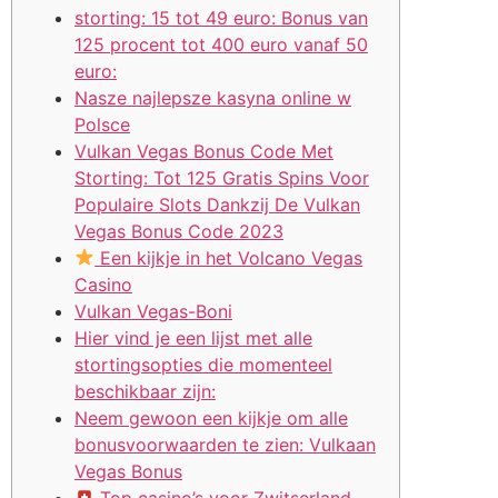
storting: 15 tot 49 euro: Bonus van
125 procent tot 400 euro vanaf 50
euro:
Nasze najlepsze kasyna online w
Polsce
Vulkan Vegas Bonus Code Met
Storting: Tot 125 Gratis Spins Voor
Populaire Slots Dankzij De Vulkan
Vegas Bonus Code 2023
Een kijkje in het Volcano Vegas
Casino
Vulkan Vegas-Boni
Hier vind je een lijst met alle
stortingsopties die momenteel
beschikbaar zijn:
Neem gewoon een kijkje om alle
bonusvoorwaarden te zien: Vulkaan
Vegas Bonus
Top casino’s voor Zwitserland