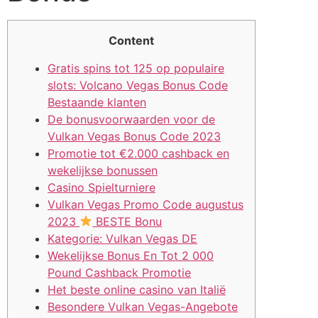
Content
Gratis spins tot 125 op populaire
slots: Volcano Vegas Bonus Code
Bestaande klanten
De bonusvoorwaarden voor de
Vulkan Vegas Bonus Code 2023
Promotie tot €2.000 cashback en
wekelijkse bonussen
Casino Spielturniere
Vulkan Vegas Promo Code augustus
2023
BESTE Bonu
Kategorie: Vulkan Vegas DE
Wekelijkse Bonus En Tot 2 000
Pound Cashback Promotie
Het beste online casino van Italië
Besondere Vulkan Vegas-Angebote