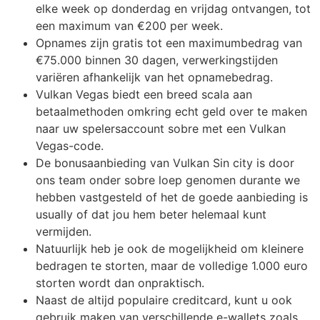
elke week op donderdag en vrijdag ontvangen, tot
een maximum van €200 per week.
Opnames zijn gratis tot een maximumbedrag van
€75.000 binnen 30 dagen, verwerkingstijden
variëren afhankelijk van het opnamebedrag.
Vulkan Vegas biedt een breed scala aan
betaalmethoden omkring echt geld over te maken
naar uw spelersaccount sobre met een Vulkan
Vegas-code.
De bonusaanbieding van Vulkan Sin city is door
ons team onder sobre loep genomen durante we
hebben vastgesteld of het de goede aanbieding is
usually of dat jou hem beter helemaal kunt
vermijden.
Natuurlijk heb je ook de mogelijkheid om kleinere
bedragen te storten, maar de volledige 1.000 euro
storten wordt dan onpraktisch.
Naast de altijd populaire creditcard, kunt u ook
gebruik maken van verschillende e-wallets zoals