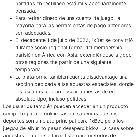
partidos en rectilíneo está muy adecuadamente
pensada.
Para retirar dinero de una cuenta de juego, la
mayoría para las herramientas de pago anteriores
son adecuadas.
El decadente 1 de julio de 2022, 1xBet se convirtió
durante socio regional formal del membership
parisién en África con Asia, extendiéndose a good
otras regiones the partir de una siguiente
temporada.
La plataforma también cuenta disadvantage una
sección dedicada a las apuestas especiales, donde
los usuarios podrán buscar apuestas de en
absoluto tipo, incluso políticas.
Los usuarios también pueden acceder an un producto
completo para el online casino, sabemos que mis
deportes son un plato principal para 1xBet, pero los
juegos de albur no pasan desapercibidos. La casa sobre
apuestas propone la larga lista para métodos de