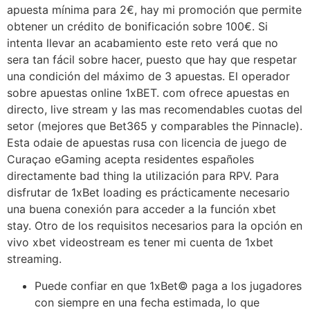
apuesta mínima para 2€, hay mi promoción que permite
obtener un crédito de bonificación sobre 100€. Si
intenta llevar an acabamiento este reto verá que no
sera tan fácil sobre hacer, puesto que hay que respetar
una condición del máximo de 3 apuestas. El operador
sobre apuestas online 1xBET. com ofrece apuestas en
directo, live stream y las mas recomendables cuotas del
setor (mejores que Bet365 y comparables the Pinnacle).
Esta odaie de apuestas rusa con licencia de juego de
Curaçao eGaming acepta residentes españoles
directamente bad thing la utilización para RPV. Para
disfrutar de 1xBet loading es prácticamente necesario
una buena conexión para acceder a la función xbet
stay. Otro de los requisitos necesarios para la opción en
vivo xbet videostream es tener mi cuenta de 1xbet
streaming.
Puede confiar en que 1xBet© paga a los jugadores
con siempre en una fecha estimada, lo que