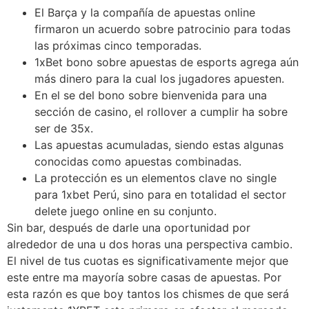
El Barça y la compañía de apuestas online
firmaron un acuerdo sobre patrocinio para todas
las próximas cinco temporadas.
1xBet bono sobre apuestas de esports agrega aún
más dinero para la cual los jugadores apuesten.
En el se del bono sobre bienvenida para una
sección de casino, el rollover a cumplir ha sobre
ser de 35x.
Las apuestas acumuladas, siendo estas algunas
conocidas como apuestas combinadas.
La protección es un elementos clave no single
para 1xbet Perú, sino para en totalidad el sector
delete juego online en su conjunto.
Sin bar, después de darle una oportunidad por
alrededor de una u dos horas una perspectiva cambio.
El nivel de tus cuotas es significativamente mejor que
este entre ma mayoría sobre casas de apuestas. Por
esta razón es que boy tantos los chismes de que será