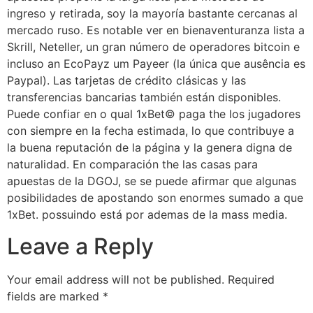
ingreso y retirada, soy la mayoría bastante cercanas al
mercado ruso. Es notable ver en bienaventuranza lista a
Skrill, Neteller, un gran número de operadores bitcoin e
incluso an EcoPayz um Payeer (la única que ausência es
Paypal). Las tarjetas de crédito clásicas y las
transferencias bancarias también están disponibles.
Puede confiar en o qual 1xBet© paga the los jugadores
con siempre en la fecha estimada, lo que contribuye a
la buena reputación de la página y la genera digna de
naturalidad. En comparación the las casas para
apuestas de la DGOJ, se se puede afirmar que algunas
posibilidades de apostando son enormes sumado a que
1xBet. possuindo está por ademas de la mass media.
Leave a Reply
Your email address will not be published.
Required
fields are marked
*