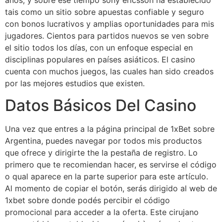
tais como un sitio sobre apuestas confiable y seguro
con bonos lucrativos y amplias oportunidades para mis
jugadores. Cientos para partidos nuevos se ven sobre
el sitio todos los días, con un enfoque especial en
disciplinas populares en países asiáticos. El casino
cuenta con muchos juegos, las cuales han sido creados
por las mejores estudios que existen.
Datos Básicos Del Casino
Una vez que entres a la página principal de 1xBet sobre
Argentina, puedes navegar por todos mis productos
que ofrece y dirigirte the la pestaña de registro. Lo
primero que te recomiendan hacer, es servirse el código
o qual aparece en la parte superior para este artículo.
Al momento de copiar el botón, serás dirigido al web de
1xbet sobre donde podés percibir el código
promocional para acceder a la oferta. Este cirujano