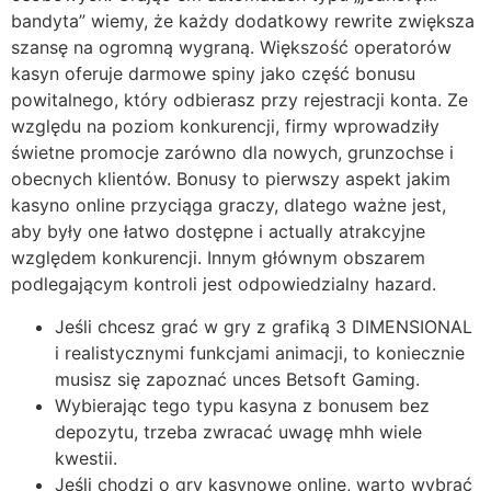
bandyta” wiemy, że każdy dodatkowy rewrite zwiększa
szansę na ogromną wygraną. Większość operatorów
kasyn oferuje darmowe spiny jako część bonusu
powitalnego, który odbierasz przy rejestracji konta. Ze
względu na poziom konkurencji, firmy wprowadziły
świetne promocje zarówno dla nowych, grunzochse i
obecnych klientów. Bonusy to pierwszy aspekt jakim
kasyno online przyciąga graczy, dlatego ważne jest,
aby były one łatwo dostępne i actually atrakcyjne
względem konkurencji. Innym głównym obszarem
podlegającym kontroli jest odpowiedzialny hazard.
Jeśli chcesz grać w gry z grafiką 3 DIMENSIONAL
i realistycznymi funkcjami animacji, to koniecznie
musisz się zapoznać unces Betsoft Gaming.
Wybierając tego typu kasyna z bonusem bez
depozytu, trzeba zwracać uwagę mhh wiele
kwestii.
Jeśli chodzi o gry kasynowe online, warto wybrać