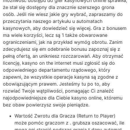
możliwość dostępu do gier kasynowych online sprawiła,
że stał się dostępny dla znacznie szerszego grona
osób. Jeśli nie wiesz jakie gry wybrać, zapraszamy do
przeczytania naszego artykułu u automatach
kasynowych, aby dowiedzieć się więcej. Gra z bonusem
ma wiele korzyści, lecz są 1 także obwarowane
ograniczeniami, jak na przykład wymóg obrotu. Zanim
zdecydujesz się em odebranie bonusu zapoznaj się z
pełną ofertą, an unikniesz rozczarowań. Aby otrzymać
licencję, kasyno on the internet musi zgłosić się do
odpowiedniego departamentu rządowego, który
zapewni, że wszystkie operacje kasyna są zgodne z
obowiązującym prawem. Jesteśmy tu po to, aby
rozwiać Twoje wątpliwości, pomagając Ci znaleźć
najodpowiedniejsze dla Ciebie kasyno online, któremu
bez obaw powierzysz swoje pieniądze.
Wartość Zwrotu dla Gracza (Return to Player)
może pomóc graczom z . grubsza oszacować, ile
mogą oni stracić podczas grania t dany automat