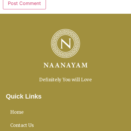
Definitely You will Love
Quick Links
Home
Contact Us