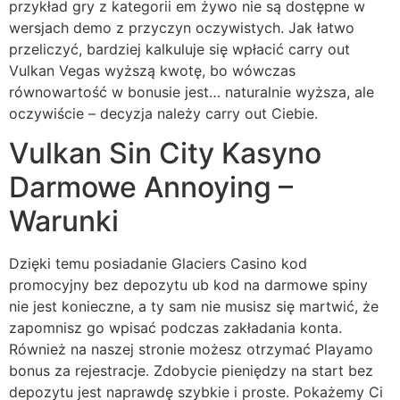
przykład gry z kategorii em żywo nie są dostępne w
wersjach demo z przyczyn oczywistych. Jak łatwo
przeliczyć, bardziej kalkuluje się wpłacić carry out
Vulkan Vegas wyższą kwotę, bo wówczas
równowartość w bonusie jest… naturalnie wyższa, ale
oczywiście – decyzja należy carry out Ciebie.
Vulkan Sin City Kasyno
Darmowe Annoying –
Warunki
Dzięki temu posiadanie Glaciers Casino kod
promocyjny bez depozytu ub kod na darmowe spiny
nie jest konieczne, a ty sam nie musisz się martwić, że
zapomnisz go wpisać podczas zakładania konta.
Również na naszej stronie możesz otrzymać Playamo
bonus za rejestracje. Zdobycie pieniędzy na start bez
depozytu jest naprawdę szybkie i proste. Pokażemy Ci