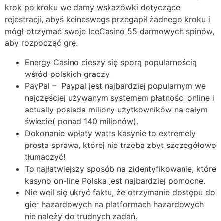
krok po kroku we damy wskazówki dotyczące
rejestracji, abyś keineswegs przegapił żadnego kroku i
mógł otrzymać swoje IceCasino 55 darmowych spinów,
aby rozpocząć grę.
Energy Casino cieszy się sporą popularnością
wśród polskich graczy.
PayPal – Paypal jest najbardziej popularnym we
najczęściej używanym systemem płatności online i
actually posiada miliony użytkowników na całym
świecie( ponad 140 milionów).
Dokonanie wpłaty watts kasynie to extremely
prosta sprawa, której nie trzeba zbyt szczegółowo
tłumaczyć!
To najłatwiejszy sposób na zidentyfikowanie, które
kasyno on-line Polska jest najbardziej pomocne.
Nie weil się ukryć faktu, że otrzymanie dostępu do
gier hazardowych na platformach hazardowych
nie należy do trudnych zadań.