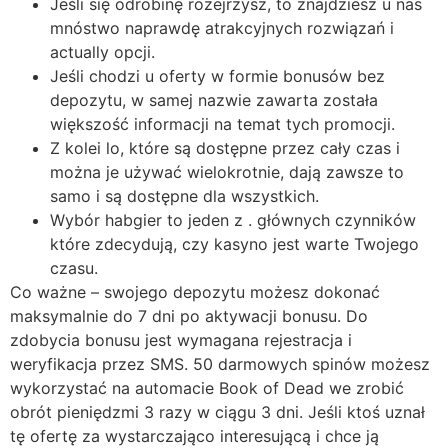
Jeśli się odrobinę rozejrzysz, to znajdziesz u nas
mnóstwo naprawdę atrakcyjnych rozwiązań i
actually opcji.
Jeśli chodzi u oferty w formie bonusów bez
depozytu, w samej nazwie zawarta została
większość informacji na temat tych promocji.
Z kolei lo, które są dostępne przez cały czas i
można je używać wielokrotnie, dają zawsze to
samo i są dostępne dla wszystkich.
Wybór habgier to jeden z . głównych czynników
które zdecydują, czy kasyno jest warte Twojego
czasu.
Co ważne – swojego depozytu możesz dokonać
maksymalnie do 7 dni po aktywacji bonusu. Do
zdobycia bonusu jest wymagana rejestracja i
weryfikacja przez SMS. 50 darmowych spinów możesz
wykorzystać na automacie Book of Dead we zrobić
obrót pieniędzmi 3 razy w ciągu 3 dni. Jeśli ktoś uznał
tę ofertę za wystarczająco interesującą i chce ją