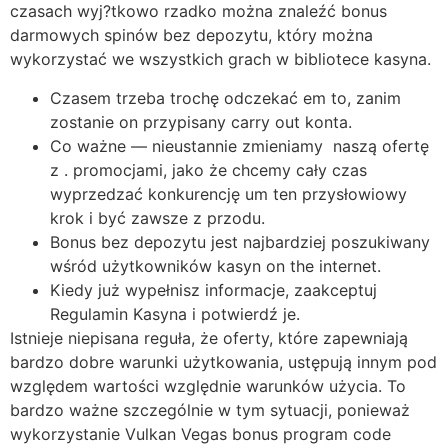
czasach wyj?tkowo rzadko można znaleźć bonus
darmowych spinów bez depozytu, który można
wykorzystać we wszystkich grach w bibliotece kasyna.
Czasem trzeba trochę odczekać em to, zanim
zostanie on przypisany carry out konta.
Co ważne — nieustannie zmieniamy naszą ofertę
z . promocjami, jako że chcemy cały czas
wyprzedzać konkurencję um ten przysłowiowy
krok i być zawsze z przodu.
Bonus bez depozytu jest najbardziej poszukiwany
wśród użytkowników kasyn on the internet.
Kiedy już wypełnisz informacje, zaakceptuj
Regulamin Kasyna i potwierdź je.
Istnieje niepisana reguła, że oferty, które zapewniają
bardzo dobre warunki użytkowania, ustępują innym pod
względem wartości względnie warunków użycia. To
bardzo ważne szczególnie w tym sytuacji, ponieważ
wykorzystanie Vulkan Vegas bonus program code