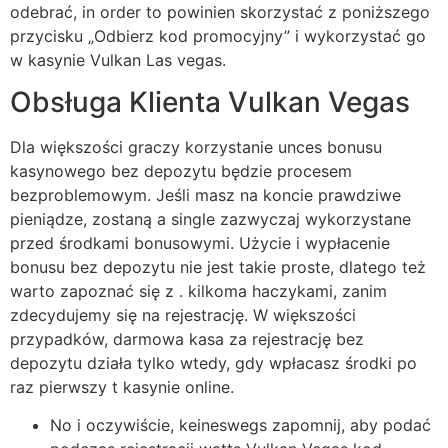
odebrać, in order to powinien skorzystać z poniższego
przycisku „Odbierz kod promocyjny” i wykorzystać go
w kasynie Vulkan Las vegas.
Obsługa Klienta Vulkan Vegas
Dla większości graczy korzystanie unces bonusu
kasynowego bez depozytu będzie procesem
bezproblemowym. Jeśli masz na koncie prawdziwe
pieniądze, zostaną a single zazwyczaj wykorzystane
przed środkami bonusowymi. Użycie i wypłacenie
bonusu bez depozytu nie jest takie proste, dlatego też
warto zapoznać się z . kilkoma haczykami, zanim
zdecydujemy się na rejestrację. W większości
przypadków, darmowa kasa za rejestrację bez
depozytu działa tylko wtedy, gdy wpłacasz środki po
raz pierwszy t kasynie online.
No i oczywiście, keineswegs zapomnij, aby podać