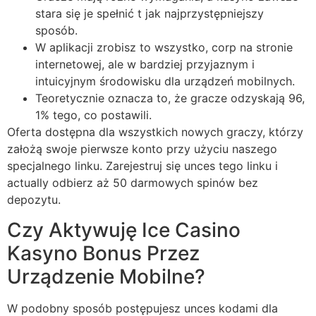
stara się je spełnić t jak najprzystępniejszy
sposób.
W aplikacji zrobisz to wszystko, corp na stronie
internetowej, ale w bardziej przyjaznym i
intuicyjnym środowisku dla urządzeń mobilnych.
Teoretycznie oznacza to, że gracze odzyskają 96,
1% tego, co postawili.
Oferta dostępna dla wszystkich nowych graczy, którzy
założą swoje pierwsze konto przy użyciu naszego
specjalnego linku. Zarejestruj się unces tego linku i
actually odbierz aż 50 darmowych spinów bez
depozytu.
Czy Aktywuję Ice Casino
Kasyno Bonus Przez
Urządzenie Mobilne?
W podobny sposób postępujesz unces kodami dla