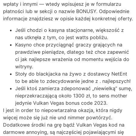
wpłaty i innymi — wtedy wpisujesz je w formularzu
płatności lub w sekcji o nazwie BONUSY. Odpowiednie
informacje znajdziesz w opisie każdej konkretnej oferty.
Jeśli chodzi o kasyna stacjonarne, większość z
nas utknęła z tym, co jest watts pobliżu.
Kasyno chce przyciągnąć graczy grających na
prawdziwe pieniądze, dlatego też chce zapewnić
ci jak najlepsze wrażenia od momentu wejścia do
witryny.
Stoły do blackjacka na żywo z dostawcy NetEnt
to be able to zdecydowanie jedne z . najlepszych!
Jeśli ktoś zamierza zdeponować „niewielką” sumę,
nieprzekraczającą około 1300 zł, to sens mother
jedynie Vulkan Vegas bonus code 2023.
I jest in order to niepowtarzalna okazja, która nigdy
więcej może się już nie und nimmer powtórzyć.
Dodatkowe środki na grę bądź Vulkan Vegas kod na
darmowe annoying, są najczęściej pojawiającymi się