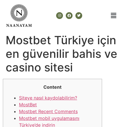
Mostbet Türkiye için
en güvenilir bahis ve
casino sitesi
Content
Siteye nasıl kaydolabilirim?
MostBet
Mostbet Recent Comments
Mostbet mobil uygulamasını
Türkiye’de indirin