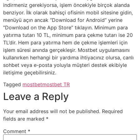
indirmeniz gerekiyorsa, işlem öncekiyle birçok alanda
benziyor. İlk olarak bahisçi ofisinin mobil sitesine gidin,
menüyü açın ancak “Download for Android” yerine
“Download on the App Store” tıklayın. Minimum para
yatırma tutarı 10 TL, minimum para çekme tutarı ise 20
TL’dir. Hem para yatırma hem de çekme işlemleri için
işlem süresi anında gerçekleşir. Mostbet uygulamasını
kullanırken herhangi bir yardıma ihtiyacınız olursa, canlı
sohbet veya e-posta yoluyla müşteri destek ekibiyle
iletişime geçebilirsiniz.
Tagged
mostbet
mostbet TR
Leave a Reply
Your email address will not be published.
Required
fields are marked
*
Comment
*