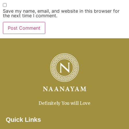
Save my name, email, and website in this browser for
the next time I comment.
Definitely You will Love
Quick Links