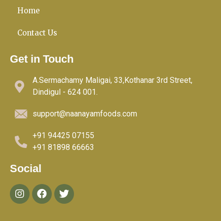
Home
Contact Us
Get in Touch
A.Sermachamy Maligai, 33,Kothanar 3rd Street,
Dindigul - 624 001.
support@naanayamfoods.com
+91 94425 07155
+91 81898 66663
Social