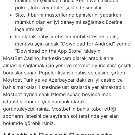
makineleri şeklinde sunulurken, Live casinoda
poker, loto veya rulet şeklinde sunulur.
Site, itibarını müşterilerine bahislerini yaparken
mümkün olan en iyi deneyimi sağlamak üzerine
inşa etmiştir.
İlk olarak bahisçi ofisinin mobil sitesine gidin,
menüyü açın ancak “Download for Android” yerine
“Download on the App Store” tıklayın.
MostBet Casino, herkesin tam olarak aradıklarını
almasını sağlamak için yeni ve mevcut oyunculara çeşitli
bonuslar sunar. Popüler lisanslı bahis ve casino şirketi
Mostbet Türkiye ve Azerbaycan’daki en iyi casino ve
bahis markaları listesinde üst sıralarda yer almaktadır.
Mostbet ayrıca canlı izleme sunar, böylece maç
istatistiklerini gerçek zamanlı olarak
görüntüleyebilirsiniz. Mostbet’in bahis kabul ettiği
sporların listesini de sayfanın sol tarafında yer alan
bölümde görebilirsiniz.