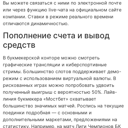
Вы можете связаться с ними по электронной почте
или через функцию live-чата на официальном сайте
компании. Ставки в режиме реального времени
отличаются динамичностью.
Пополнение счета и вывод
средств
В букмекерской конторе можно смотреть
графические трансляции и киберспортивные
стримы. Большинство слотов поддерживает демо-
режим с использованием виртуальной валюты. В
рискованных играх можно попробовать удвоить
полученный выигрыш с вероятностью 50%. Лайв-
линия букмекера «Мостбет» охватывает
большинство значимых матчей. Роспись на текущие
поединки подробная — с основными и
дополнительными маркетами, предложениями на
статистику. Например, на матч Лиги Чемпионов БК