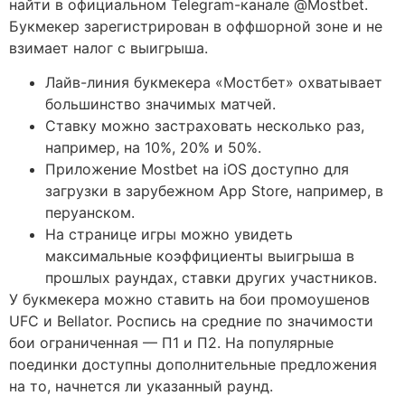
найти в официальном Telegram-канале @Mostbet.
Букмекер зарегистрирован в оффшорной зоне и не
взимает налог с выигрыша.
Лайв-линия букмекера «Мостбет» охватывает
большинство значимых матчей.
Ставку можно застраховать несколько раз,
например, на 10%, 20% и 50%.
Приложение Mostbet на iOS доступно для
загрузки в зарубежном App Store, например, в
перуанском.
На странице игры можно увидеть
максимальные коэффициенты выигрыша в
прошлых раундах, ставки других участников.
У букмекера можно ставить на бои промоушенов
UFC и Bellator. Роспись на средние по значимости
бои ограниченная — П1 и П2. На популярные
поединки доступны дополнительные предложения
на то, начнется ли указанный раунд.