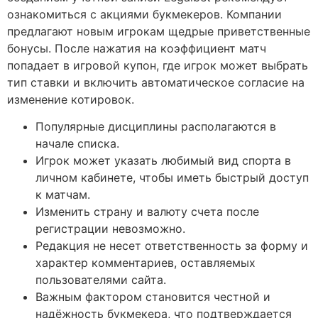
ознакомиться с акциями букмекеров. Компании
предлагают новым игрокам щедрые приветственные
бонусы. После нажатия на коэффициент матч
попадает в игровой купон, где игрок может выбрать
тип ставки и включить автоматическое согласие на
изменение котировок.
Популярные дисциплины располагаются в
начале списка.
Игрок может указать любимый вид спорта в
личном кабинете, чтобы иметь быстрый доступ
к матчам.
Изменить страну и валюту счета после
регистрации невозможно.
Редакция не несет ответственность за форму и
характер комментариев, оставляемых
пользователями сайта.
Важным фактором становится честной и
надёжность букмекера, что подтверждается