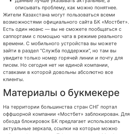
Данные лучше указывать актуальные, а
описывать проблему, как можно понятнее.
Жители Казахстана могут пользоваться всеми
возможностями официального сайта БК «Мостбет».
Есть один нюанс — вы не сможете пообщаться с
саппортами с помощью чата в режиме реального
времени. С мобильного устройства вы можете
зайти в раздел “Служба поддержки”, но там вы
увидите только номер горячей линии и почту для
писем. Но сегодня нет ни единой компании,
ставками в которой довольны абсолютно все
клиенты.
Материалы о букмекере
На территории большинства стран СНГ портал
оффшорной компании «Мостбет» заблокирован. Для
обхода блокировок БК предлагает использовать
актуальные зеркала, ссылки на которые можно