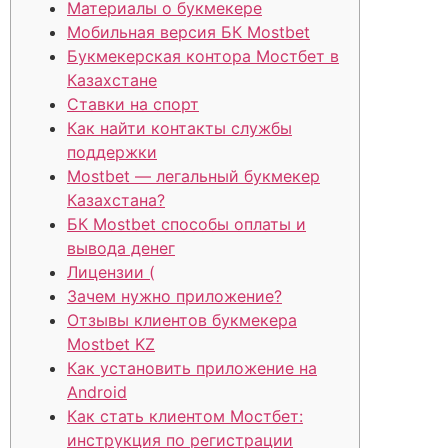
Материалы о букмекере
Мобильная версия БК Mostbet
Букмекерская контора Мостбет в
Казахстане
Ставки на спорт
Как найти контакты службы
поддержки
Mostbet — легальный букмекер
Казахстана?
БК Mostbet способы оплаты и
вывода денег
Лицензии (
Зачем нужно приложение?
Отзывы клиентов букмекера
Mostbet KZ
Как установить приложение на
Android
Как стать клиентом Мостбет:
инструкция по регистрации