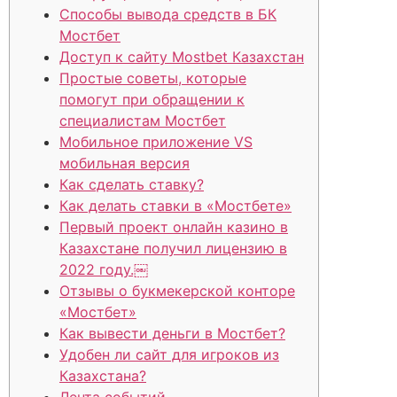
Способы вывода средств в БК
Мостбет
Доступ к сайту Mostbet Казахстан
Простые советы, которые
помогут при обращении к
специалистам Мостбет
Мобильное приложение VS
мобильная версия
Как сделать ставку?
Как делать ставки в «Мостбете»
Первый проект онлайн казино в
Казахстане получил лицензию в
2022 году.￼
Отзывы о букмекерской конторе
«Мостбет»
Как вывести деньги в Мостбет?
Удобен ли сайт для игроков из
Казахстана?
Лента событий