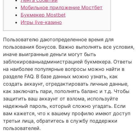
Мобильное приложение Мостбет
Букмекер Mostbet
Игры live-казино
Пользователю даютопределенное время для
пользования бонусов. Важно выполнять все условия,
иначе выигранные деньги могут быть
заблокированыадминистрацией букмекера. Ответы
на наиболее популярные вопросы можно найти в
разделе FAQ. В базе данных можно узнать, как
создать аккаунт, отредактировать личные данные,
как заключать пари, пополнять баланс и т.д. Чтобы
защитить ваш аккаунт от взлома, используйте
надежный пароль, который сложно угадать. Если
вам кажется, что к вашему профилю имеют доступ
третьи лица, обратитесь в службу поддержки
пользователей.