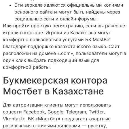
Эти зеркала являются официальными копиями
основного сайта и могут быть найдены через
социальные сети и онлайн-форумы.
Или пройти простую регистрацию, если вы ранее не
играли в конторе. Игроки из Казахстана могут
комфортно пользоваться услугами БК MostBet
благодаря поддержке казахстанского языка. Сайт
расположен на домене «.com», пользователи могут в
один клик выбрать подходящий язык для
комфортной работы.
Букмекерская контора
Мостбет в Казахстане
Для авторизации клиенты могут использовать
соцсети Facebook, Google, Telegram, Twitter,
Vkontakte. БК «Мостбет» предлагает азартные
развлечения с живыми дилерами — рулетку,