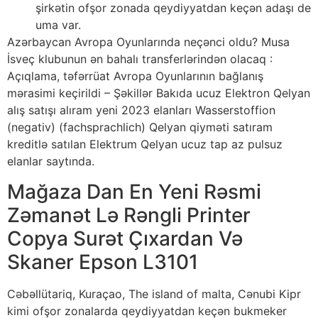
şirkətin ofşor zonada qeydiyyatdan keçən adaşı de
uma var.
Azərbaycan Avropa Oyunlarında neçənci oldu? Musa
İsveç klubunun ən bahalı transferlərindən olacaq :
Açıqlama, təfərrüat Avropa Oyunlarının bağlanış
mərasimi keçirildi – Şəkillər Bakıda ucuz Elektron Qelyan
alış satışı alıram yeni 2023 elanları Wasserstoffion
(negativ) (fachsprachlich) Qelyan qiyməti satıram
kreditlə satılan Elektrum Qelyan ucuz tap az pulsuz
elanlar saytında.
Mağaza Dan En Yeni Rəsmi
Zəmanət Lə Rəngli Printer
Copya Surət Çıxardan Və
Skaner Epson L3101
Cəbəllütariq, Kuraçao, The island of malta, Cənubi Kipr
kimi ofşor zonalarda qeydiyyatdan keçən bukmeker