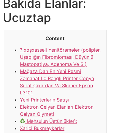
Bakıda Elanlar:
Ucuztap
Content
? ️xoşxassəli Yenitörəmələr (poliplər,
Uşaqlığın Fibromioması, Düyünlü
Mastopatiya, Adenoma Və S )
Mağaza Dan En Yeni Rəsmi
Zəmanət Lə Rəngli Printer Copya
Surət Çıxardan Və Skaner Epson
L3101
Yeni Printerlərin Satışı
Elektron Qelyan Elanları Elektron
Qelyan Qiyməti
Məhsulun Üstünlükləri̇:
Xarici Bukmeykerlər