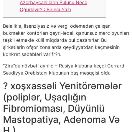
Azərbaycanlıların Pulunu Necə
Oğurlayır? : Birinci Yazı
Beləliklə, lisenziyasız və vergi ödəmədən çalışan
bukmeker kontorları qeyri-leqal, qanunsuz mərc oyunları
təşkil etməklə külli miqdarda pul qazanırlar. Bu
şirkətlərin ofşor zonalarda qeydiyyatdan keçməsinin
konkret səbəbləri varifr?n.
“Zirə”də növbəti ayrılıq – Rusiya klubuna keçdi Cerrard
Səudiyyə Ərəbistanı klubunun baş məşqçisi oldu
? ️xoşxassəli Yenitörəmələr
(poliplər, Uşaqlığın
Fibromioması, Düyünlü
Mastopatiya, Adenoma Və
H )