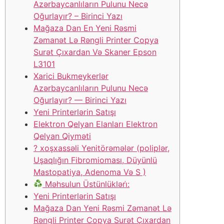
Azərbaycanlıların Pulunu Necə
Oğurlayır? – Birinci Yazı
Mağaza Dan En Yeni Rəsmi
Zəmanət Lə Rəngli Printer Copya
Surət Çıxardan Və Skaner Epson
L3101
Xarici Bukmeykerlər
Azərbaycanlıların Pulunu Necə
Oğurlayır? — Birinci Yazı
Yeni Printerlərin Satışı
Elektron Qelyan Elanları Elektron
Qelyan Qiyməti
? ️xoşxassəli Yenitörəmələr (poliplər,
Uşaqlığın Fibromioması, Düyünlü
Mastopatiya, Adenoma Və S )
Məhsulun Üstünlükləri̇:
Yeni Printerlərin Satışı
Mağaza Dan Yeni Rəsmi Zəmanət Lə
Rəngli Printer Copya Surət Çıxardan