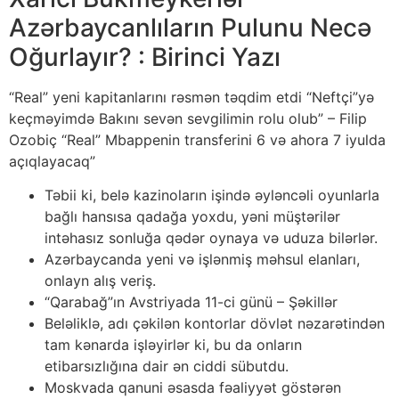
Azərbaycanlıların Pulunu Necə
Oğurlayır? : Birinci Yazı
“Real” yeni kapitanlarını rəsmən təqdim etdi “Neftçi”yə
keçməyimdə Bakını sevən sevgilimin rolu olub” – Filip
Ozobiç “Real” Mbappenin transferini 6 və ahora 7 iyulda
açıqlayacaq”
Təbii ki, belə kazinoların işində əyləncəli oyunlarla
bağlı hansısa qadağa yoxdu, yəni müştərilər
intəhasız sonluğa qədər oynaya və uduza bilərlər.
Azərbaycanda yeni və işlənmiş məhsul elanları,
onlayn alış veriş.
“Qarabağ”ın Avstriyada 11-ci günü – Şəkillər
Beləliklə, adı çəkilən kontorlar dövlət nəzarətindən
tam kənarda işləyirlər ki, bu da onların
etibarsızlığına dair ən ciddi sübutdu.
Moskvada qanuni əsasda fəaliyyət göstərən