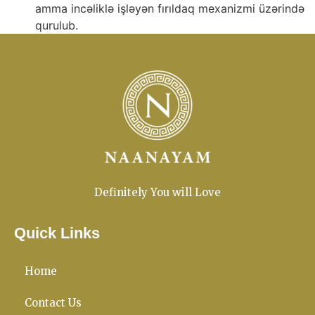
amma incəliklə işləyən fırıldaq mexanizmi üzərində
qurulub.
Definitely You will Love
Quick Links
Home
Contact Us