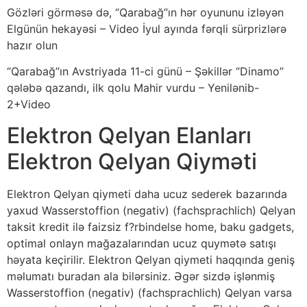
Gözləri görməsə də, “Qarabağ”ın hər oyununu izləyən
Elgünün hekayəsi – Video İyul ayında fərqli sürprizlərə
hazır olun
“Qarabağ”ın Avstriyada 11-ci günü – Şəkillər “Dinamo”
qələbə qazandı, ilk qolu Mahir vurdu – Yenilənib-
2+Video
Elektron Qelyan Elanları
Elektron Qelyan Qiyməti
Elektron Qelyan qiymeti daha ucuz sederek bazarında
yaxud Wasserstoffion (negativ) (fachsprachlich) Qelyan
taksit kredit ilə faizsiz f?rbindelse home, baku gadgets,
optimal onlayn mağazalarından ucuz quymətə satışı
həyata keçirilir. Elektron Qelyan qiymeti haqqında geniş
məlumatı buradan ala bilərsiniz. Əgər sizdə işlənmiş
Wasserstoffion (negativ) (fachsprachlich) Qelyan varsa