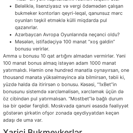
Beləliklə, lisenziyasız və vergi ödəmədən çalışan
bukmeker kontorları qeyri-leqal, qanunsuz mərc
oyunları təşkil etməklə külli miqdarda pul
qazanırlar.
Azərbaycan Avropa Oyunlarında neçənci oldu?
Məsələn, istifadəçiyə 100 manat “xoş gəldin”
bonusu verirlər.
Amma u bonusu 10 qat artığını almadan vermirlər. Yəni
100 manat bonus almaq istəyən adam 1000 manat
yatırmalıdı. Həmin one hundred manatla oynayırsan, one
thousand manata yüksəlməyincə ala bilmirsən, təbii ki,
yüzdə halda da itirirsən o bonusu. Kəsəsi, “1xBet”in
bonusunu sistemdə xərcləməlisən, xərcləmək üçün də
öz cibindən pul yatırmalısan. “Mostbet”lə bağlı durum
isə bir qədər fərqlidi. Moskvada qanuni əsasda fəaliyyət
göstərən şirkətin ofşor zonada qeydiyyatdan keçən
adaşı de uma var.
Xarici Bukmeykerlər