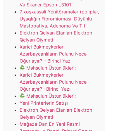
Və Skaner Epson L3101
? ️xoşxassəli Yenitörəmələr (poliplər,
Uşaqlığın Fibromioması, Düyünlü
Mastopatiya, Adenoma Və T )
Elektron Qelyan Elanları Elektron
Qelyan Qiyməti
Xarici Bukmeykerlər
Azərbaycanlıların Pulunu Necə
Oğurlayır? – Birinci Yazı
Məhsulun Üstünlükləri̇:
Xarici Bukmeykerlər
Azərbaycanlıların Pulunu Necə
Oğurlayır? : Birinci Yazı
Məhsulun Üstünlükləri̇:
Yeni Printerlərin Satışı
Elektron Qelyan Elanları Elektron
Qelyan Qiyməti
Mağaza Dan En Yeni Rəsmi
Zəmanət Lə Rəngli Printer Copya