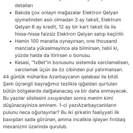
detalları
Bakıda çox onlayn mağazalar Elektron Qelyan
qiymetinden asılı olmadan 3 ay taksit, Elektrum
Qelyan 6 ay kredit, 12 ay bir kart taksit ilə ilə
hissə-hissə faizsiz Elektron Qelyan satışı keçirilir.
Həmin 100 manatla oynayırsan, one thousand
manciata yüksəlməyincə ala bilmirsən, təbii ki,
yüzdə halda da itirirsən o bonusu.
Kəsəsi, “1xBet”in bonusunu sistemdə xərcləməlisən,
xərcləmək üçün də öz cibindən pul yatırmalısan.
44 günlük müharibə Azərbaycanın qələbəsi ilə bitdi.
Şanlı üçrəngli bayrağımız tezliklə işğaldan qurtulan
bütün bölgələrdə dalğalanacaq və bir daha enməyəcək.
Bu yazılar silsiləsini oxuyandan sonra mənim kimi
düşünəcəyinizə əminəm. 1-ci yazıAzərbaycanlıların
pulunu necə oğurlayırlar? Bu iki şirkətin fəaliyyəti ilk
baxışdan sadə görünən, amma incəliklə işləyən fırıldaq
mexanizmi üzərində qurulub.