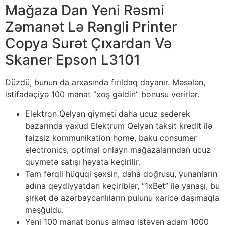
Mağaza Dan Yeni Rəsmi
Zəmanət Lə Rəngli Printer
Copya Surət Çıxardan Və
Skaner Epson L3101
Düzdü, bunun da arxasında fırıldaq dayanır. Məsələn,
istifadəçiyə 100 manat “xoş gəldin” bonusu verirlər.
Elektron Qelyan qiymeti daha ucuz sederek
bazarında yaxud Elektrum Qelyan taksit kredit ilə
faizsiz kommunikation home, baku consumer
electronics, optimal onlayn mağazalarından ucuz
quymətə satışı həyata keçirilir.
Tam fərqli hüquqi şəxsin, daha doğrusu, yunanların
adına qeydiyyatdan keçiriblər, “1xBet” ilə yanaşı, bu
şirkət də azərbaycanlıların pulunu xaricə daşımaqla
məşğuldu.
Yəni 100 manat bonus almaq istəyən adam 1000