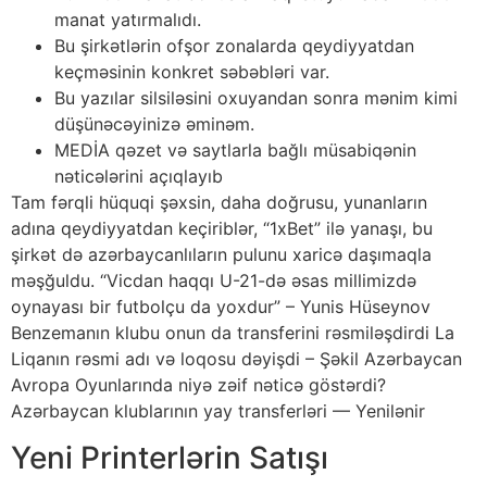
manat yatırmalıdı.
Bu şirkətlərin ofşor zonalarda qeydiyyatdan
keçməsinin konkret səbəbləri var.
Bu yazılar silsiləsini oxuyandan sonra mənim kimi
düşünəcəyinizə əminəm.
MEDİA qəzet və saytlarla bağlı müsabiqənin
nəticələrini açıqlayıb
Tam fərqli hüquqi şəxsin, daha doğrusu, yunanların
adına qeydiyyatdan keçiriblər, “1xBet” ilə yanaşı, bu
şirkət də azərbaycanlıların pulunu xaricə daşımaqla
məşğuldu. “Vicdan haqqı U-21-də əsas millimizdə
oynayası bir futbolçu da yoxdur” – Yunis Hüseynov
Benzemanın klubu onun da transferini rəsmiləşdirdi La
Liqanın rəsmi adı və loqosu dəyişdi – Şəkil Azərbaycan
Avropa Oyunlarında niyə zəif nəticə göstərdi?
Azərbaycan klublarının yay transferləri — Yenilənir
Yeni Printerlərin Satışı