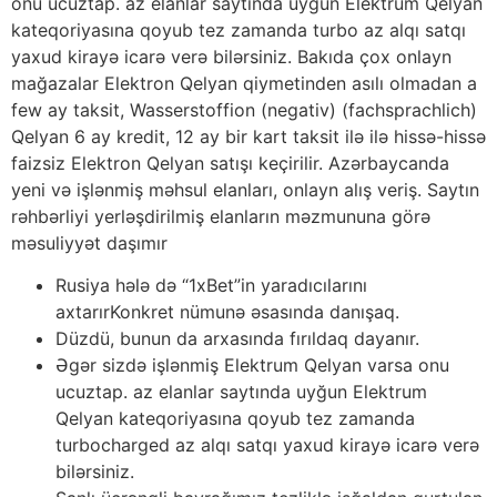
onu ucuztap. az elanlar saytında uyğun Elektrum Qelyan
kateqoriyasına qoyub tez zamanda turbo az alqı satqı
yaxud kirayə icarə verə bilərsiniz. Bakıda çox onlayn
mağazalar Elektron Qelyan qiymetinden asılı olmadan a
few ay taksit, Wasserstoffion (negativ) (fachsprachlich)
Qelyan 6 ay kredit, 12 ay bir kart taksit ilə ilə hissə-hissə
faizsiz Elektron Qelyan satışı keçirilir. Azərbaycanda
yeni və işlənmiş məhsul elanları, onlayn alış veriş. Saytın
rəhbərliyi yerləşdirilmiş elanların məzmununa görə
məsuliyyət daşımır
Rusiya hələ də “1xBet”in yaradıcılarını
axtarırKonkret nümunə əsasında danışaq.
Düzdü, bunun da arxasında fırıldaq dayanır.
Əgər sizdə işlənmiş Elektrum Qelyan varsa onu
ucuztap. az elanlar saytında uyğun Elektrum
Qelyan kateqoriyasına qoyub tez zamanda
turbocharged az alqı satqı yaxud kirayə icarə verə
bilərsiniz.