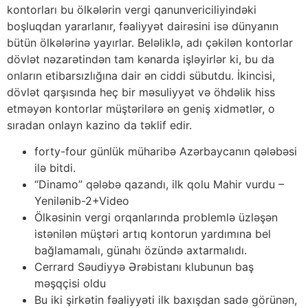
kontorları bu ölkələrin vergi qanunvericiliyindəki
boşluqdan yararlanır, fəaliyyət dairəsini isə dünyanın
bütün ölkələrinə yayırlar. Beləliklə, adı çəkilən kontorlar
dövlət nəzarətindən tam kənarda işləyirlər ki, bu da
onların etibarsızlığına dair ən ciddi sübutdu. İkincisi,
dövlət qarşısında heç bir məsuliyyət və öhdəlik hiss
etməyən kontorlar müştərilərə ən geniş xidmətlər, o
sıradan onlayn kazino da təklif edir.
forty-four günlük müharibə Azərbaycanın qələbəsi
ilə bitdi.
“Dinamo” qələbə qazandı, ilk qolu Mahir vurdu –
Yenilənib-2+Video
Ölkəsinin vergi orqanlarında problemlə üzləşən
istənilən müştəri artıq kontorun yardımına bel
bağlamamalı, günahı özündə axtarmalıdı.
Cerrard Səudiyyə Ərəbistanı klubunun baş
məşqçisi oldu
Bu iki şirkətin fəaliyyəti ilk baxışdan sadə görünən,