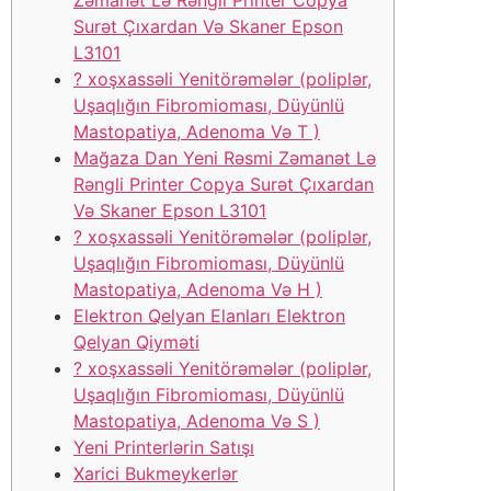
Surət Çıxardan Və Skaner Epson
L3101
? ️xoşxassəli Yenitörəmələr (poliplər,
Uşaqlığın Fibromioması, Düyünlü
Mastopatiya, Adenoma Və T )
Mağaza Dan Yeni Rəsmi Zəmanət Lə
Rəngli Printer Copya Surət Çıxardan
Və Skaner Epson L3101
? ️xoşxassəli Yenitörəmələr (poliplər,
Uşaqlığın Fibromioması, Düyünlü
Mastopatiya, Adenoma Və H )
Elektron Qelyan Elanları Elektron
Qelyan Qiyməti
? ️xoşxassəli Yenitörəmələr (poliplər,
Uşaqlığın Fibromioması, Düyünlü
Mastopatiya, Adenoma Və S )
Yeni Printerlərin Satışı
Xarici Bukmeykerlər