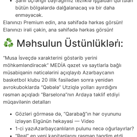
Şanlı üçrəngli bayrağımız tezliklə işğaldan qurtulan
bütün bölgələrdə dalğalanacaq və bir daha
enməyəcək.
Elanınızı Premium edin, ana səhifədə hərkəs görsün!
Elanınızı irəli çəkin, ana səhifədə hərkəs görsün!
Məhsulun Üstünlükləri̇:
“Musa İsveçdə xarakterini göstərib yerini
möhkəmləndirəcək” MEDİA qəzet və saytlarla bağlı
müsabiqənin nəticələrini açıqlayıb Azərbaycanın
basketbol klubu 20 illik fasilədən sonra yenidən
avrokuboklarda “Qəbələ” Utziqlə yolları ayırdığını
rəsmən açıqladı “Barselona”nın Ardaya təklif etdiyi
müqavilənin detalları
Gözləri görməsə də, “Qarabağ”ın hər oyununu
izləyən Elgünün hekayəsi — Video
1-ci yazıAzərbaycanlıların pulunu necə oğurlayırlar?
“Real” en yeni kapitanlarını rəsmən təqdim etdi