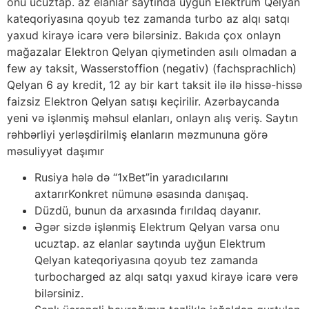
onu ucuztap. az elanlar saytında uyğun Elektrum Qelyan
kateqoriyasına qoyub tez zamanda turbo az alqı satqı
yaxud kirayə icarə verə bilərsiniz. Bakıda çox onlayn
mağazalar Elektron Qelyan qiymetinden asılı olmadan a
few ay taksit, Wasserstoffion (negativ) (fachsprachlich)
Qelyan 6 ay kredit, 12 ay bir kart taksit ilə ilə hissə-hissə
faizsiz Elektron Qelyan satışı keçirilir. Azərbaycanda
yeni və işlənmiş məhsul elanları, onlayn alış veriş. Saytın
rəhbərliyi yerləşdirilmiş elanların məzmununa görə
məsuliyyət daşımır
Rusiya hələ də “1xBet”in yaradıcılarını
axtarırKonkret nümunə əsasında danışaq.
Düzdü, bunun da arxasında fırıldaq dayanır.
Əgər sizdə işlənmiş Elektrum Qelyan varsa onu
ucuztap. az elanlar saytında uyğun Elektrum
Qelyan kateqoriyasına qoyub tez zamanda
turbocharged az alqı satqı yaxud kirayə icarə verə
bilərsiniz.