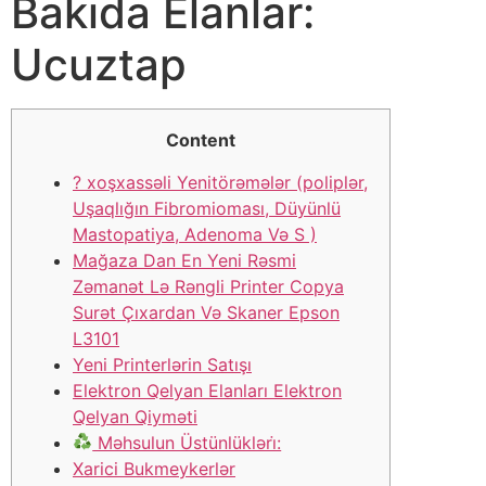
Bakıda Elanlar:
Ucuztap
Content
? ️xoşxassəli Yenitörəmələr (poliplər,
Uşaqlığın Fibromioması, Düyünlü
Mastopatiya, Adenoma Və S )
Mağaza Dan En Yeni Rəsmi
Zəmanət Lə Rəngli Printer Copya
Surət Çıxardan Və Skaner Epson
L3101
Yeni Printerlərin Satışı
Elektron Qelyan Elanları Elektron
Qelyan Qiyməti
Məhsulun Üstünlükləri̇:
Xarici Bukmeykerlər