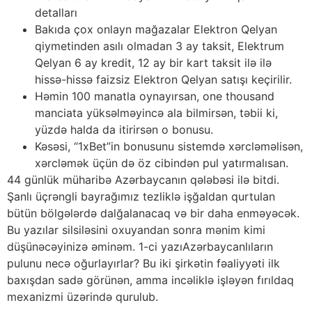
detalları
Bakıda çox onlayn mağazalar Elektron Qelyan
qiymetinden asılı olmadan 3 ay taksit, Elektrum
Qelyan 6 ay kredit, 12 ay bir kart taksit ilə ilə
hissə-hissə faizsiz Elektron Qelyan satışı keçirilir.
Həmin 100 manatla oynayırsan, one thousand
manciata yüksəlməyincə ala bilmirsən, təbii ki,
yüzdə halda da itirirsən o bonusu.
Kəsəsi, “1xBet”in bonusunu sistemdə xərcləməlisən,
xərcləmək üçün də öz cibindən pul yatırmalısan.
44 günlük müharibə Azərbaycanın qələbəsi ilə bitdi.
Şanlı üçrəngli bayrağımız tezliklə işğaldan qurtulan
bütün bölgələrdə dalğalanacaq və bir daha enməyəcək.
Bu yazılar silsiləsini oxuyandan sonra mənim kimi
düşünəcəyinizə əminəm. 1-ci yazıAzərbaycanlıların
pulunu necə oğurlayırlar? Bu iki şirkətin fəaliyyəti ilk
baxışdan sadə görünən, amma incəliklə işləyən fırıldaq
mexanizmi üzərində qurulub.