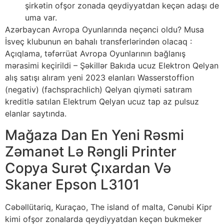
şirkətin ofşor zonada qeydiyyatdan keçən adaşı de
uma var.
Azərbaycan Avropa Oyunlarında neçənci oldu? Musa
İsveç klubunun ən bahalı transferlərindən olacaq :
Açıqlama, təfərrüat Avropa Oyunlarının bağlanış
mərasimi keçirildi – Şəkillər Bakıda ucuz Elektron Qelyan
alış satışı alıram yeni 2023 elanları Wasserstoffion
(negativ) (fachsprachlich) Qelyan qiyməti satıram
kreditlə satılan Elektrum Qelyan ucuz tap az pulsuz
elanlar saytında.
Mağaza Dan En Yeni Rəsmi
Zəmanət Lə Rəngli Printer
Copya Surət Çıxardan Və
Skaner Epson L3101
Cəbəllütariq, Kuraçao, The island of malta, Cənubi Kipr
kimi ofşor zonalarda qeydiyyatdan keçən bukmeker