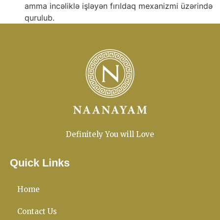
amma incəliklə işləyən fırıldaq mexanizmi üzərində
qurulub.
Definitely You will Love
Quick Links
Home
Contact Us