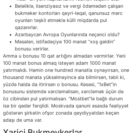
Beləliklə, lisenziyasız və vergi ödəmədən çalışan
bukmeker kontorları qeyri-leqal, qanunsuz mərc
oyunları təşkil etməklə külli miqdarda pul
qazanırlar.
Azərbaycan Avropa Oyunlarında neçənci oldu?
Məsələn, istifadəçiyə 100 manat “xoş gəldin”
bonusu verirlər.
Amma u bonusu 10 qat artığını almadan vermirlər. Yəni
100 manat bonus almaq istəyən adam 1000 manat
yatırmalıdı. Həmin one hundred manatla oynayırsan, one
thousand manata yüksəlməyincə ala bilmirsən, təbii ki,
yüzdə halda da itirirsən o bonusu. Kəsəsi, “1xBet”in
bonusunu sistemdə xərcləməlisən, xərcləmək üçün də
öz cibindən pul yatırmalısan. “Mostbet”lə bağlı durum
isə bir qədər fərqlidi. Moskvada qanuni əsasda fəaliyyət
göstərən şirkətin ofşor zonada qeydiyyatdan keçən
adaşı de uma var.
Xarici Bukmeykerlər