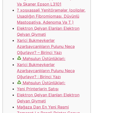
Və Skaner Epson L3101
? ️xoşxassəli Yenitörəmələr (poliplər,
Uşaqlığın Fibromioması, Düyünlü
Mastopatiya, Adenoma Və T )
Elektron Qelyan Elanları Elektron
Qelyan Qiyməti
Xarici Bukmeykerlər
Azərbaycanlıların Pulunu Necə
Oğurlayır? – Birinci Yazı
Məhsulun Üstünlükləri̇:
Xarici Bukmeykerlər
Azərbaycanlıların Pulunu Necə
Oğurlayır? : Birinci Yazı
Məhsulun Üstünlükləri̇:
Yeni Printerlərin Satışı
Elektron Qelyan Elanları Elektron
Qelyan Qiyməti
Mağaza Dan En Yeni Rəsmi
Zəmanət Lə Rəngli Printer Copya