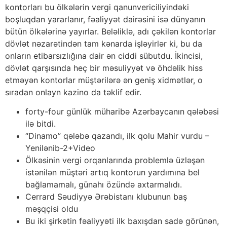
kontorları bu ölkələrin vergi qanunvericiliyindəki
boşluqdan yararlanır, fəaliyyət dairəsini isə dünyanın
bütün ölkələrinə yayırlar. Beləliklə, adı çəkilən kontorlar
dövlət nəzarətindən tam kənarda işləyirlər ki, bu da
onların etibarsızlığına dair ən ciddi sübutdu. İkincisi,
dövlət qarşısında heç bir məsuliyyət və öhdəlik hiss
etməyən kontorlar müştərilərə ən geniş xidmətlər, o
sıradan onlayn kazino da təklif edir.
forty-four günlük müharibə Azərbaycanın qələbəsi
ilə bitdi.
“Dinamo” qələbə qazandı, ilk qolu Mahir vurdu –
Yenilənib-2+Video
Ölkəsinin vergi orqanlarında problemlə üzləşən
istənilən müştəri artıq kontorun yardımına bel
bağlamamalı, günahı özündə axtarmalıdı.
Cerrard Səudiyyə Ərəbistanı klubunun baş
məşqçisi oldu
Bu iki şirkətin fəaliyyəti ilk baxışdan sadə görünən,