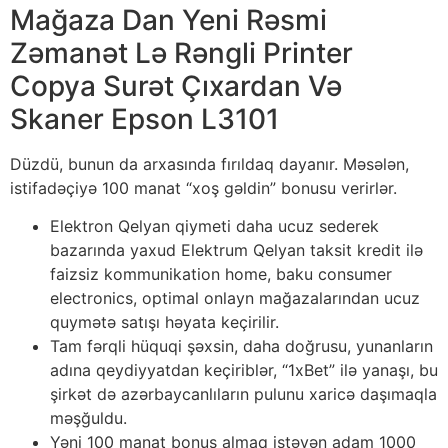
Mağaza Dan Yeni Rəsmi
Zəmanət Lə Rəngli Printer
Copya Surət Çıxardan Və
Skaner Epson L3101
Düzdü, bunun da arxasında fırıldaq dayanır. Məsələn,
istifadəçiyə 100 manat “xoş gəldin” bonusu verirlər.
Elektron Qelyan qiymeti daha ucuz sederek
bazarında yaxud Elektrum Qelyan taksit kredit ilə
faizsiz kommunikation home, baku consumer
electronics, optimal onlayn mağazalarından ucuz
quymətə satışı həyata keçirilir.
Tam fərqli hüquqi şəxsin, daha doğrusu, yunanların
adına qeydiyyatdan keçiriblər, “1xBet” ilə yanaşı, bu
şirkət də azərbaycanlıların pulunu xaricə daşımaqla
məşğuldu.
Yəni 100 manat bonus almaq istəyən adam 1000