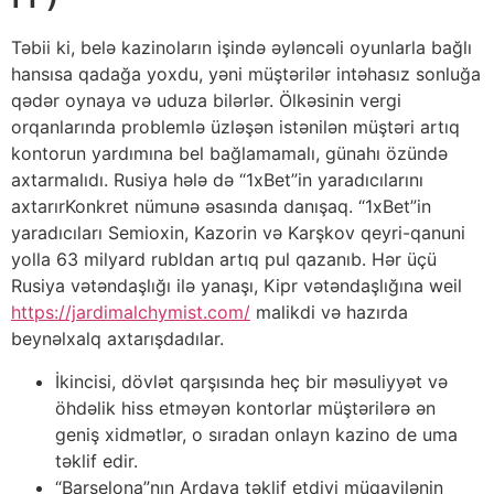
Təbii ki, belə kazinoların işində əyləncəli oyunlarla bağlı
hansısa qadağa yoxdu, yəni müştərilər intəhasız sonluğa
qədər oynaya və uduza bilərlər. Ölkəsinin vergi
orqanlarında problemlə üzləşən istənilən müştəri artıq
kontorun yardımına bel bağlamamalı, günahı özündə
axtarmalıdı. Rusiya hələ də “1xBet”in yaradıcılarını
axtarırKonkret nümunə əsasında danışaq. “1xBet”in
yaradıcıları Semioxin, Kazorin və Karşkov qeyri-qanuni
yolla 63 milyard rubldan artıq pul qazanıb. Hər üçü
Rusiya vətəndaşlığı ilə yanaşı, Kipr vətəndaşlığına weil
https://jardimalchymist.com/
malikdi və hazırda
beynəlxalq axtarışdadılar.
İkincisi, dövlət qarşısında heç bir məsuliyyət və
öhdəlik hiss etməyən kontorlar müştərilərə ən
geniş xidmətlər, o sıradan onlayn kazino de uma
təklif edir.
“Barselona”nın Ardaya təklif etdiyi müqavilənin