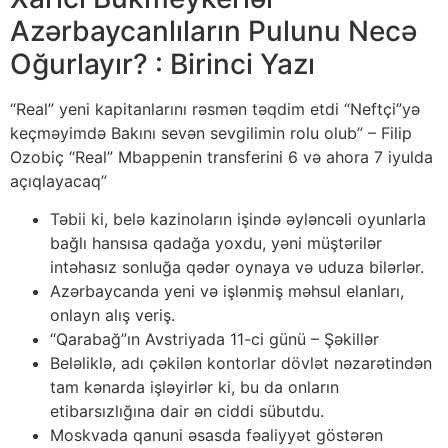
Azərbaycanlıların Pulunu Necə
Oğurlayır? : Birinci Yazı
“Real” yeni kapitanlarını rəsmən təqdim etdi “Neftçi”yə
keçməyimdə Bakını sevən sevgilimin rolu olub” – Filip
Ozobiç “Real” Mbappenin transferini 6 və ahora 7 iyulda
açıqlayacaq”
Təbii ki, belə kazinoların işində əyləncəli oyunlarla
bağlı hansısa qadağa yoxdu, yəni müştərilər
intəhasız sonluğa qədər oynaya və uduza bilərlər.
Azərbaycanda yeni və işlənmiş məhsul elanları,
onlayn alış veriş.
“Qarabağ”ın Avstriyada 11-ci günü – Şəkillər
Beləliklə, adı çəkilən kontorlar dövlət nəzarətindən
tam kənarda işləyirlər ki, bu da onların
etibarsızlığına dair ən ciddi sübutdu.
Moskvada qanuni əsasda fəaliyyət göstərən