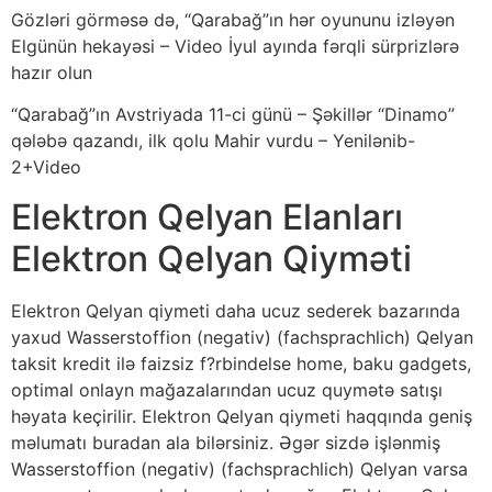
Gözləri görməsə də, “Qarabağ”ın hər oyununu izləyən
Elgünün hekayəsi – Video İyul ayında fərqli sürprizlərə
hazır olun
“Qarabağ”ın Avstriyada 11-ci günü – Şəkillər “Dinamo”
qələbə qazandı, ilk qolu Mahir vurdu – Yenilənib-
2+Video
Elektron Qelyan Elanları
Elektron Qelyan Qiyməti
Elektron Qelyan qiymeti daha ucuz sederek bazarında
yaxud Wasserstoffion (negativ) (fachsprachlich) Qelyan
taksit kredit ilə faizsiz f?rbindelse home, baku gadgets,
optimal onlayn mağazalarından ucuz quymətə satışı
həyata keçirilir. Elektron Qelyan qiymeti haqqında geniş
məlumatı buradan ala bilərsiniz. Əgər sizdə işlənmiş
Wasserstoffion (negativ) (fachsprachlich) Qelyan varsa