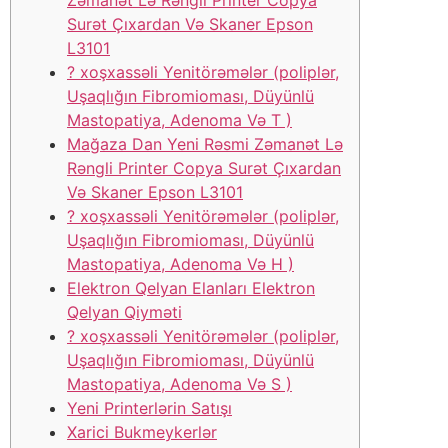
Surət Çıxardan Və Skaner Epson
L3101
? ️xoşxassəli Yenitörəmələr (poliplər,
Uşaqlığın Fibromioması, Düyünlü
Mastopatiya, Adenoma Və T )
Mağaza Dan Yeni Rəsmi Zəmanət Lə
Rəngli Printer Copya Surət Çıxardan
Və Skaner Epson L3101
? ️xoşxassəli Yenitörəmələr (poliplər,
Uşaqlığın Fibromioması, Düyünlü
Mastopatiya, Adenoma Və H )
Elektron Qelyan Elanları Elektron
Qelyan Qiyməti
? ️xoşxassəli Yenitörəmələr (poliplər,
Uşaqlığın Fibromioması, Düyünlü
Mastopatiya, Adenoma Və S )
Yeni Printerlərin Satışı
Xarici Bukmeykerlər