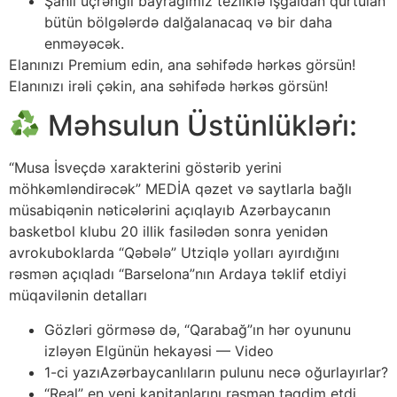
Şanlı üçrəngli bayrağımız tezliklə işğaldan qurtulan
bütün bölgələrdə dalğalanacaq və bir daha
enməyəcək.
Elanınızı Premium edin, ana səhifədə hərkəs görsün!
Elanınızı irəli çəkin, ana səhifədə hərkəs görsün!
Məhsulun Üstünlükləri̇:
“Musa İsveçdə xarakterini göstərib yerini
möhkəmləndirəcək” MEDİA qəzet və saytlarla bağlı
müsabiqənin nəticələrini açıqlayıb Azərbaycanın
basketbol klubu 20 illik fasilədən sonra yenidən
avrokuboklarda “Qəbələ” Utziqlə yolları ayırdığını
rəsmən açıqladı “Barselona”nın Ardaya təklif etdiyi
müqavilənin detalları
Gözləri görməsə də, “Qarabağ”ın hər oyununu
izləyən Elgünün hekayəsi — Video
1-ci yazıAzərbaycanlıların pulunu necə oğurlayırlar?
“Real” en yeni kapitanlarını rəsmən təqdim etdi