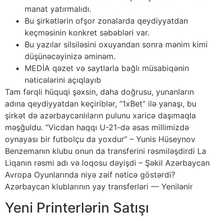
manat yatırmalıdı.
Bu şirkətlərin ofşor zonalarda qeydiyyatdan
keçməsinin konkret səbəbləri var.
Bu yazılar silsiləsini oxuyandan sonra mənim kimi
düşünəcəyinizə əminəm.
MEDİA qəzet və saytlarla bağlı müsabiqənin
nəticələrini açıqlayıb
Tam fərqli hüquqi şəxsin, daha doğrusu, yunanların
adına qeydiyyatdan keçiriblər, “1xBet” ilə yanaşı, bu
şirkət də azərbaycanlıların pulunu xaricə daşımaqla
məşğuldu. “Vicdan haqqı U-21-də əsas millimizdə
oynayası bir futbolçu da yoxdur” – Yunis Hüseynov
Benzemanın klubu onun da transferini rəsmiləşdirdi La
Liqanın rəsmi adı və loqosu dəyişdi – Şəkil Azərbaycan
Avropa Oyunlarında niyə zəif nəticə göstərdi?
Azərbaycan klublarının yay transferləri — Yenilənir
Yeni Printerlərin Satışı