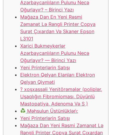
Azərbaycanlıların Pulunu Necə
Oğurlayır? – Birinci Yazı
Mağaza Dan En Yeni Rəsmi
Zəmanət Lə Rəngli Printer Copya
Surət Çıxardan Və Skaner Epson
L3101
Xarici Bukmeykerlər
Azərbaycanlıların Pulunu Necə
Oğurlayır? — Birinci Yazı
Yeni Printerlərin Satışı
Elektron Qelyan Elanları Elektron
Qelyan Qiyməti
? ️xoşxassəli Yenitörəmələr (poliplər,
Uşaqlığın Fibromioması, Düyünlü
Mastopatiya, Adenoma Və S )
Məhsulun Üstünlükləri̇:
Yeni Printerlərin Satışı
Mağaza Dan Yeni Rəsmi Zəmanət Lə
Rəngli Printer Copya Surət Çıxardan