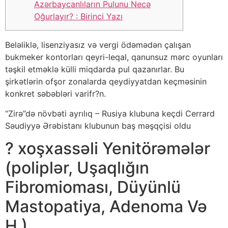
Azərbaycanlıların Pulunu Necə
Oğurlayır? : Birinci Yazı
Beləliklə, lisenziyasız və vergi ödəmədən çalışan
bukmeker kontorları qeyri-leqal, qanunsuz mərc oyunları
təşkil etməklə külli miqdarda pul qazanırlar. Bu
şirkətlərin ofşor zonalarda qeydiyyatdan keçməsinin
konkret səbəbləri varifr?n.
“Zirə”də növbəti ayrılıq – Rusiya klubuna keçdi Cerrard
Səudiyyə Ərəbistanı klubunun baş məşqçisi oldu
? ️xoşxassəli Yenitörəmələr
(poliplər, Uşaqlığın
Fibromioması, Düyünlü
Mastopatiya, Adenoma Və
H )