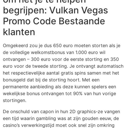
begrijpen: Vulkan Vegas
Promo Code Bestaande
klanten
Omgekeerd zou je dus 650 euro moeten storten als je
de volledige welkomstbonus van 1.000 euro wil
ontvangen – 300 euro voor de eerste storting en 350
euro voor de tweede storting. Je ontvangt automatisch
het respectievelijke aantal gratis spins samen met het
bonusgeld dat bij de storting hoort. Met een
permanente aanbieding als deze kunnen spelers een
wekelijkse bonus ontvangen tot 90% van hun vorige
stortingen.
De onschuld van capon in hun 2D graphics-ze vangen
een tijd waarin gambling was at zijn gouden eeuw, de
casino’s verwerkingstijd moet ook snel zijn omkring