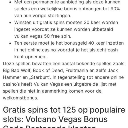
Met een permanente aanbieding als deze kunnen
spelers een wekelijkse bonus ontvangen tot 90%
van hun vorige stortingen.
Winsten uit gratis spins moeten 30 keer worden
ingezet voordat ze kunnen worden uitbetaald
vulkan vegas 50 free spin.
Ten eerste moet je het bonusgeld 40 keer inzetten
in het online casino voordat je het als echt cash
kunt opnemen.
Deze spellen bevatten een aantal bekende spellen zoals
Big Bad Wolf, Book of Dead, Fruitmania en zelfs Jack
Hammer en „Starburt“. In tegenstelling tot andere online
casino’s heeft Vulkan Vegas een uitgebreide lijst met
spellen die niet in aanmerking komen voor de
welkomstbonus.
Gratis spins tot 125 op populaire
slots: Volcano Vegas Bonus