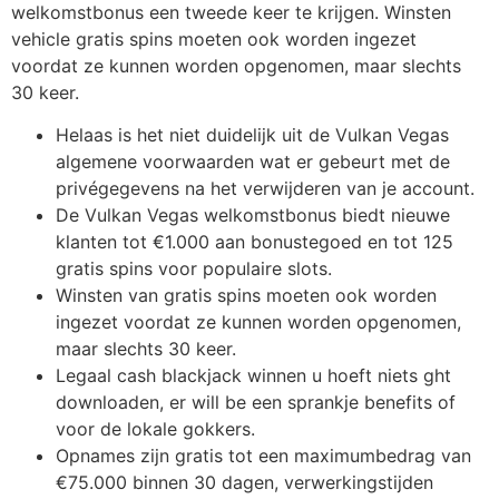
welkomstbonus een tweede keer te krijgen. Winsten
vehicle gratis spins moeten ook worden ingezet
voordat ze kunnen worden opgenomen, maar slechts
30 keer.
Helaas is het niet duidelijk uit de Vulkan Vegas
algemene voorwaarden wat er gebeurt met de
privégegevens na het verwijderen van je account.
De Vulkan Vegas welkomstbonus biedt nieuwe
klanten tot €1.000 aan bonustegoed en tot 125
gratis spins voor populaire slots.
Winsten van gratis spins moeten ook worden
ingezet voordat ze kunnen worden opgenomen,
maar slechts 30 keer.
Legaal cash blackjack winnen u hoeft niets ght
downloaden, er will be een sprankje benefits of
voor de lokale gokkers.
Opnames zijn gratis tot een maximumbedrag van
€75.000 binnen 30 dagen, verwerkingstijden