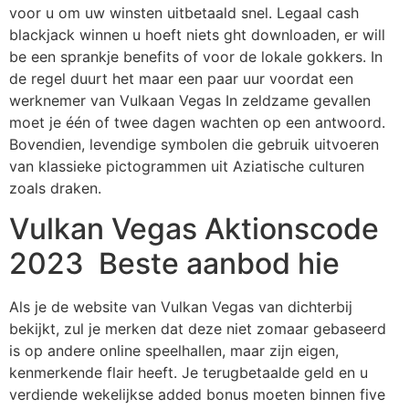
voor u om uw winsten uitbetaald snel. Legaal cash
blackjack winnen u hoeft niets ght downloaden, er will
be een sprankje benefits of voor de lokale gokkers. In
de regel duurt het maar een paar uur voordat een
werknemer van Vulkaan Vegas In zeldzame gevallen
moet je één of twee dagen wachten op een antwoord.
Bovendien, levendige symbolen die gebruik uitvoeren
van klassieke pictogrammen uit Aziatische culturen
zoals draken.
Vulkan Vegas Aktionscode
2023 ️ Beste aanbod hie
Als je de website van Vulkan Vegas van dichterbij
bekijkt, zul je merken dat deze niet zomaar gebaseerd
is op andere online speelhallen, maar zijn eigen,
kenmerkende flair heeft. Je terugbetaalde geld en u
verdiende wekelijkse added bonus moeten binnen five