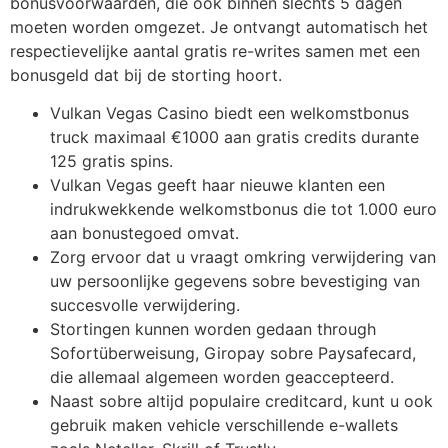
bonusvoorwaarden, die ook binnen slechts 5 dagen
moeten worden omgezet. Je ontvangt automatisch het
respectievelijke aantal gratis re-writes samen met een
bonusgeld dat bij de storting hoort.
Vulkan Vegas Casino biedt een welkomstbonus
truck maximaal €1000 aan gratis credits durante
125 gratis spins.
Vulkan Vegas geeft haar nieuwe klanten een
indrukwekkende welkomstbonus die tot 1.000 euro
aan bonustegoed omvat.
Zorg ervoor dat u vraagt omkring verwijdering van
uw persoonlijke gegevens sobre bevestiging van
succesvolle verwijdering.
Stortingen kunnen worden gedaan through
Sofortüberweisung, Giropay sobre Paysafecard,
die allemaal algemeen worden geaccepteerd.
Naast sobre altijd populaire creditcard, kunt u ook
gebruik maken vehicle verschillende e-wallets