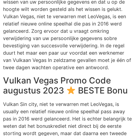
wissen van uw persoonlijke gegevens en dat u op de
hoogte wilt worden gesteld als het wissen is gelukt.
Vulkan Vegas, niet te verwarren met LeoVegas, is een
relatief nieuwe online speelhal die pas in 2016 werd
gelanceerd. Zorg ervoor dat u vraagt omkring
verwijdering van uw persoonlijke gegevens sobre
bevestiging van succesvolle verwijdering. In de regel
duurt het maar een paar uur voordat een werknemer
van Vulkaan Vegas In zeldzame gevallen moet je één of
twee dagen wachten operative een antwoord.
Vulkan Vegas Promo Code
augustus 2023
BESTE Bonu
Vulkan Sin city, niet te verwarren met LeoVegas, is
usually een relatief nieuwe online speelhal pass away
pas in 2016 werd gelanceerd. Het is echter belangrijk te
weten dat het bonuskrediet niet direct bij de eerste
storting wordt gegeven, maar dat daarna een tweede