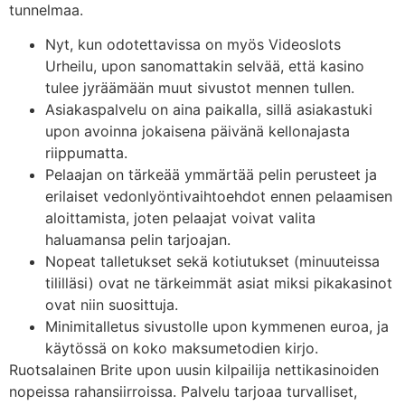
tunnеlmаа.
Nyt, kun odotettavissa on myös Videoslots
Urheilu, upon sanomattakin selvää, että kasino
tulee jyräämään muut sivustot mennen tullen.
Asiakaspalvelu on aina paikalla, sillä asiakastuki
upon avoinna jokaisena päivänä kellonajasta
riippumatta.
Pelaajan on tärkeää ymmärtää pelin perusteet ja
erilaiset vedonlyöntivaihtoehdot ennen pelaamisen
aloittamista, joten pelaajat voivat valita
haluamansa pelin tarjoajan.
Nopeat talletukset sekä kotiutukset (minuuteissa
tililläsi) ovat ne tärkeimmät asiat miksi pikakasinot
ovat niin suosittuja.
Minimitalletus sivustolle upon kymmenen euroa, ja
käytössä on koko maksumetodien kirjo.
Ruotsalainen Brite upon uusin kilpailija nettikasinoiden
nopeissa rahansiirroissa. Palvelu tarjoaa turvalliset,