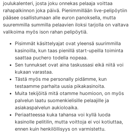
joulukalenteri, josta joku onnekas pelaaja voittaa
rahapalkinnon joka päivä. Pienimmillään live-pelipöytiin
pääsee osallistumaan alle euron panoksella, mutta
suuremmilla summilla pelaavien iloksi tarjolla on valtava
valikoima myös ison rahan pelipöytiä.
Pisimmät käsittelyajat ovat yleensä suurimmilla
kasinoilla, kun taas pienillä start-upeilla toiminta
saattaa puchero todella nopeaa.
Sen tunnukset ovat aina taskussasi eikä niitä voi
kukaan varastaa.
Tästä myös me personally pidämme, kun
testaamme parhaita uusia pikakasinoita.
Muita tekijöitä mitä otamme huomioon, on myös
palvelun laatu suomenkielisille pelaajille ja
asiakaspalvelun aukioloaika.
Periaatteessa kuka tahansa voi kyllä luoda
kasinolle pelitilin, mutta voittoja ei voi kotiuttaa,
ennen kuin henkilöllisyys on varmistettu.