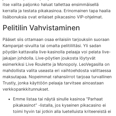
itse valita paljonko haluat tallettaa ensimmäisellä
kerralla ja testata pikakasinoa. Erinomainen tapa haalia
lisäbonuksia ovat erilaiset pikacasino VIP-ohjelmat.
Pelitilin Vahvistaminen
Pääset siis ottamaan osaa erilaisiin tarjouksiin suoraan
Kampanjat-sivuilta tai omalta pelitililtäsi. Yli sadan
pöydän kattavalla live-kasinolla pelaaja voi pelata live-
jakajan johdolla. Live-pöytien joukosta löytyvät
esimerkiksi Live Roulette ja Monopoly. LeoVegasilla on
mahdollista valita useasta eri vaihtoehdosta valittaessa
maksutapaa. Nopeimmat rahansiirrot tarjoaa turvallinen
Trustly, jonka käyttöön pelaaja tarvitsee ainoastaan
verkkopankkitunnukset.
Emme listaa tai näytä sinulle kasinoa ”Parhaat
pikakasinot” -listalla, jos kyseinen pikacasino ei
toimi hyvin tai jotkin alla luetelluista kriteereistä ei