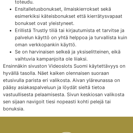
toteudu.
Ensitalletusbonukset, ilmaiskierrokset sekä
esimerkiksi käteisbonukset että kierrätysvapaat
bonukset ovat yleistyneet.
Erillistä Trustly tiliä tai kirjautumista et tarvitse ja
palvelun käyttö on yhtä helppoa ja turvallista kuin
oman verkkopankin käyttö.
Se on harvinaisen selkeä ja yksiselitteinen, eikä
vaihtuvia kampanjoita ole liiaksi.
Ensinnäkin sivuston Videoslots Suomi käytettävyys on
hyvällä tasolla. Näet kaiken olennaisen suoraan
etusivulla parista eri valikosta. Aivan yläreunassa on
pääsy asiakaspalveluun ja löydät sieltä tietoa
vastuullisesta pelaamisesta. Sivun keskiosan valikosta
sen sijaan navigoit tiesi nopeasti kohti pelejä tai
bonuksia.