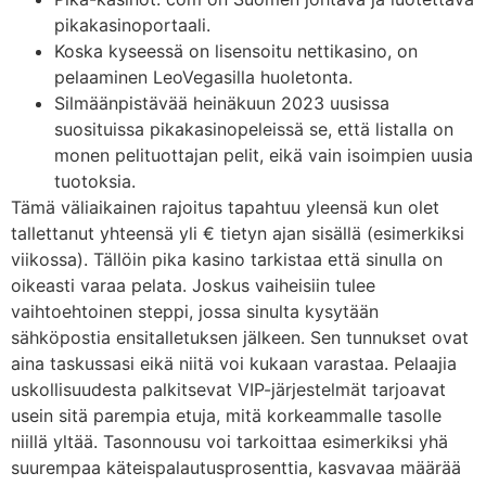
pikakasinoportaali.
Koska kyseessä on lisensoitu nettikasino, on
pelaaminen LeoVegasilla huoletonta.
Silmäänpistävää heinäkuun 2023 uusissa
suosituissa pikakasinopeleissä se, että listalla on
monen pelituottajan pelit, eikä vain isoimpien uusia
tuotoksia.
Tämä väliaikainen rajoitus tapahtuu yleensä kun olet
tallettanut yhteensä yli € tietyn ajan sisällä (esimerkiksi
viikossa). Tällöin pika kasino tarkistaa että sinulla on
oikeasti varaa pelata. Joskus vaiheisiin tulee
vaihtoehtoinen steppi, jossa sinulta kysytään
sähköpostia ensitalletuksen jälkeen. Sen tunnukset ovat
aina taskussasi eikä niitä voi kukaan varastaa. Pelaajia
uskollisuudesta palkitsevat VIP-järjestelmät tarjoavat
usein sitä parempia etuja, mitä korkeammalle tasolle
niillä yltää. Tasonnousu voi tarkoittaa esimerkiksi yhä
suurempaa käteispalautusprosenttia, kasvavaa määrää