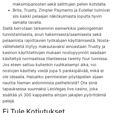
maksimipanosten sekä sallittujen pelien kohdalla.
Brite, Trustly, Zimpler Payments ja Euteller toimivat
siis kaikki pelaajan näkökulmasta lopulta hyvin
samalla tavalla.
Siellä kerrotaan tarkemmin esimerkiksi peliongelman
tunnistamisesta, avun hakemisesta/saamisesta sekä
pelaamista rajoittavien työkalujen käyttämisestä. Nosta-
välilehdeltä löytyy maksutavaksi ainoastaan Trustly ja
kasinon käyttöehtojen mukaan nostopyynnöt saadaan
käsiteltyä normaalissa tilanteessa twenty four tunnissa.
Jos eteen sattuu kuitenkin ruuhkaisempi aika, voi
nostojen käsittely viedä jopa 5 pankkipäivää, mikä ei
ole ideaalia. Haluatko perinteisten pöytäpelien sijaan
nauttia hieman aidommista pelihetkistä? Ota siinä
tapauksessa suunnaksi LeoVegas live casino, joka
sisältää yli 300 kappaletta aitojen jakajien pyörittämiä
pelejä.
Ei Tule Kotiutukset