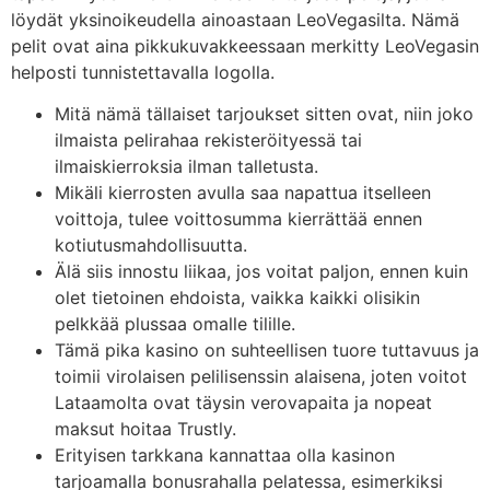
löydät yksinoikeudella ainoastaan LeoVegasilta. Nämä
pelit ovat aina pikkukuvakkeessaan merkitty LeoVegasin
helposti tunnistettavalla logolla.
Mitä nämä tällaiset tarjoukset sitten ovat, niin joko
ilmaista pelirahaa rekisteröityessä tai
ilmaiskierroksia ilman talletusta.
Mikäli kierrosten avulla saa napattua itselleen
voittoja, tulee voittosumma kierrättää ennen
kotiutusmahdollisuutta.
Älä siis innostu liikaa, jos voitat paljon, ennen kuin
olet tietoinen ehdoista, vaikka kaikki olisikin
pelkkää plussaa omalle tilille.
Tämä pika kasino on suhteellisen tuore tuttavuus ja
toimii virolaisen pelilisenssin alaisena, joten voitot
Lataamolta ovat täysin verovapaita ja nopeat
maksut hoitaa Trustly.
Erityisen tarkkana kannattaa olla kasinon
tarjoamalla bonusrahalla pelatessa, esimerkiksi