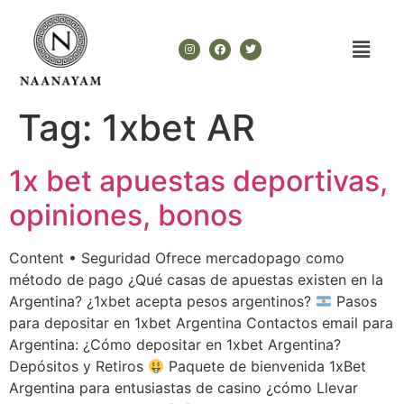
Tag:
1xbet AR
1x bet apuestas deportivas,
opiniones, bonos
Content • Seguridad Ofrece mercadopago como
método de pago ¿Qué casas de apuestas existen en la
Argentina? ¿1xbet acepta pesos argentinos?
Pasos
para depositar en 1xbet Argentina Contactos email para
Argentina: ¿Cómo depositar en 1xbet Argentina?
Depósitos y Retiros
Paquete de bienvenida 1xBet
Argentina para entusiastas de casino ¿cómo Llevar