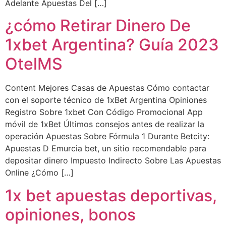
Adelante Apuestas Del […]
¿cómo Retirar Dinero De
1xbet Argentina? Guía 2023
OtelMS
Content Mejores Casas de Apuestas Cómo contactar
con el soporte técnico de 1xBet Argentina Opiniones
Registro Sobre 1xbet Con Código Promocional App
móvil de 1xBet Últimos consejos antes de realizar la
operación Apuestas Sobre Fórmula 1 Durante Betcity:
Apuestas D Emurcia bet, un sitio recomendable para
depositar dinero Impuesto Indirecto Sobre Las Apuestas
Online ¿Cómo […]
1x bet apuestas deportivas,
opiniones, bonos