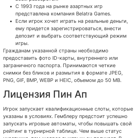
С 1993 года на рынке азартных игр
представлена компания Belatra Games.
Если игрок хочет играть на реальные деньги,
ему придется зарегистрироваться, внести
депозит и выбрать соответствующий режим
игры.
Гражданам указанной страны необходимо
предоставить фото ID-карты, внутреннего или
заграничного паспорта. Принимаются четкие
снимки без бликов и размытия в формате JPEG,
PNG, GIF, BMP, WEBP и HEIC, объемом до 50 MB.
Лицензия Пин Ап
Игрок запускает квалификационные слоты, которые
указаны в условиях. Гемблеру предстоит успешно
запускать игровые автоматы, чтобы повышать свой
рейтинг в турнирной таблице. Чем выше статус