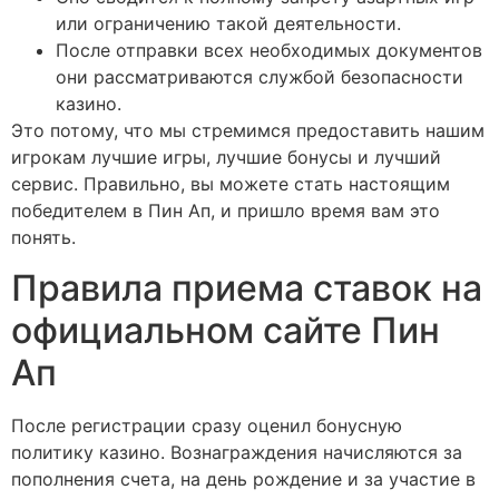
или ограничению такой деятельности.
После отправки всех необходимых документов
они рассматриваются службой безопасности
казино.
Это потому, что мы стремимся предоставить нашим
игрокам лучшие игры, лучшие бонусы и лучший
сервис. Правильно, вы можете стать настоящим
победителем в Пин Ап, и пришло время вам это
понять.
Правила приема ставок на
официальном сайте Пин
Ап
После регистрации сразу оценил бонусную
политику казино. Вознаграждения начисляются за
пополнения счета, на день рождение и за участие в