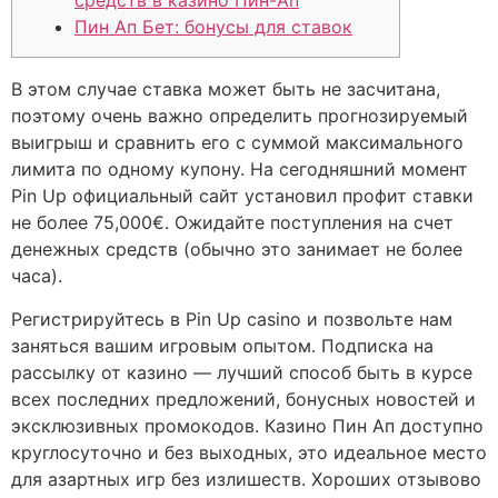
Пин Ап Бет: бонусы для ставок
В этом случае ставка может быть не засчитана,
поэтому очень важно определить прогнозируемый
выигрыш и сравнить его с суммой максимального
лимита по одному купону. На сегодняшний момент
Pin Up официальный сайт установил профит ставки
не более 75,000€. Ожидайте поступления на счет
денежных средств (обычно это занимает не более
часа).
Регистрируйтесь в Pin Up casino и позвольте нам
заняться вашим игровым опытом. Подписка на
рассылку от казино — лучший способ быть в курсе
всех последних предложений, бонусных новостей и
эксклюзивных промокодов. Казино Пин Ап доступно
круглосуточно и без выходных, это идеальное место
для азартных игр без излишеств. Хороших отзывово