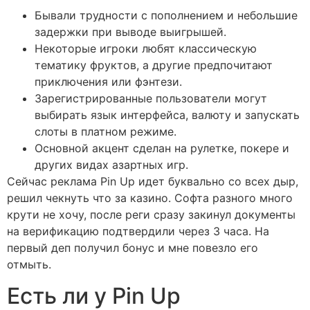
Бывали трудности с пополнением и небольшие
задержки при выводе выигрышей.
Некоторые игроки любят классическую
тематику фруктов, а другие предпочитают
приключения или фэнтези.
Зарегистрированные пользователи могут
выбирать язык интерфейса, валюту и запускать
слоты в платном режиме.
Основной акцент сделан на рулетке, покере и
других видах азартных игр.
Сейчас реклама Pin Up идет буквально со всех дыр,
решил чекнуть что за казино. Софта разного много
крути не хочу, после реги сразу закинул документы
на верификацию подтвердили через 3 часа. На
первый деп получил бонус и мне повезло его
отмыть.
Есть ли у Pin Up