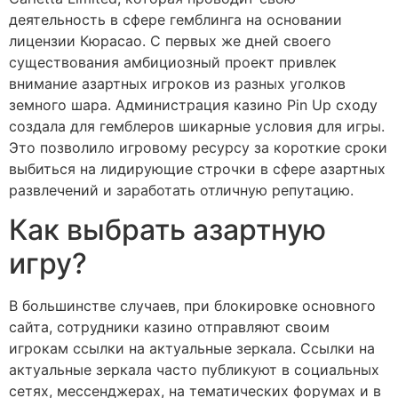
деятельность в сфере гемблинга на основании
лицензии Кюрасао. С первых же дней своего
существования амбициозный проект привлек
внимание азартных игроков из разных уголков
земного шара. Администрация казино Pin Up сходу
создала для гемблеров шикарные условия для игры.
Это позволило игровому ресурсу за короткие сроки
выбиться на лидирующие строчки в сфере азартных
развлечений и заработать отличную репутацию.
Как выбрать азартную
игру?
В большинстве случаев, при блокировке основного
сайта, сотрудники казино отправляют своим
игрокам ссылки на актуальные зеркала. Ссылки на
актуальные зеркала часто публикуют в социальных
сетях, мессенджерах, на тематических форумах и в