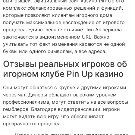
выигрышей. Официальный сайт казино Pin-Up это
комплекс сбалансированных решений и функций,
которые позволяют клиентам игорного дома
получать максимальное наслаждение от игрового
процесса. Единственное отличие Пин Ап зеркала
заключается в видоизмененном URL. Важно
учитывать тот факт изменения касаются не одной
буквы или одного символам, а все адреса.
Отзывы реальных игроков об
игорном клубе Pin Up казино
Они могут общаться с крупье и другими игроками
через чат. Дилеры обладают высоким уровнем
профессионализма, могут ответить на все вопросы
гемблеров. Благодаря видеотрансляции, игроки
могут видеть всю игру, что обеспечивает
прозрачность процесса.