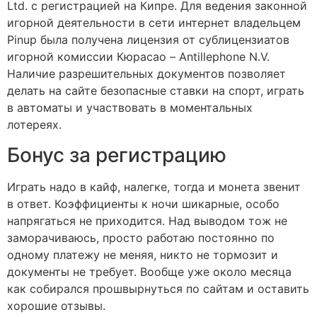
Ltd. с регистрацией на Кипре. Для ведения законной
игорной деятельности в сети интернет владельцем
Pinup была получена лицензия от сублицензиатов
игорной комиссии Кюрасао – Antillephone N.V.
Наличие разрешительных документов позволяет
делать на сайте безопасные ставки на спорт, играть
в автоматы и участвовать в моментальных
лотереях.
Бонус за регистрацию
Играть надо в кайф, налегке, тогда и монета звенит
в ответ. Коэффициенты к ночи шикарные, особо
напрягаться не приходится. Над выводом тож не
заморачиваюсь, просто работаю постоянно по
одному платежу не меняя, никто не тормозит и
документы не требует. Вообще уже около месяца
как собирался прошвырнуться по сайтам и оставить
хорошие отзывы.