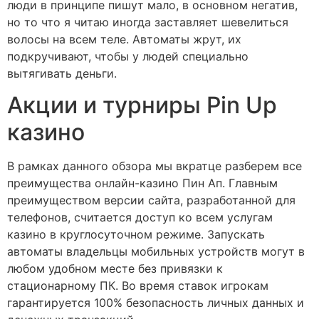
люди в принципе пишут мало, в основном негатив,
но то что я читаю иногда заставляет шевелиться
волосы на всем теле. Автоматы жрут, их
подкручивают, чтобы у людей специально
вытягивать деньги.
Акции и турниры Pin Up
казино
В рамках данного обзора мы вкратце разберем все
преимущества онлайн-казино Пин Ап. Главным
преимуществом версии сайта, разработанной для
телефонов, считается доступ ко всем услугам
казино в круглосуточном режиме. Запускать
автоматы владельцы мобильных устройств могут в
любом удобном месте без привязки к
стационарному ПК. Во время ставок игрокам
гарантируется 100% безопасность личных данных и