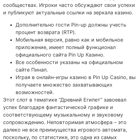
сообществах. Игроки часто обсуждают свои успехи
и публикуют актуальные ссылки на зеркала казино.
Дополнительно гости Pin-up должны учесть
процент возврата (RTP).
Мобильная версия, равно как и мобильное
приложение, имеет полный функционал
официального сайта Pin Up Казино.
Все особенности указаны на официальном
сайте Пинап.
Играя в онлайн-игры казино в Pin Up Casino, вы
получаете множество захватывающих
возможностей.
Этот слот в тематике “Древний Египет” завоевал
успех благодаря фантастической графике и
соответствующему музыкальному и звуковому
сопровождению. Неповторимая атмосфера – это
далеко не все преимущества игрового автомата,
поскольку, по статистике, это одна из самых