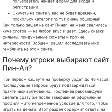
пользователь найдет форму для входа и
регистрации.
Скучать на сайте у вас не будет времени,
поскольку каталог игр тут очень обширный.
Как только зашел на сайт Пинап, на меня свалилась
куча слотов — на любой вкус и цвет. Здесь сказки,
фильмы, придуманные сюжеты и прочие
интересности. Вобщем, решил исследовать мир
гемблинга на этом сайте.
Почему игроки выбирают сайт
Пин-Ап?
При первом кэшауте на проверку уйдет до 48 часов,
последующие запросы будут подтверждаться
практически мгновенно. Последнее рекомендуем
сделать сразу же после завершения оформления
профиля – это непременное условие для того, чтобы
играть на деньги. Этот раздел содержит ответы на