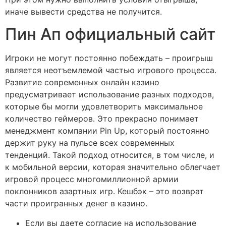
иначе вывести средства не получится.
Пин Ап официальный сайт
Игроки не могут постоянно побеждать – проигрыш
является неотъемлемой частью игрового процесса.
Развитие современных онлайн казино
предусматривает использование разных подходов,
которые бы могли удовлетворить максимальное
количество геймеров. Это прекрасно понимает
менеджмент компании Pin Up, который постоянно
держит руку на пульсе всех современных
тенденций. Такой подход относится, в том числе, и
к мобильной версии, которая значительно облегчает
игровой процесс многомиллионной армии
поклонников азартных игр. Кешбэк – это возврат
части проигранных денег в казино.
Если вы даете согласие на использование