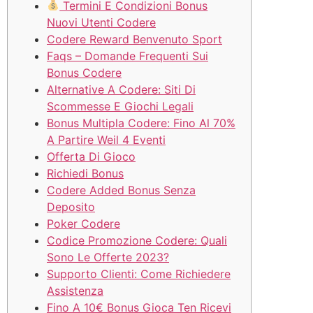
Termini E Condizioni Bonus
Nuovi Utenti Codere
Codere Reward Benvenuto Sport
Faqs – Domande Frequenti Sui
Bonus Codere
Alternative A Codere: Siti Di
Scommesse E Giochi Legali
Bonus Multipla Codere: Fino Al 70%
A Partire Weil 4 Eventi
Offerta Di Gioco
Richiedi Bonus
Codere Added Bonus Senza
Deposito
Poker Codere
Codice Promozione Codere: Quali
Sono Le Offerte 2023?
Supporto Clienti: Come Richiedere
Assistenza
Fino A 10€ Bonus Gioca Ten Ricevi