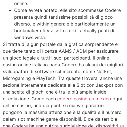
online.
Come avrete notato, elle sito scommesse Codere
presenta quindi tantissime possibilità di gioco
diverso, e within generale è particolarmente un
bookmaker eficaz sotto tutti i actually punti di
windows vista.
Si tratta di algun portale dalla grafica sorprendente e
que tiene tanto di licenza AAMS / ADM per assicurare
un gioco legale a tutti i suoi partecipanti. Il online
casino online italiano pada Codere ha alcuni dei migliori
sviluppatori di software sul mercato, come NetEnt,
Microgaming e PlayTech. Tra queste troverai anche una
sezione interamente dedicata alle Slot con Jackpot con
una scelta di giochi che è tra le più ampie inside
circolazione. Come each
codere casino en méxico
ogni
online casino, uno dei punti su cui we giocatori
pongono la massima attenzione è la qualità e il numero
dalam slot machine game disponibili. E c’è da terrible
che Codere ha una nutrita suddivisione dei dispositivi su