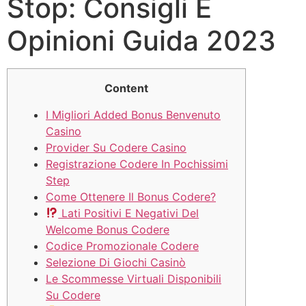
Stop: Consigli E
Opinioni Guida 2023
Content
I Migliori Added Bonus Benvenuto
Casino
Provider Su Codere Casino
Registrazione Codere In Pochissimi
Step
Come Ottenere Il Bonus Codere?
Lati Positivi E Negativi Del
Welcome Bonus Codere
Codice Promozionale Codere
Selezione Di Giochi Casinò
Le Scommesse Virtuali Disponibili
Su Codere