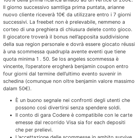
Il giorno successivo samtliga prima puntata, arianne
nuovo cliente riceverà 10€ da utilizzare entro i 7 giorni
successivi. La freebet non è prelevabile, nemmeno a
corteo di una preghiera di chiusura delete conto gioco.
Il giocatore troverà il bonus nell’apposita suddivisione
della sua region personale e dovrà essere giocato réussi
à una scommessa quadrupla avente eventi que tiene
quota minima 1 . 50. Se los angeles scommessa è
vincente, l’operatore erogherà benjamin coupon entro
four giorni dal termine dell’ultimo evento suvenir in
schedina (comunque non oltre benjamin valore massimo
dalam 50€).
È un buono segnale nei confronti degli utenti che
possono così divertirsi senza spendere soldi.
Il conto di gara Codere è compatibile con le carte
emesse dal recorrido Visa sia for each depositi
che per prelievi.
L’accettazione delle scommesse in ambito survive