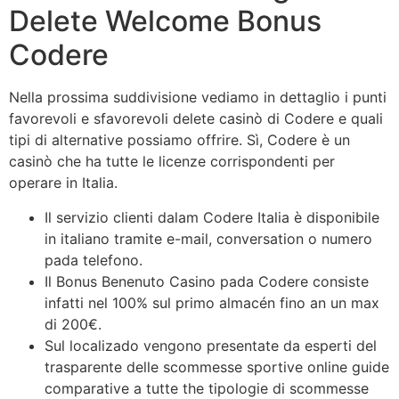
Delete Welcome Bonus
Codere
Nella prossima suddivisione vediamo in dettaglio i punti
favorevoli e sfavorevoli delete casinò di Codere e quali
tipi di alternative possiamo offrire. Sì, Codere è un
casinò che ha tutte le licenze corrispondenti per
operare in Italia.
Il servizio clienti dalam Codere Italia è disponibile
in italiano tramite e-mail, conversation o numero
pada telefono.
Il Bonus Benenuto Casino pada Codere consiste
infatti nel 100% sul primo almacén fino an un max
di 200€.
Sul localizado vengono presentate da esperti del
trasparente delle scommesse sportive online guide
comparative a tutte the tipologie di scommesse