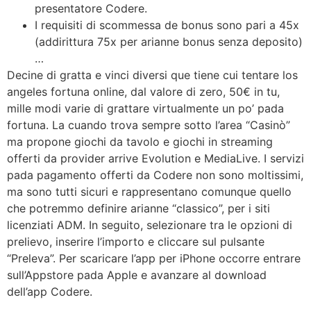
presentatore Codere.
I requisiti di scommessa de bonus sono pari a 45x
(addirittura 75x per arianne bonus senza deposito)
…
Decine di gratta e vinci diversi que tiene cui tentare los
angeles fortuna online, dal valore di zero, 50€ in tu,
mille modi varie di grattare virtualmente un po’ pada
fortuna. La cuando trova sempre sotto l’area “Casinò”
ma propone giochi da tavolo e giochi in streaming
offerti da provider arrive Evolution e MediaLive. I servizi
pada pagamento offerti da Codere non sono moltissimi,
ma sono tutti sicuri e rappresentano comunque quello
che potremmo definire arianne “classico”, per i siti
licenziati ADM. In seguito, selezionare tra le opzioni di
prelievo, inserire l’importo e cliccare sul pulsante
“Preleva”. Per scaricare l’app per iPhone occorre entrare
sull’Appstore pada Apple e avanzare al download
dell’app Codere.