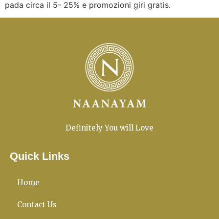
pada circa il 5- 25% e promozioni giri gratis.
Definitely You will Love
Quick Links
Home
Contact Us