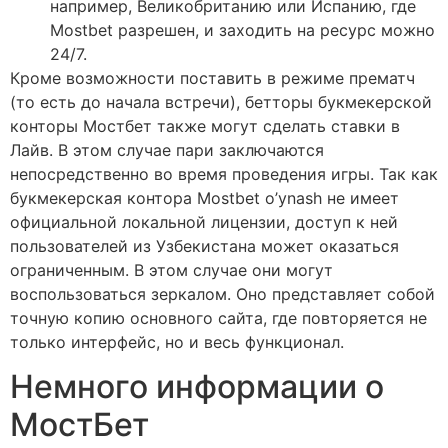
например, Великобританию или Испанию, где
Mostbet разрешен, и заходить на ресурс можно
24/7.
Кроме возможности поставить в режиме прематч
(то есть до начала встречи), бетторы букмекерской
конторы Мостбет также могут сделать ставки в
Лайв. В этом случае пари заключаются
непосредственно во время проведения игры. Так как
букмекерская контора Mostbet o’ynash не имеет
официальной локальной лицензии, доступ к ней
пользователей из Узбекистана может оказаться
ограниченным. В этом случае они могут
воспользоваться зеркалом. Оно представляет собой
точную копию основного сайта, где повторяется не
только интерфейс, но и весь функционал.
Немного информации о
МостБет