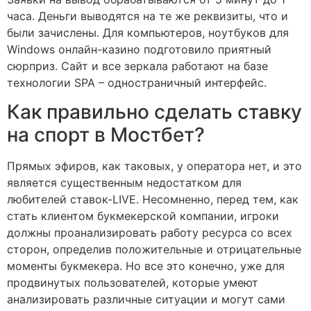
часа. Деньги выводятся на те же реквизиты, что и
были зачислены. Для компьютеров, ноутбуков для
Windows онлайн-казино подготовило приятный
сюрприз. Сайт и все зеркала работают на базе
технологии SPA – одностраничный интерфейс.
Как правильно сделать ставку
на спорт в Моcтбет?
Прямых эфиров, как таковых, у оператора нет, и это
является существенным недостатком для
любителей ставок-LIVE. Несомненно, перед тем, как
стать клиентом букмекерской компании, игроки
должны проанализировать работу ресурса со всех
сторон, определив положительные и отрицательные
моменты букмекера. Но все это конечно, уже для
продвинутых пользователей, которые умеют
анализировать различные ситуации и могут сами