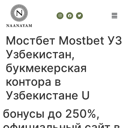
Мостбет Mostbet УЗ
Узбекистан,
букмекерская
контора в
Узбекистане U
бонусы до 250%,
официальный сайт в