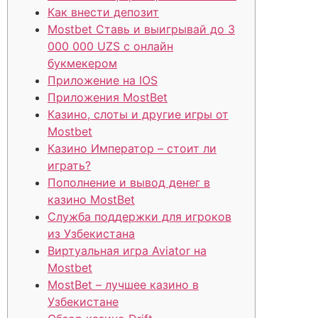
Как внести депозит
Mostbet Ставь и выигрывай до 3
000 000 UZS с онлайн
букмекером
Приложение на IOS
Приложения MostBet
Казино, слоты и другие игры от
Mostbet
Казино Император – стоит ли
играть?
Пополнение и вывод денег в
казино MostBet
Служба поддержки для игроков
из Узбекистана
Виртуальная игра Aviator на
Mostbet
MostBet – лучшее казино в
Узбекистане