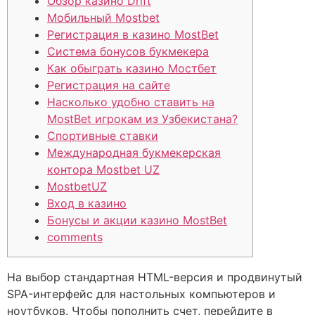
Обзор казино Drift
Мобильный Mostbet
Регистрация в казино MostBet
Система бонусов букмекера
Как обыграть казино Мостбет
Регистрация на сайте
Насколько удобно ставить на
MostBet игрокам из Узбекистана?
Спортивные ставки
Международная букмекерская
контора Mostbet UZ
MostbetUZ
Вход в казино
Бонусы и акции казино MostBet
comments
На выбор стандартная HTML-версия и продвинутый
SPA-интерфейс для настольных компьютеров и
ноутбуков. Чтобы пополнить счет, перейдите в