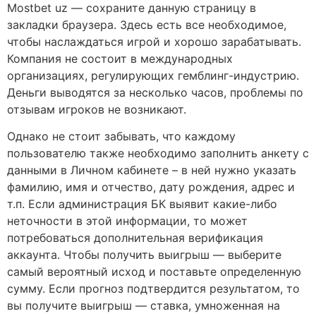
Mostbet uz — сохраните данную страницу в
закладки браузера. Здесь есть все необходимое,
чтобы наслаждаться игрой и хорошо зарабатывать.
Компания не состоит в международных
организациях, регулирующих гемблинг-индустрию.
Деньги выводятся за несколько часов, проблемы по
отзывам игроков не возникают.
Однако не стоит забывать, что каждому
пользователю также необходимо заполнить анкету с
данными в Личном кабинете – в ней нужно указать
фамилию, имя и отчество, дату рождения, адрес и
т.п. Если администрация БК выявит какие-либо
неточности в этой информации, то может
потребоваться дополнительная верификация
аккаунта. Чтобы получить выигрыш — выберите
самый вероятный исход и поставьте определенную
сумму. Если прогноз подтвердится результатом, то
вы получите выигрыш — ставка, умноженная на