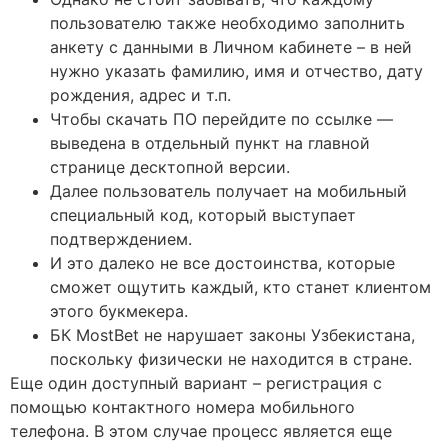
пользователю также необходимо заполнить
анкету с данными в Личном кабинете – в ней
нужно указать фамилию, имя и отчество, дату
рождения, адрес и т.п.
Чтобы скачать ПО перейдите по ссылке —
выведена в отдельный пункт на главной
странице десктопной версии.
Далее пользователь получает на мобильный
специальный код, который выступает
подтверждением.
И это далеко не все достоинства, которые
сможет ощутить каждый, кто станет клиентом
этого букмекера.
БК MostBet не нарушает законы Узбекистана,
поскольку физически не находится в стране.
Еще один доступный вариант – регистрация с
помощью контактного номера мобильного
телефона. В этом случае процесс является еще