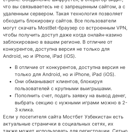
что вы связываетесь не с запрещенным сайтом, а с
удаленным сервером. Такая технология позволяет
обходить блокировку сайтов. Все пользователи
могут скачать MostBet-браузер со встроенным VPN,
чтобы получить доступ даже когда онлайн-казино
заблокировано в вашем регионе. В отличие от
конкурентов, доступна версия не только для
Android, но и iPhone, iPad (iOS).
В отличие от конкурентов, доступна версия не
только для Android, но и iPhone, iPad (iOS).
Они обманывают клиентов, блокируя
пользователей с крупными выигрышами.
Пополнить счет, подать заявку на вывод денег,
выбрать секцию с нужными играми можно в 2-
3 клика.
Если у посетителя сайта Мостбет Узбекистан есть
актуальные странички в социальных сетях, их
также может использовать для регистрации. Сетью