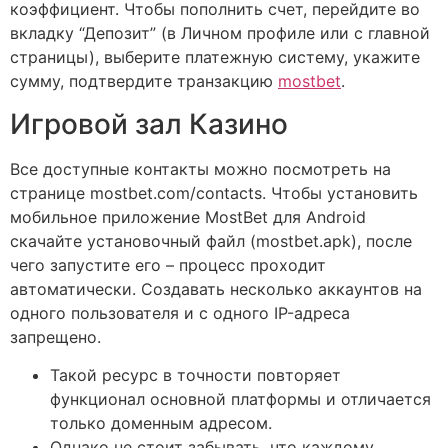
коэффициент. Чтобы пополнить счет, перейдите во
вкладку “Депозит” (в Личном профиле или с главной
страницы), выберите платежную систему, укажите
сумму, подтвердите транзакцию
mostbet
.
Игровой зал Казино
Все доступные контакты можно посмотреть на
странице mostbet.com/contacts. Чтобы установить
мобильное приложение MostBet для Android
скачайте установочный файл (mostbet.apk), после
чего запустите его – процесс проходит
автоматически. Создавать несколько аккаунтов на
одного пользователя и с одного IP-адреса
запрещено.
Такой ресурс в точности повторяет
функционал основной платформы и отличается
только доменным адресом.
Однако не стоит забывать, что каждому