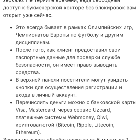
зеркало. Не теряйте времени, ведь свободный
доступ к букмекерской конторе без блокировок вам
открыт уже сейчас.
Это всегда бывает в рамках Олимпийских игр,
Чемпионатов Европы по футболу и другим
дисциплинам.
После того, как клиент предоставил свои
паспортные данные для проверки службе
безопасности, он имеет право выводить
средства.
В верхней панели посетители могут увидеть
кнопки для осуществления регистрации и
входа в личный аккаунт.
Перечислить деньги можно с банковской карты
Visa, Mastercard, через сервис Uzcard,
платежные системы Webmoney, Qiwi,
криптовалютой (Bitcoin, Ripple, Litecoin,
Ethereum).
Заявки на вывод обрабатываются от 5 минут до 1