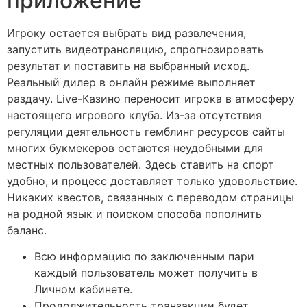
приложение
Игроку остается выбрать вид развлечения,
запустить видеотрансляцию, спрогнозировать
результат и поставить на выбранный исход.
Реальный дилер в онлайн режиме выполняет
раздачу. Live-Казино переносит игрока в атмосферу
настоящего игрового клуба. Из-за отсутствия
регуляции деятельность гемблинг ресурсов сайты
многих букмекеров остаются неудобными для
местных пользователей. Здесь ставить на спорт
удобно, и процесс доставляет только удовольствие.
Никаких квестов, связанных с переводом страницы
на родной язык и поиском способа пополнить
баланс.
Всю информацию по заключенным пари
каждый пользователь может получить в
Личном кабинете.
Продолжительность транзакции будет