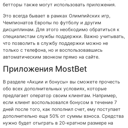
бетторы также могут использовать приложения.
Это всегда бывает в рамках Олимпийских игр,
Чемпионатов Европы по футболу и другим
дисциплинам. Для этого необходимо обратиться к
специалистам службы поддержки. Важно учитывать,
что позволить в службу поддержки можно не
только с телефона, но и воспользовавшись
автоматическим звонком прямо на сайте.
Приложения MostBet
В разделе «Акции и бонусы» вы сможете прочесть
обо всех дополнительных условиях, которые
предлагает оператор своим клиентам. Например,
если клиент воспользовался бонусом в течение 7
дней после того, как пополнил счет, ему поступает
дополнительно еще 50% от суммы взноса. Средства
нужно будет отыграть в 20-кратном размере на