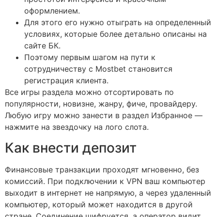
оформлением.
Для этого его нужно отыграть на определенный
условиях, которые более детально описаны на
сайте БК.
Поэтому первым шагом на пути к
сотрудничеству с Mostbet становится
регистрация клиента.
Все игры раздела можно отсортировать по
популярности, новизне, жанру, фиче, провайдеру.
Любую игру можно занести в раздел Избранное —
нажмите на звездочку на лого слота.
Как внести депозит
Финансовые транзакции проходят мгновенно, без
комиссий. При подключении к VPN ваш компьютер
выходит в интернет не напрямую, а через удаленный
компьютер, который может находится в другой
стране. Соединение шифруется, а оператор видит,