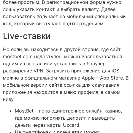
более простым. В регистрационной форме нужно
лишь указать контакт и выбрать валюту. Далее
пользователь получает на мобильный специальный
код, который выступает подтверждением.
Live-ставки
Но если вы находитесь в другой стране, где сайт
mostbet.com недоступен, можно воспользоваться
одним из зеркал или установить в браузер
расширение VPN. Загрузить приложение для iOS
можно в официальном магазине Apple – App Store. В
мобильной версии сайта ссылка для скачивания
приложения находится в меню профиля, в самом
низу.
MostBet – пока единственное онлайн-казино,
где можно пополнять депозит и выводить
деньги через карты Uzcard.
На смартфонах и планшетах можно