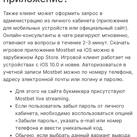
Также клиент может оформить запрос в
администрацию из личного кабинета (приложение
для мобильных устройств или официальный сайт).
Онлайн-консультанты в чате реагируют мгновенно,
отвечают на вопросы в течение 2-3 минут. Скачать
игровое приложение Mostbet на iOS можно в
зарубежном App Store. Игровой клиент работает на
устройствах с iOS 10.0 и новее. Авторизоваться в
учетной записи Mostbet можно по номеру телефона,
адресу электронной почты или логину и паролю.
Для этого на сайте букмекера присутствуют
Mostbet live streaming.
Если пользователь забыл пароль от личного
кабинета, необходимо воспользоваться опцией
«Забыли пароль», указать e-mail или номер
телефона и ввести уникальный код.
Обычно, если выбрать данный вариант вывода