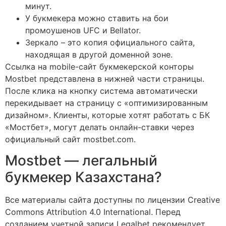
минут.
У букмекера можно ставить на бои
промоушенов UFC и Bellator.
Зеркало – это копия официального сайта,
находящая в другой доменной зоне.
Ссылка на mobile-сайт букмекерской конторы
Mostbet представлена в нижней части страницы.
После клика на кнопку система автоматически
перекидывает на страницу с «оптимизированным
дизайном». Клиенты, которые хотят работать с БК
«Мостбет», могут делать онлайн-ставки через
официальный сайт mostbet.com.
Mostbet — легальный
букмекер Казахстана?
Все материалы сайта доступны по лицензии Creative
Commons Attribution 4.0 International. Перед
созданием учетной записи Legalbet рекомендует