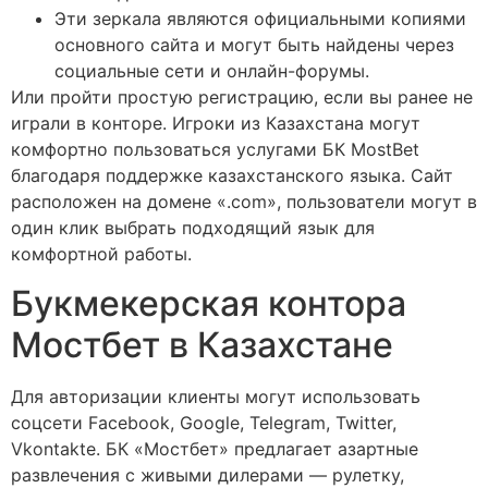
Эти зеркала являются официальными копиями
основного сайта и могут быть найдены через
социальные сети и онлайн-форумы.
Или пройти простую регистрацию, если вы ранее не
играли в конторе. Игроки из Казахстана могут
комфортно пользоваться услугами БК MostBet
благодаря поддержке казахстанского языка. Сайт
расположен на домене «.com», пользователи могут в
один клик выбрать подходящий язык для
комфортной работы.
Букмекерская контора
Мостбет в Казахстане
Для авторизации клиенты могут использовать
соцсети Facebook, Google, Telegram, Twitter,
Vkontakte. БК «Мостбет» предлагает азартные
развлечения с живыми дилерами — рулетку,