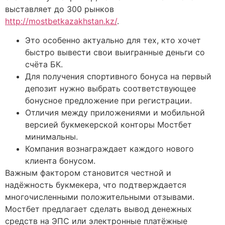
выставляет до 300 рынков
http://mostbetkazakhstan.kz/
.
Это особенно актуально для тех, кто хочет
быстро вывести свои выигранные деньги со
счёта БК.
Для получения спортивного бонуса на первый
депозит нужно выбрать соответствующее
бонусное предложение при регистрации.
Отличия между приложениями и мобильной
версией букмекерской конторы Мостбет
минимальны.
Компания вознаграждает каждого нового
клиента бонусом.
Важным фактором становится честной и
надёжность букмекера, что подтверждается
многочисленными положительными отзывами.
Мостбет предлагает сделать вывод денежных
средств на ЭПС или электронные платёжные