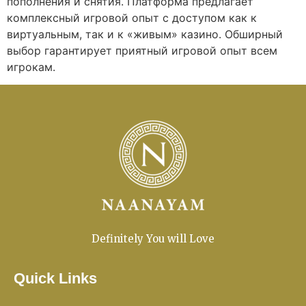
пополнения и снятия. Платформа предлагает
комплексный игровой опыт с доступом как к
виртуальным, так и к «живым» казино. Обширный
выбор гарантирует приятный игровой опыт всем
игрокам.
Definitely You will Love
Quick Links