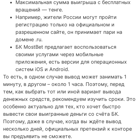
Максимальная сумма выигрыша с бесплатных
вращений — тенге.
Например, жители России могут пройти
регистрацию только на официальном и
разрешенном сайте, он принимает пари на
домене .ru.
БК MostBet предлагает воспользоваться
своими услугами через мобильные
приложения, есть версии для операционных
систем iOS и Android.
То есть, в одном случае вывод может занимать 1
минуту, в другом – около 1 часа. Поэтому, перед
тем, как выбрать тот или иной вариант вывода
денежных средств, рекомендуем изучить сроки. Это
особенно актуально для тех, кто хочет быстро
вывести свои выигранные деньги со счёта БК.
Поэтому, даже в случае, когда вы ждёте вывод
несколько дней, официальных претензий к конторе
вы предъявить не сможете.