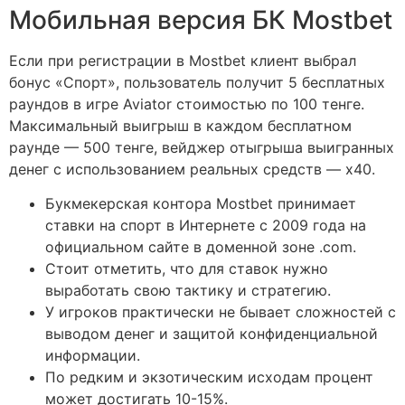
Мобильная версия БК Mostbet
Если при регистрации в Mostbet клиент выбрал
бонус «Спорт», пользователь получит 5 бесплатных
раундов в игре Aviator стоимостью по 100 тенге.
Максимальный выигрыш в каждом бесплатном
раунде — 500 тенге, вейджер отыгрыша выигранных
денег с использованием реальных средств — х40.
Букмекерская контора Mostbet принимает
ставки на спорт в Интернете с 2009 года на
официальном сайте в доменной зоне .com.
Стоит отметить, что для ставок нужно
выработать свою тактику и стратегию.
У игроков практически не бывает сложностей с
выводом денег и защитой конфиденциальной
информации.
По редким и экзотическим исходам процент
может достигать 10-15%.