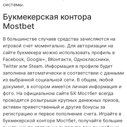
системы.
Букмекерская контора
Mostbet
В большинстве случаев средства зачисляются на
игровой счет моментально. Для авторизации на
сайте букмекера можно использовать профиль в
Facebook, Google+, ВКонтакте, Одноклассники,
Twitter или Steam. Информация в профиле будет
заполнена автоматически в соответствии с данными
из выбранной социальной сети. В общем, любой
документ, в котором имеется личная информация и
фото. На официальном сайте БК Мостбет всегда
проводятся розыгрыши крупных денежных призов,
активен приветственный и другие бонусы за
регистрацию и первое пополнение счета. Играйте в
букмекерской конторе Мостбет, получайте большие