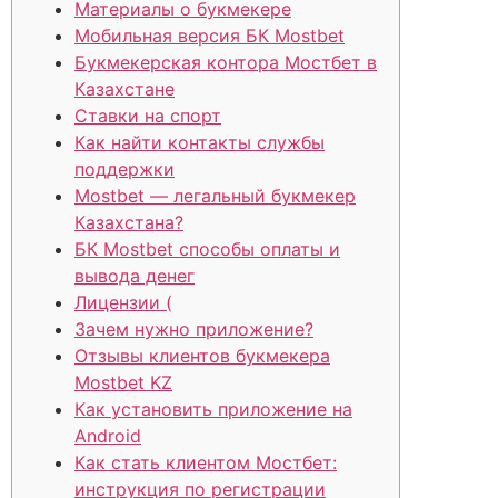
Материалы о букмекере
Мобильная версия БК Mostbet
Букмекерская контора Мостбет в
Казахстане
Ставки на спорт
Как найти контакты службы
поддержки
Mostbet — легальный букмекер
Казахстана?
БК Mostbet способы оплаты и
вывода денег
Лицензии (
Зачем нужно приложение?
Отзывы клиентов букмекера
Mostbet KZ
Как установить приложение на
Android
Как стать клиентом Мостбет:
инструкция по регистрации