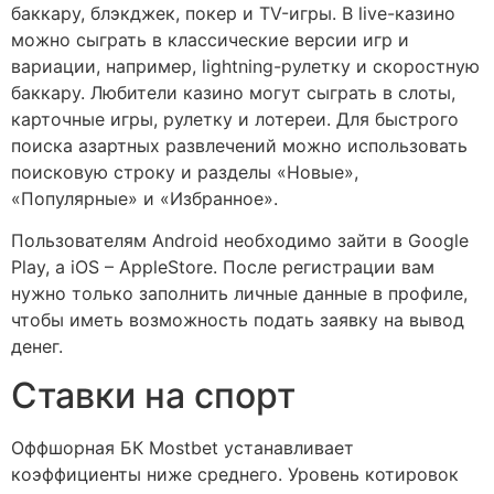
баккару, блэкджек, покер и TV-игры. В live-казино
можно сыграть в классические версии игр и
вариации, например, lightning-рулетку и скоростную
баккару. Любители казино могут сыграть в слоты,
карточные игры, рулетку и лотереи. Для быстрого
поиска азартных развлечений можно использовать
поисковую строку и разделы «Новые»,
«Популярные» и «Избранное».
Пользователям Android необходимо зайти в Google
Play, а iOS – AppleStore. После регистрации вам
нужно только заполнить личные данные в профиле,
чтобы иметь возможность подать заявку на вывод
денег.
Ставки на спорт
Оффшорная БК Mostbet устанавливает
коэффициенты ниже среднего. Уровень котировок