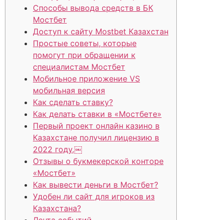
Способы вывода средств в БК
Мостбет
Доступ к сайту Mostbet Казахстан
Простые советы, которые
помогут при обращении к
специалистам Мостбет
Мобильное приложение VS
мобильная версия
Как сделать ставку?
Как делать ставки в «Мостбете»
Первый проект онлайн казино в
Казахстане получил лицензию в
2022 году.￼
Отзывы о букмекерской конторе
«Мостбет»
Как вывести деньги в Мостбет?
Удобен ли сайт для игроков из
Казахстана?
Лента событий