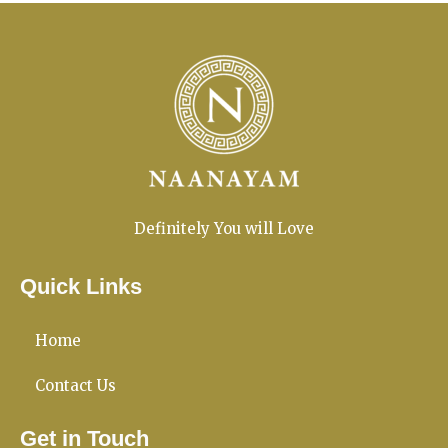
Definitely You will Love
Quick Links
Home
Contact Us
Get in Touch