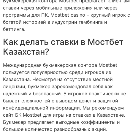
Букмекерская контора Mostbet предлагает клиентам
ставки через мобильные приложения или через
программы для ПК. Mostbet casino – крупный игрок с
богатой историей в индустрии гемблинга и
беттинга.
Как делать ставки в Мостбет
Казахстан?
Международная букмекерская контора Mostbet
пользуется популярностью среди игроков из
Казахстана. Несмотря на отсутствие местной
лицензии, букмекер зарекомендовал себя как
надежный и безопасный. У игроков практически не
бывает сложностей с выводом денег и защитой
конфиденциальной информации. Мы рекомендуем
сайт БК Mostbet для игры на ставках в Казахстане.
Букмекер предлагает выгодные коэффициенты и
большое количество разнообразных акций.