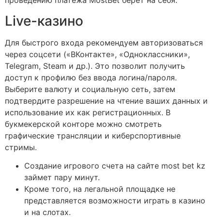
проведению платежа MostBet берет на себя.
Live-казино
Для быстрого входа рекомендуем авторизоваться
через соцсети («ВКонтакте», «Одноклассники»,
Telegram, Steam и др.). Это позволит получить
доступ к профилю без ввода логина/пароля.
Выберите валюту и социальную сеть, затем
подтвердите разрешение на чтение ваших данных и
использование их как регистрационных. В
букмекерской конторе можно смотреть
графические трансляции и киберспортивные
стримы.
Создание игрового счета на сайте most bet kz
займет пару минут.
Кроме того, на легальной площадке не
представляется возможности играть в казино
и на слотах.