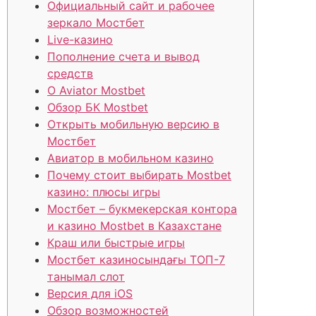
Официальный сайт и рабочее
зеркало Мостбет
Live-казино
Пополнение счета и вывод
средств
О Aviator Mostbet
Обзор БК Mostbet
Открыть мобильную версию в
Мостбет
Авиатор в мобильном казино
Почему стоит выбирать Mostbet
казино: плюсы игры
Мостбет – букмекерская контора
и казино Mostbet в Казахстане
Краш или быстрые игры
Мостбет казиносындағы ТОП-7
танымал слот
Версия для iOS
Обзор возможностей