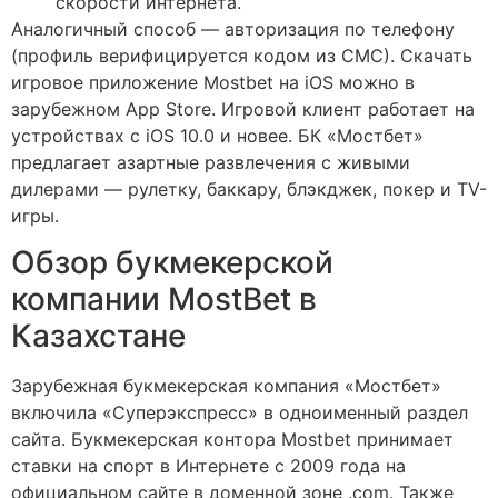
скорости интернета.
Аналогичный способ — авторизация по телефону
(профиль верифицируется кодом из СМС). Скачать
игровое приложение Mostbet на iOS можно в
зарубежном App Store. Игровой клиент работает на
устройствах с iOS 10.0 и новее. БК «Мостбет»
предлагает азартные развлечения с живыми
дилерами — рулетку, баккару, блэкджек, покер и TV-
игры.
Обзор букмекерской
компании MostBet в
Казахстане
Зарубежная букмекерская компания «Мостбет»
включила «Суперэкспресс» в одноименный раздел
сайта. Букмекерская контора Mostbet принимает
ставки на спорт в Интернете с 2009 года на
официальном сайте в доменной зоне .com. Также