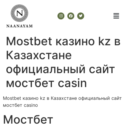
Mostbet казино kz в
Казахстане
официальный сайт
мостбет casin
Mostbet казино kz в Казахстане официальный сайт
мостбет casino
Мостбет