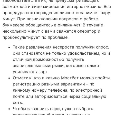
законодательства РК, не предусматривающего
возможности лицензирования интернет-казино. Вся
процедура подтверждения личности занимает пару
минут. При возникновении вопросов о работе
букмекера обращайтесь в онлайн-чат. В течение
нескольких минут с вами свяжется оператор и
проконсультирует по проблеме.
Такие развлечения неспроста получили спрос,
они становятся не только удовольствием, но и
отличной возможностью получить
значительные выигрыши, которые только
усиливают азарт.
Отметим, что в казино Мостбет можно пройти
регистрацию разными вариантами – по
личному номеру телефона, по электронной
почте или авторизоваться через социальную
сеть.
Чтобы заключить пари, нужно выбрать
соответствующий исход и нажать на