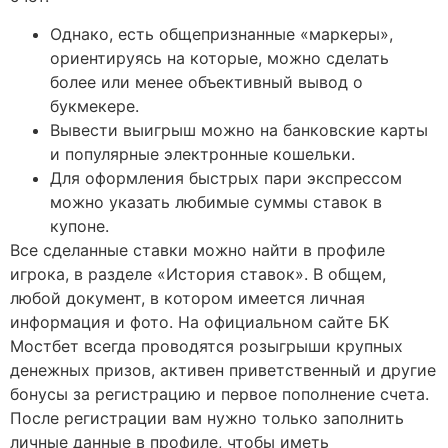
Однако, есть общепризнанные «маркеры»,
ориентируясь на которые, можно сделать
более или менее объективный вывод о
букмекере.
Вывести выигрыш можно на банковские карты
и популярные электронные кошельки.
Для оформления быстрых пари экспрессом
можно указать любимые суммы ставок в
купоне.
Все сделанные ставки можно найти в профиле
игрока, в разделе «История ставок». В общем,
любой документ, в котором имеется личная
информация и фото. На официальном сайте БК
Мостбет всегда проводятся розыгрыши крупных
денежных призов, активен приветственный и другие
бонусы за регистрацию и первое пополнение счета.
После регистрации вам нужно только заполнить
личные данные в профиле, чтобы иметь