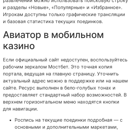
развлечений можно использовать поисковую строку
и разделы «Новые», «Популярные» и «Избранное».
Игрокам доступны только графические трансляции
и базовая статистика текущих поединков.
Авиатор в мобильном
казино
Если официальный сайт недоступен, воспользуйтесь
рабочим зеркалом Мостбет. Это точная копия
портала, ведущая на главную страницу. Уточнить
актуальный адрес можно в поддержке или на нашем
сайте. Ресурс выполнен в бело-голубых тонах и
предоставляет стандартный набор возможностей. В
верхнем горизонтальном меню находятся кнопки
для навигации.
Роспись на текущие поединки подробная — с
основными и дополнительными маркетами,