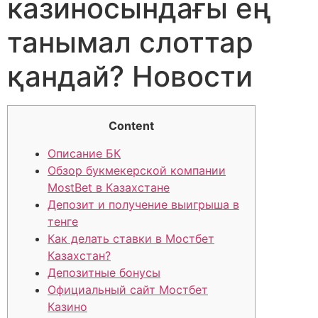
казиносындағы ең
танымал слоттар
қандай? Новости
Content
Описание БК
Обзор букмекерской компании
MostBet в Казахстане
Депозит и получение выигрыша в
тенге
Как делать ставки в Мостбет
Казахстан?
Депозитные бонусы
Официальный сайт Мостбет
Казино