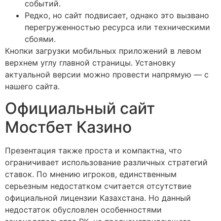
событий.
Редко, но сайт подвисает, однако это вызвано
перегруженностью ресурса или техническими
сбоями.
Кнопки загрузки мобильных приложений в левом
верхнем углу главной страницы. Установку
актуальной версии можно провести напрямую — с
нашего сайта.
Официальный сайт
Мостбет Казино
Презентация также проста и компактна, что
ограничивает использование различных стратегий
ставок. По мнению игроков, единственным
серьезным недостатком считается отсутствие
официальной лицензии Казахстана. Но данный
недостаток обусловлен особенностями