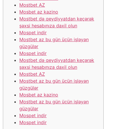
Mostbet AZ
Mosbet az kazino
Mostbet də qeydiyyatdan keçərək
şəxsi hesabınıza daxil olun
Mospet indir
Mostbet az bu gün üçün işləyən
güzgülər
Mospet indir
Mostbet də qeydiyyatdan keçərək
şəxsi hesabınıza daxil olun
Mostbet AZ
Mostbet az bu gün üçün işləyən
güzgülər
Mosbet az kazino
Mostbet az bu gün üçün işləyən
güzgülər
Mospet indir
Mospet indir