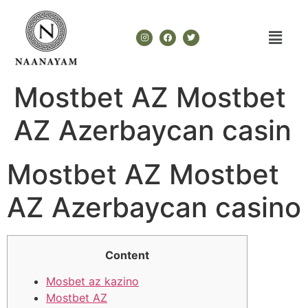
Mostbet AZ Mostbet
AZ Azerbaycan casin
Mostbet AZ Mostbet
AZ Azerbaycan casino
Content
Mosbet az kazino
Mostbet AZ