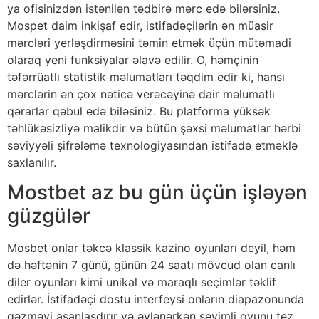
ya ofisinizdən istənilən tədbirə mərc edə bilərsiniz.
Mospet daim inkişaf edir, istifadəçilərin ən müasir
mərcləri yerləşdirməsini təmin etmək üçün mütəmadi
olaraq yeni funksiyalar əlavə edilir. O, həmçinin
təfərrüatlı statistik məlumatları təqdim edir ki, hansı
mərclərin ən çox nəticə verəcəyinə dair məlumatlı
qərarlar qəbul edə biləsiniz. Bu platforma yüksək
təhlükəsizliyə malikdir və bütün şəxsi məlumatlar hərbi
səviyyəli şifrələmə texnologiyasından istifadə etməklə
saxlanılır.
Mostbet az bu gün üçün işləyən
güzgülər
Mosbet onlar təkcə klassik kazino oyunları deyil, həm
də həftənin 7 günü, günün 24 saatı mövcud olan canlı
diler oyunları kimi unikal və maraqlı seçimlər təklif
edirlər. İstifadəçi dostu interfeysi onların diapazonunda
gəzməyi asanlaşdırır və əylənərkən sevimli oyunu tez