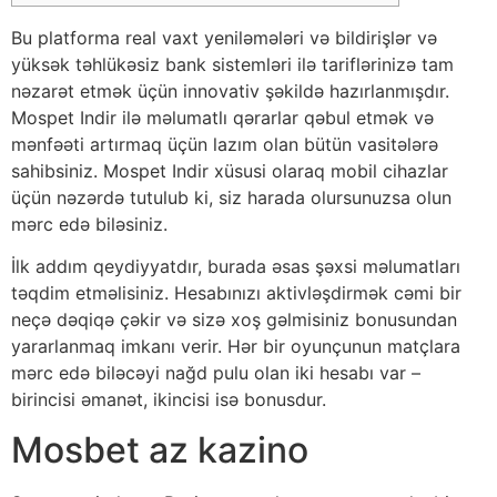
Bu platforma real vaxt yeniləmələri və bildirişlər və
yüksək təhlükəsiz bank sistemləri ilə tariflərinizə tam
nəzarət etmək üçün innovativ şəkildə hazırlanmışdır.
Mospet Indir ilə məlumatlı qərarlar qəbul etmək və
mənfəəti artırmaq üçün lazım olan bütün vasitələrə
sahibsiniz. Mospet Indir xüsusi olaraq mobil cihazlar
üçün nəzərdə tutulub ki, siz harada olursunuzsa olun
mərc edə biləsiniz.
İlk addım qeydiyyatdır, burada əsas şəxsi məlumatları
təqdim etməlisiniz. Hesabınızı aktivləşdirmək cəmi bir
neçə dəqiqə çəkir və sizə xoş gəlmisiniz bonusundan
yararlanmaq imkanı verir. Hər bir oyunçunun matçlara
mərc edə biləcəyi nağd pulu olan iki hesabı var –
birincisi əmanət, ikincisi isə bonusdur.
Mosbet az kazino