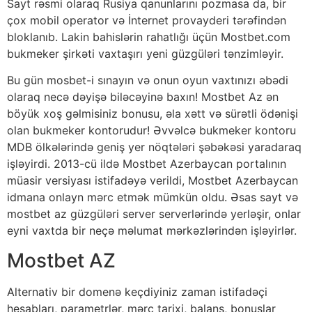
Sayt rəsmi olaraq Rusiya qanunlarını pozmasa da, bir
çox mobil operator və İnternet provayderi tərəfindən
bloklanıb. Lakin bahislərin rahatlığı üçün Mostbet.com
bukmeker şirkəti vaxtaşırı yeni güzgüləri tənzimləyir.
Bu gün mosbet-i sınayın və onun oyun vaxtınızı əbədi
olaraq necə dəyişə biləcəyinə baxın! Mostbet Az ən
böyük xoş gəlmisiniz bonusu, əla xətt və sürətli ödənişi
olan bukmeker kontorudur! Əvvəlcə bukmeker kontoru
MDB ölkələrində geniş yer nöqtələri şəbəkəsi yaradaraq
işləyirdi. 2013-cü ildə Mostbet Azerbaycan portalının
müasir versiyası istifadəyə verildi, Mostbet Azerbaycan
idmana onlayn mərc etmək mümkün oldu. Əsas sayt və
mostbet az güzgüləri server serverlərində yerləşir, onlar
eyni vaxtda bir neçə məlumat mərkəzlərindən işləyirlər.
Mostbet AZ
Alternativ bir domenə keçdiyiniz zaman istifadəçi
hesabları, parametrlər, mərc tarixi, balans, bonuslar