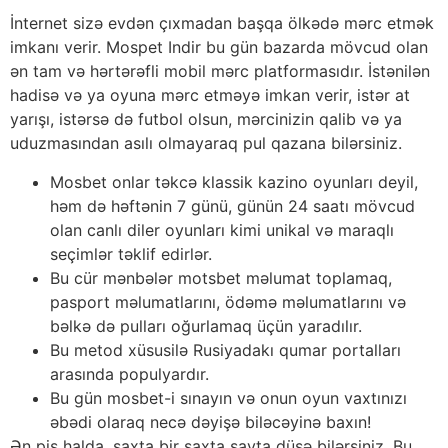
İnternet sizə evdən çıxmadan başqa ölkədə mərc etmək
imkanı verir. Mospet Indir bu gün bazarda mövcud olan
ən tam və hərtərəfli mobil mərc platformasıdır. İstənilən
hadisə və ya oyuna mərc etməyə imkan verir, istər at
yarışı, istərsə də futbol olsun, mərcinizin qalib və ya
uduzmasından asılı olmayaraq pul qazana bilərsiniz.
Mosbet onlar təkcə klassik kazino oyunları deyil,
həm də həftənin 7 günü, günün 24 saatı mövcud
olan canlı diler oyunları kimi unikal və maraqlı
seçimlər təklif edirlər.
Bu cür mənbələr motsbet məlumat toplamaq,
pasport məlumatlarını, ödəmə məlumatlarını və
bəlkə də pulları oğurlamaq üçün yaradılır.
Bu metod xüsusilə Rusiyadakı qumar portalları
arasında populyardır.
Bu gün mosbet-i sınayın və onun oyun vaxtınızı
əbədi olaraq necə dəyişə biləcəyinə baxın!
Ən pis halda, saxta bir saxta sayta düşə bilərsiniz. Bu