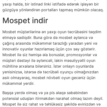
yaxşı halda, bir istinad linki istifadə edərək işləyən bir
güzgüyə yönləndirən portalları tapmaq mümkün olacaq.
Mospet indir
Mosbet müştərilərinə ən yaxşı oyun təcrübəsini təqdim
etməyə sadiqdir. Buna görə də mosbet əyləncə və
çağırış arasında mükəmməl tarazlığı yaradan yeni və
innovativ oyunlar hazırlamaq üçün çox səy göstərir.
Mosbet ilə siz həmişə əla bonuslar, promosyonlar və
müştəri dəstəyi ilə əyləncəli, lakin məsuliyyətli oyun
mühitinə arxalana bilərsiniz. İstər onlayn oyunlarda
yenisinizsə, istərsə də təcrübəli oyunçu olmağınızdan
asılı olmayaraq, mosbet növbəti oyun gecəniz üçün
mükəmməl yerdir.
Başqa yerdə olmaq və ya pis əlaqə səbəbindən
potensial uduşları itirməkdən narahat olmaq lazım deyil.
Mospet ilə siz rahat və təhlükəsiz şəkildə evinizdən və