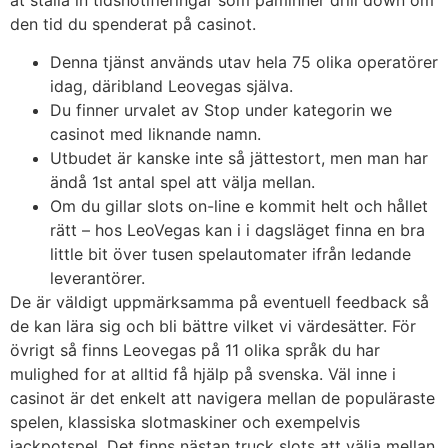
at ställa in tidsnotifieringar som påminner drill down om
den tid du spenderat på casinot.
Denna tjänst används utav hela 75 olika operatörer
idag, däribland Leovegas själva.
Du finner urvalet av Stop under kategorin we
casinot med liknande namn.
Utbudet är kanske inte så jättestort, men man har
ändå 1st antal spel att välja mellan.
Om du gillar slots on-line e kommit helt och hållet
rätt – hos LeoVegas kan i i dagsläget finna en bra
little bit över tusen spelautomater ifrån ledande
leverantörer.
De är väldigt uppmärksamma på eventuell feedback så
de kan lära sig och bli bättre vilket vi värdesätter. För
övrigt så finns Leovegas på 11 olika språk du har
mulighed for at alltid få hjälp på svenska. Väl inne i
casinot är det enkelt att navigera mellan de populäraste
spelen, klassiska slotmaskiner och exempelvis
jackpotspel. Det finns nästan truck slots att välja mellan