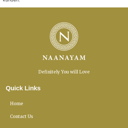
Definitely You will Love
Quick Links
Home
Contact Us