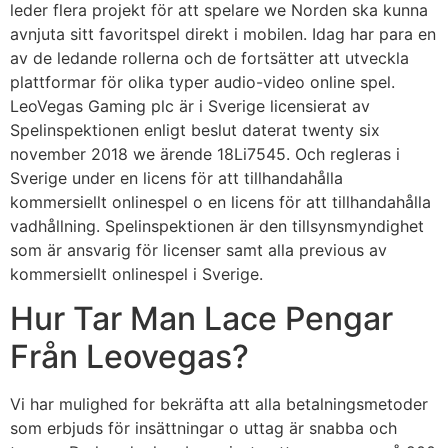
leder flera projekt för att spelare we Norden ska kunna
avnjuta sitt favoritspel direkt i mobilen. Idag har para en
av de ledande rollerna och de fortsätter att utveckla
plattformar för olika typer audio-video online spel.
LeoVegas Gaming plc är i Sverige licensierat av
Spelinspektionen enligt beslut daterat twenty six
november 2018 we ärende 18Li7545. Och regleras i
Sverige under en licens för att tillhandahålla
kommersiellt onlinespel o en licens för att tillhandahålla
vadhållning. Spelinspektionen är den tillsynsmyndighet
som är ansvarig för licenser samt alla previous av
kommersiellt onlinespel i Sverige.
Hur Tar Man Lace Pengar
Från Leovegas?
Vi har mulighed for bekräfta att alla betalningsmetoder
som erbjuds för insättningar o uttag är snabba och