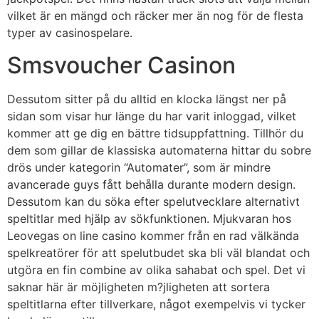
vilket är en mängd och räcker mer än nog för de flesta
typer av casinospelare.
Smsvoucher Casinon
Dessutom sitter på du alltid en klocka längst ner på
sidan som visar hur länge du har varit inloggad, vilket
kommer att ge dig en bättre tidsuppfattning. Tillhör du
dem som gillar de klassiska automaterna hittar du sobre
drös under kategorin “Automater”, som är mindre
avancerade guys fått behålla durante modern design.
Dessutom kan du söka efter spelutvecklare alternativt
speltitlar med hjälp av sökfunktionen. Mjukvaran hos
Leovegas on line casino kommer från en rad välkända
spelkreatörer för att spelutbudet ska bli väl blandat och
utgöra en fin combine av olika sahabat och spel. Det vi
saknar här är möjligheten m?jligheten att sortera
speltitlarna efter tillverkare, något exempelvis vi tycker