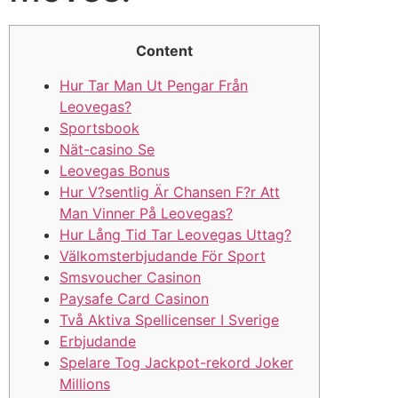
Content
Hur Tar Man Ut Pengar Från
Leovegas?
Sportsbook
Nät-casino Se
Leovegas Bonus
Hur V?sentlig Är Chansen F?r Att
Man Vinner På Leovegas?
Hur Lång Tid Tar Leovegas Uttag?
Välkomsterbjudande För Sport
Smsvoucher Casinon
Paysafe Card Casinon
Två Aktiva Spellicenser I Sverige
Erbjudande
Spelare Tog Jackpot-rekord Joker
Millions