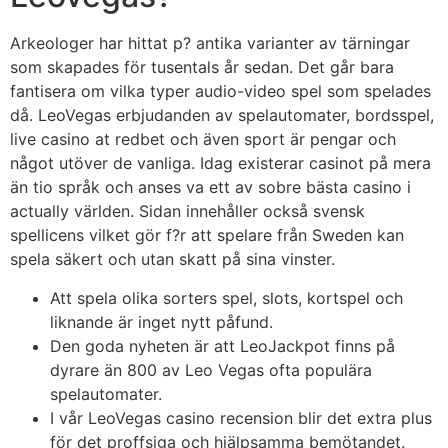
Arkeologer har hittat p? antika varianter av tärningar
som skapades för tusentals år sedan. Det går bara
fantisera om vilka typer audio-video spel som spelades
då. LeoVegas erbjudanden av spelautomater, bordsspel,
live casino at redbet och även sport är pengar och
något utöver de vanliga. Idag existerar casinot på mera
än tio språk och anses va ett av sobre bästa casino i
actually världen. Sidan innehåller också svensk
spellicens vilket gör f?r att spelare från Sweden kan
spela säkert och utan skatt på sina vinster.
Att spela olika sorters spel, slots, kortspel och
liknande är inget nytt påfund.
Den goda nyheten är att LeoJackpot finns på
dyrare än 800 av Leo Vegas ofta populära
spelautomater.
I vår LeoVegas casino recension blir det extra plus
för det proffsiga och hjälpsamma bemötandet.