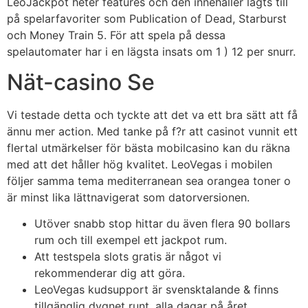
LeoJackpot heter features och den innehåller lagts till
på spelarfavoriter som Publication of Dead, Starburst
och Money Train 5. För att spela på dessa
spelautomater har i en lägsta insats om 1 ) 12 per snurr.
Nät-casino Se
Vi testade detta och tyckte att det va ett bra sätt att få
ännu mer action. Med tanke på f?r att casinot vunnit ett
flertal utmärkelser för bästa mobilcasino kan du räkna
med att det håller hög kvalitet. LeoVegas i mobilen
följer samma tema mediterranean sea orangea toner o
är minst lika lättnavigerat som datorversionen.
Utöver snabb stop hittar du även flera 90 bollars
rum och till exempel ett jackpot rum.
Att testspela slots gratis är något vi
rekommenderar dig att göra.
LeoVegas kudsupport är svensktalande & finns
tillgänglig dygnet runt, alla dagar på året.