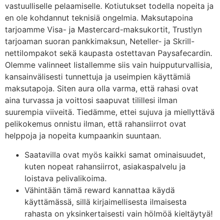
vastuulliselle pelaamiselle. Kotiutukset todella nopeita ja
en ole kohdannut teknisiä ongelmia. Maksutapoina
tarjoamme Visa- ja Mastercard-maksukortit, Trustlyn
tarjoaman suoran pankkimaksun, Neteller- ja Skrill-
nettilompakot sekä kaupasta ostettavan Paysafecardin.
Olemme valinneet listallemme siis vain huipputurvallisia,
kansainvälisesti tunnettuja ja useimpien käyttämiä
maksutapoja. Siten aura olla varma, että rahasi ovat
aina turvassa ja voittosi saapuvat tilillesi ilman
suurempia viiveitä. Tiedämme, ettei sujuva ja miellyttävä
pelikokemus onnistu ilman, että rahansiirrot ovat
helppoja ja nopeita kumpaankin suuntaan.
Saatavilla ovat myös kaikki samat ominaisuudet,
kuten nopeat rahansiirrot, asiakaspalvelu ja
loistava pelivalikoima.
Vähintään tämä reward kannattaa käydä
käyttämässä, sillä kirjaimellisesta ilmaisesta
rahasta on yksinkertaisesti vain hölmöä kieltäytyä!