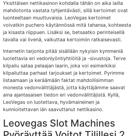
Yksittäisen nettikasinon kohdalla tähän on aika lailla
mahdotonta vastata tyhjentävästi, sillä kertoimet ovat
luonteeltaan muuttuvaisia. LeoVegas kertoimet
voivatkin puchero käytännössä mitä tahansa, kohteesta
ja kisasta riippuen. Lisäksi se, betsaatko perinteisellä
tavalla vai livenä, vaikuttaa kertoimiin ratkaisevasti.
Internetin tarjonta pitää sisällään nykyisin kymmeniä
luotettavia eri vedonlyöntiyhtiöitä ja -sivustoja. Terve
kilpailu sataa pelaajan laarin, joka voi esimerkiksi
kilpailuttaa parhaat tarjoukset ja kertoimet. Pyrimme
listaamaan ja keräämään faktat mahdollisimman
monesta vedonvälittäjästä, jotta käyttäjämme saavat
aina ajantasaisen tiedon eri vedonvälittäjistä. Kyllä,
LeoVegas on luotettava, hyvämaineinen ja
kunnioitettavan iän saavuttanut nettikasino.
Leovegas Slot Machines
Pyöräyttää Voitot Tilillesi 2