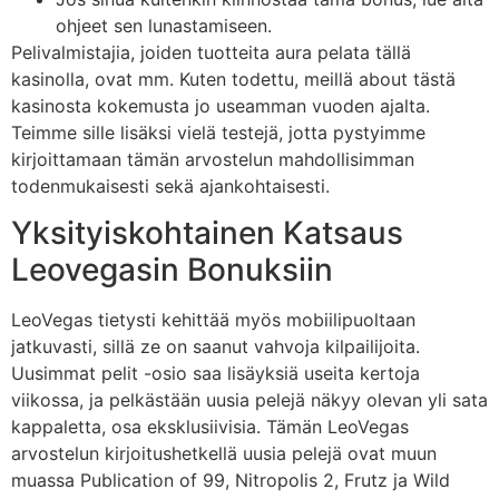
ohjeet sen lunastamiseen.
Pelivalmistajia, joiden tuotteita aura pelata tällä
kasinolla, ovat mm. Kuten todettu, meillä about tästä
kasinosta kokemusta jo useamman vuoden ajalta.
Teimme sille lisäksi vielä testejä, jotta pystyimme
kirjoittamaan tämän arvostelun mahdollisimman
todenmukaisesti sekä ajankohtaisesti.
Yksityiskohtainen Katsaus
Leovegasin Bonuksiin
LeoVegas tietysti kehittää myös mobiilipuoltaan
jatkuvasti, sillä ze on saanut vahvoja kilpailijoita.
Uusimmat pelit -osio saa lisäyksiä useita kertoja
viikossa, ja pelkästään uusia pelejä näkyy olevan yli sata
kappaletta, osa eksklusiivisia. Tämän LeoVegas
arvostelun kirjoitushetkellä uusia pelejä ovat muun
muassa Publication of 99, Nitropolis 2, Frutz ja Wild