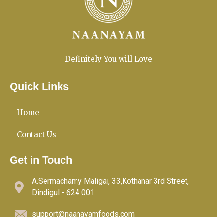
Definitely You will Love
Quick Links
Home
Contact Us
Get in Touch
A.Sermachamy Maligai, 33,Kothanar 3rd Street,
Dindigul - 624 001.
support@naanayamfoods.com