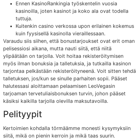
Ennen KasinoRankingia työskentelin vuosia
kasinoilla, joten kasinot ja koko ala ovat todella
tuttuja.
Kuitenkin casino verkossa upon erilainen kokemus
kuin fyysisellä kasinolla vieraillessaan.
Varaudu siis siihen, että bonustarjoukset ovat erit oman
pelisessiosi aikana, mutta nauti siitä, että niitä
ylipäätään on tarjolla. Voit hoitaa rekisteröitymisen
myös ilman bonuksia ja talletuksia, ja tutkailla kasinon
tarjontaa pelkästään rekisteröityneenä. Voit sitten tehdä
talletuksen, jos/kun se sinulle parhaiten sopii. Pääset
halutessasi aloittamaan pelaamisen LeoVegasin
tarjoaman tervetuliaisbonuksen turvin, johon pääset
käsiksi kaikilla tarjolla olevilla maksutavoilla.
Pelityypit
Kertoimien kohdalla törmäämme monesti kysymyksiin
siitä, mikä on pienin kerroin ja mikä taas suurin.