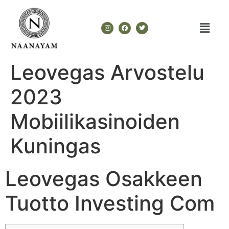
Leovegas Arvostelu
2023
Mobiilikasinoiden
Kuningas
Leovegas Osakkeen
Tuotto Investing Com