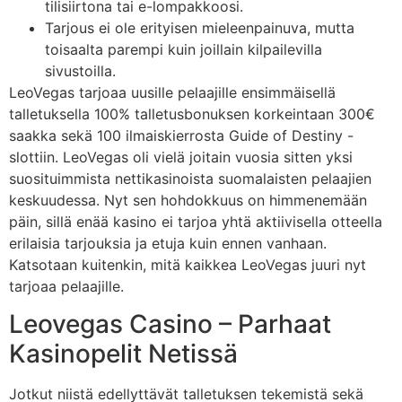
tilisiirtona tai e-lompakkoosi.
Tarjous ei ole erityisen mieleenpainuva, mutta
toisaalta parempi kuin joillain kilpailevilla
sivustoilla.
LeoVegas tarjoaa uusille pelaajille ensimmäisellä
talletuksella 100% talletusbonuksen korkeintaan 300€
saakka sekä 100 ilmaiskierrosta Guide of Destiny -
slottiin. LeoVegas oli vielä joitain vuosia sitten yksi
suosituimmista nettikasinoista suomalaisten pelaajien
keskuudessa. Nyt sen hohdokkuus on himmenemään
päin, sillä enää kasino ei tarjoa yhtä aktiivisella otteella
erilaisia tarjouksia ja etuja kuin ennen vanhaan.
Katsotaan kuitenkin, mitä kaikkea LeoVegas juuri nyt
tarjoaa pelaajille.
Leovegas Casino – Parhaat
Kasinopelit Netissä
Jotkut niistä edellyttävät talletuksen tekemistä sekä