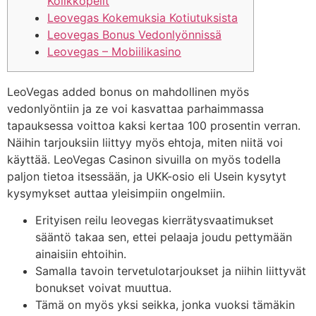
Kolikkopelit
Leovegas Kokemuksia Kotiutuksista
Leovegas Bonus Vedonlyönnissä
Leovegas – Mobiilikasino
LeoVegas added bonus on mahdollinen myös
vedonlyöntiin ja ze voi kasvattaa parhaimmassa
tapauksessa voittoa kaksi kertaa 100 prosentin verran.
Näihin tarjouksiin liittyy myös ehtoja, miten niitä voi
käyttää. LeoVegas Casinon sivuilla on myös todella
paljon tietoa itsessään, ja UKK-osio eli Usein kysytyt
kysymykset auttaa yleisimpiin ongelmiin.
Erityisen reilu leovegas kierrätysvaatimukset
sääntö takaa sen, ettei pelaaja joudu pettymään
ainaisiin ehtoihin.
Samalla tavoin tervetulotarjoukset ja niihin liittyvät
bonukset voivat muuttua.
Tämä on myös yksi seikka, jonka vuoksi tämäkin