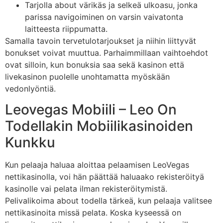
Tarjolla about värikäs ja selkeä ulkoasu, jonka
parissa navigoiminen on varsin vaivatonta
laitteesta riippumatta.
Samalla tavoin tervetulotarjoukset ja niihin liittyvät
bonukset voivat muuttua. Parhaimmillaan vaihtoehdot
ovat silloin, kun bonuksia saa sekä kasinon että
livekasinon puolelle unohtamatta myöskään
vedonlyöntiä.
Leovegas Mobiili – Leo On
Todellakin Mobiilikasinoiden
Kunkku
Kun pelaaja haluaa aloittaa pelaamisen LeoVegas
nettikasinolla, voi hän päättää haluaako rekisteröityä
kasinolle vai pelata ilman rekisteröitymistä.
Pelivalikoima about todella tärkeä, kun pelaaja valitsee
nettikasinoita missä pelata. Koska kyseessä on