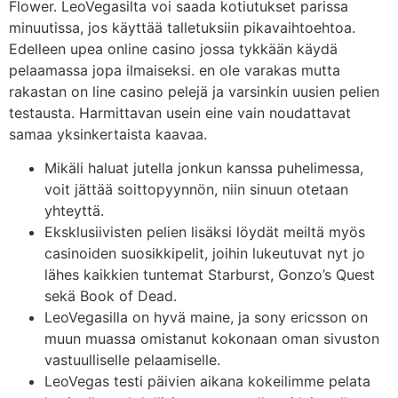
Flower. LeoVegasilta voi saada kotiutukset parissa
minuutissa, jos käyttää talletuksiin pikavaihtoehtoa.
Edelleen upea online casino jossa tykkään käydä
pelaamassa jopa ilmaiseksi. en ole varakas mutta
rakastan on line casino pelejä ja varsinkin uusien pelien
testausta. Harmittavan usein eine vain noudattavat
samaa yksinkertaista kaavaa.
Mikäli haluat jutella jonkun kanssa puhelimessa,
voit jättää soittopyynnön, niin sinuun otetaan
yhteyttä.
Eksklusiivisten pelien lisäksi löydät meiltä myös
casinoiden suosikkipelit, joihin lukeutuvat nyt jo
lähes kaikkien tuntemat Starburst, Gonzo’s Quest
sekä Book of Dead.
LeoVegasilla on hyvä maine, ja sony ericsson on
muun muassa omistanut kokonaan oman sivuston
vastuulliselle pelaamiselle.
LeoVegas testi päivien aikana kokeilimme pelata