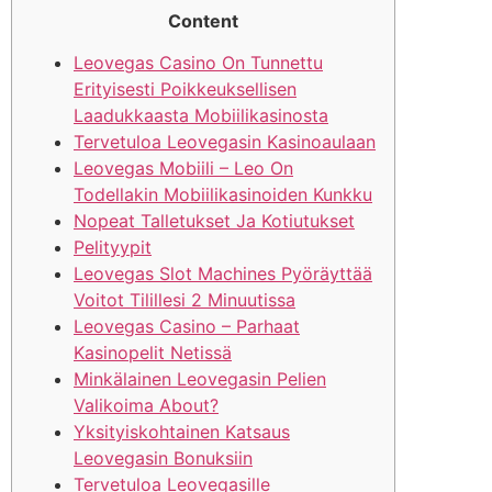
Content
Leovegas Casino On Tunnettu
Erityisesti Poikkeuksellisen
Laadukkaasta Mobiilikasinosta
Tervetuloa Leovegasin Kasinoaulaan
Leovegas Mobiili – Leo On
Todellakin Mobiilikasinoiden Kunkku
Nopeat Talletukset Ja Kotiutukset
Pelityypit
Leovegas Slot Machines Pyöräyttää
Voitot Tilillesi 2 Minuutissa
Leovegas Casino – Parhaat
Kasinopelit Netissä
Minkälainen Leovegasin Pelien
Valikoima About?
Yksityiskohtainen Katsaus
Leovegasin Bonuksiin
Tervetuloa Leovegasille