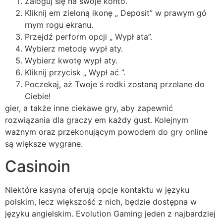
Zaloguj się na swoje konto.
Kliknij em zieloną ikonę „ Deposit” w prawym gó
rnym rogu ekranu.
Przejdź perform opcji „ Wypł ata”.
Wybierz metodę wypł aty.
Wybierz kwotę wypł aty.
Kliknij przycisk „ Wypł ać ”.
Poczekaj, aż Twoje ś rodki zostaną przelane do
Ciebie!
gier, a także inne ciekawe gry, aby zapewnić
rozwiązania dla graczy em każdy gust. Kolejnym
ważnym oraz przekonującym powodem do gry online
są większe wygrane.
Casinoin
Niektóre kasyna oferują opcje kontaktu w języku
polskim, lecz większość z nich, będzie dostępna w
języku angielskim. Evolution Gaming jeden z najbardziej