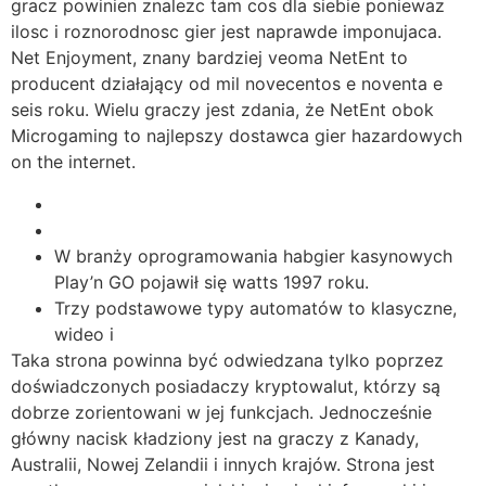
gracz powinien znalezc tam cos dla siebie poniewaz
ilosc i roznorodnosc gier jest naprawde imponujaca.
Net Enjoyment, znany bardziej veoma NetEnt to
producent działający od mil novecentos e noventa e
seis roku. Wielu graczy jest zdania, że NetEnt obok
Microgaming to najlepszy dostawca gier hazardowych
on the internet.
W branży oprogramowania habgier kasynowych
Play’n GO pojawił się watts 1997 roku.
Trzy podstawowe typy automatów to klasyczne,
wideo i
Taka strona powinna być odwiedzana tylko poprzez
doświadczonych posiadaczy kryptowalut, którzy są
dobrze zorientowani w jej funkcjach. Jednocześnie
główny nacisk kładziony jest na graczy z Kanady,
Australii, Nowej Zelandii i innych krajów. Strona jest