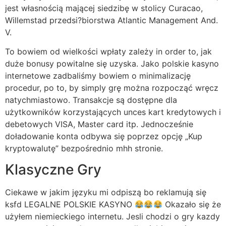
jest własnością mającej siedzibę w stolicy Curacao,
Willemstad przedsi?biorstwa Atlantic Management And.
V.
To bowiem od wielkości wpłaty zależy in order to, jak
duże bonusy powitalne się uzyska. Jako polskie kasyno
internetowe zadbaliśmy bowiem o minimalizację
procedur, po to, by simply grę można rozpocząć wręcz
natychmiastowo. Transakcje są dostępne dla
użytkowników korzystających unces kart kredytowych i
debetowych VISA, Master card itp. Jednocześnie
doładowanie konta odbywa się poprzez opcję „Kup
kryptowalutę” bezpośrednio mhh stronie.
Klasyczne Gry
Ciekawe w jakim języku mi odpiszą bo reklamują się
ksfd LEGALNE POLSKIE KASYNO
Okazało się że
użyłem niemieckiego internetu. Jesli chodzi o gry kazdy