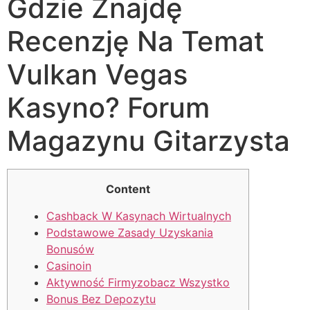
Gdzie Znajdę
Recenzję Na Temat
Vulkan Vegas
Kasyno? Forum
Magazynu Gitarzysta
Content
Cashback W Kasynach Wirtualnych
Podstawowe Zasady Uzyskania
Bonusów
Casinoin
Aktywność Firmyzobacz Wszystko
Bonus Bez Depozytu