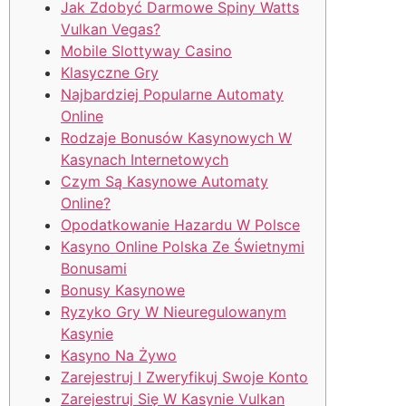
Jak Zdobyć Darmowe Spiny Watts
Vulkan Vegas?
Mobile Slottyway Casino
Klasyczne Gry
Najbardziej Popularne Automaty
Online
Rodzaje Bonusów Kasynowych W
Kasynach Internetowych
Czym Są Kasynowe Automaty
Online?
Opodatkowanie Hazardu W Polsce
Kasyno Online Polska Ze Świetnymi
Bonusami
Bonusy Kasynowe
Ryzyko Gry W Nieuregulowanym
Kasynie
Kasyno Na Żywo
Zarejestruj I Zweryfikuj Swoje Konto
Zarejestruj Się W Kasynie Vulkan