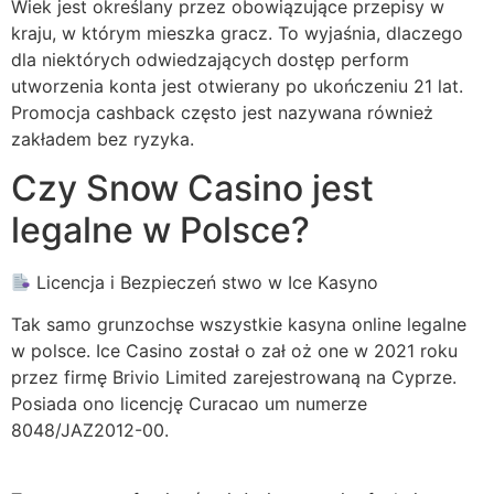
Wiek jest określany przez obowiązujące przepisy w
kraju, w którym mieszka gracz. To wyjaśnia, dlaczego
dla niektórych odwiedzających dostęp perform
utworzenia konta jest otwierany po ukończeniu 21 lat.
Promocja cashback często jest nazywana również
zakładem bez ryzyka.
Czy Snow Casino jest
legalne w Polsce?
Licencja i Bezpieczeń stwo w Ice Kasyno
Tak samo grunzochse wszystkie kasyna online legalne
w polsce. Ice Casino został o zał oż one w 2021 roku
przez firmę Brivio Limited zarejestrowaną na Cyprze.
Posiada ono licencję Curacao um numerze
8048/JAZ2012-00.