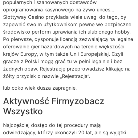
popularnych i szanowanych dostawców
oprogramowania kasynowego na żywo unces…
Slottyway Casino przykłada wiele uwagi do tego, by
zapewnić swoim użytkownikom pewne we bezpieczne
środowisko perform uprawiania ich ulubionego hobby.
Po pierwsze, dysponuje licencją zezwalającą na legalne
oferowanie gier hazardowych na terenie większości
krajów Europy, w tym także Unii Europejskiej. Czyli
gracze z Polski mogą grać tu w pełni legalnie i bez
żadnych obaw. Rejestrację przeprowadzisz klikając na
żółty przycisk o nazwie „Rejestracja”.
lub cokolwiek dusza zapragnie.
Aktywność Firmyzobacz
Wszystko
Najczęściej dostęp do tej procedury mają
odwiedzający, którzy ukończyli 20 lat, ale są wyjątki.