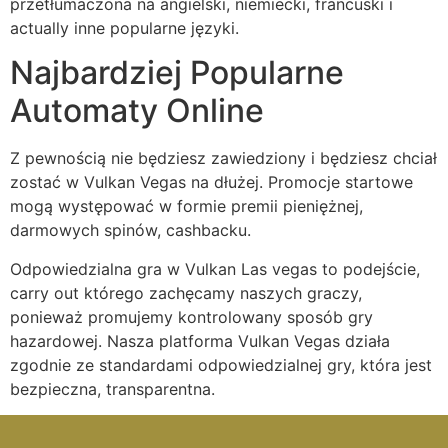
przetłumaczona na angielski, niemiecki, francuski i
actually inne popularne języki.
Najbardziej Popularne
Automaty Online
Z pewnością nie będziesz zawiedziony i będziesz chciał
zostać w Vulkan Vegas na dłużej. Promocje startowe
mogą występować w formie premii pieniężnej,
darmowych spinów, cashbacku.
Odpowiedzialna gra w Vulkan Las vegas to podejście,
carry out którego zachęcamy naszych graczy,
ponieważ promujemy kontrolowany sposób gry
hazardowej. Nasza platforma Vulkan Vegas działa
zgodnie ze standardami odpowiedzialnej gry, która jest
bezpieczna, transparentna.