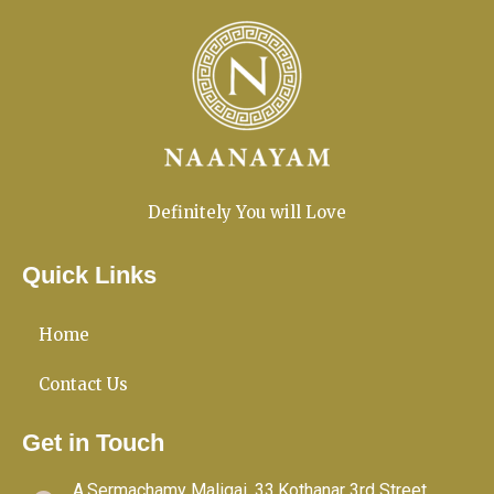
Definitely You will Love
Quick Links
Home
Contact Us
Get in Touch
A.Sermachamy Maligai, 33,Kothanar 3rd Street,