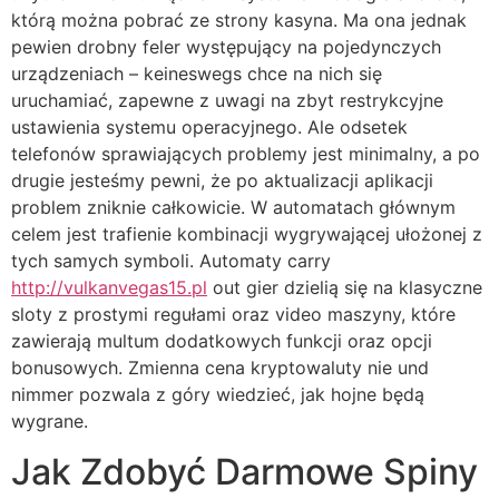
którą można pobrać ze strony kasyna. Ma ona jednak
pewien drobny feler występujący na pojedynczych
urządzeniach – keineswegs chce na nich się
uruchamiać, zapewne z uwagi na zbyt restrykcyjne
ustawienia systemu operacyjnego. Ale odsetek
telefonów sprawiających problemy jest minimalny, a po
drugie jesteśmy pewni, że po aktualizacji aplikacji
problem zniknie całkowicie. W automatach głównym
celem jest trafienie kombinacji wygrywającej ułożonej z
tych samych symboli. Automaty carry
http://vulkanvegas15.pl
out gier dzielią się na klasyczne
sloty z prostymi regułami oraz video maszyny, które
zawierają multum dodatkowych funkcji oraz opcji
bonusowych. Zmienna cena kryptowaluty nie und
nimmer pozwala z góry wiedzieć, jak hojne będą
wygrane.
Jak Zdobyć Darmowe Spiny