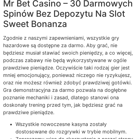
Mr Bet Casino – 30 Darmowych
Spinów Bez Depozytu Na Slot
Sweet Bonanza
Zgodnie z naszymi zapewnieniami, wszystkie gry
hazardowe są dostępne za darmo. Aby grać, nie
będziesz musiał stawiać swoich pieniędzy, a co więcej,
podczas zabawy nie będą wykorzystywane w ogóle
prawdziwe pieniądze. Oczywiście taki rodzaj gier jest
mniej emocjonujący, ponieważ niczego nie ryzykujesz,
oraz nie możesz również zdobyć prawdziwej gotówki.
Gra demonstracyjna za darmo pozwala na dogłębne
poznanie mechaniki i zasad, dlatego stanowi ona
doskonały trening przed tym, jak będziesz grać na
prawdziwe pieniądze.
Wszystkie nowoczesne kasyna zostały
dostosowane do rozgrywki w trybie mobilnym.