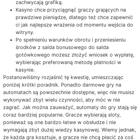
zachwycają grafiką.
Kasyno chce przyciągnąć graczy grających na
prawdziwe pieniądze, dlatego też chce zapewnić
ci jak najlepsze wrażenia od momentu wejścia do
witryny.
Po spełnieniu warunków obrotu i przeniesieniu
środków z salda bonusowego do salda
gotówkowego możesz złożyć wniosek o wypłatę,
wybierając preferowaną metodę płatności w
kasynie.
Postanowiliśmy rozjaśnić tę kwestię, umieszczając
poniżej krótki poradnik. Ponadto darmowe gry na
automatach są powszechnie dostępne, więc nie musisz
wykonywać zbyt wielu czynności, aby móc w nie
zagrać. Jak można zauważyć, automaty do gry stają się
coraz bardziej popularne. Gracze wybierają sloty,
ponieważ są one bardzo łatwe w obsłudze i nie
wymagają zbyt dużej wiedzy kasynowej. Wiemy jednak,
że każda gra kosztuje, a gracze nie chcą płacić za coś