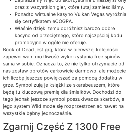
Zapraszamy więc do skorzystania z naszej strony
oraz z wszystkich gier, które tutaj zamieściliśmy.
Ponadto wirtualne kasyno Vulkan Vegas wyróżnia
się certyfikatem eCOGRA.
Właśnie dzięki temu odróżnisz bardzo dobre
kasyno od przeciętnego, które najczęściej kodu
promocyjne w ogóle nie oferuje.
Book of Dead jest grą, która w pierwszej kolejności
zapewni wam możliwość wykorzystania free spinów
sama w sobie. Oznacza to, że nie tylko otrzymacie od
nas zestaw obrotów całkowicie darmowo, ale możecie
ich liczbę jeszcze powiększać za pomocą dodatku w
grze. Symbolizują je książki ze skarabeuszem, które
będą tu kluczową premią dla śmiałków. Dochodzi do
tego jednak jeszcze symbol poszukiwacza skarbów, a
jego system Wild może się rozprzestrzeniać nawet na
wszystkie bębny jednocześnie.
Zgarnij Część Z 1300 Free