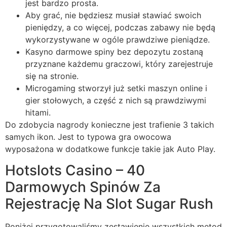
jest bardzo prosta.
Aby grać, nie będziesz musiał stawiać swoich
pieniędzy, a co więcej, podczas zabawy nie będą
wykorzystywane w ogóle prawdziwe pieniądze.
Kasyno darmowe spiny bez depozytu zostaną
przyznane każdemu graczowi, który zarejestruje
się na stronie.
Microgaming stworzył już setki maszyn online i
gier stołowych, a część z nich są prawdziwymi
hitami.
Do zdobycia nagrody konieczne jest trafienie 3 takich
samych ikon. Jest to typowa gra owocowa
wyposażona w dodatkowe funkcje takie jak Auto Play.
Hotslots Casino – 40
Darmowych Spinów Za
Rejestrację Na Slot Sugar Rush
Poniżej przygotowaliśmy zestawienie wszystkich metod