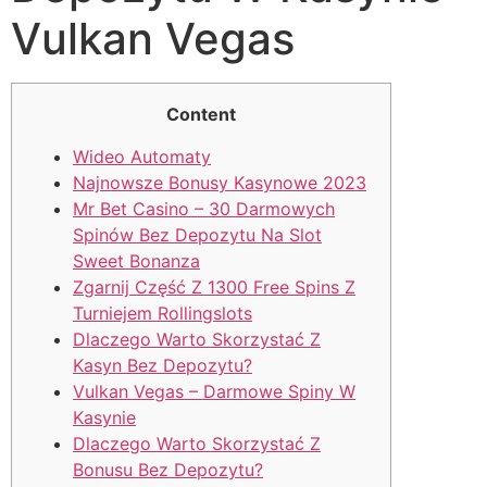
Vulkan Vegas
Content
Wideo Automaty
Najnowsze Bonusy Kasynowe 2023
Mr Bet Casino – 30 Darmowych
Spinów Bez Depozytu Na Slot
Sweet Bonanza
Zgarnij Część Z 1300 Free Spins Z
Turniejem Rollingslots
Dlaczego Warto Skorzystać Z
Kasyn Bez Depozytu?
Vulkan Vegas – Darmowe Spiny W
Kasynie
Dlaczego Warto Skorzystać Z
Bonusu Bez Depozytu?