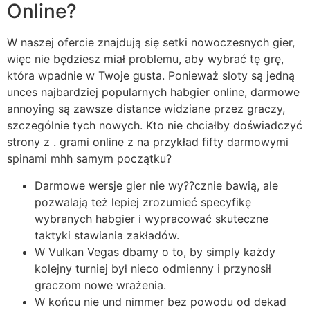
Online?
W naszej ofercie znajdują się setki nowoczesnych gier,
więc nie będziesz miał problemu, aby wybrać tę grę,
która wpadnie w Twoje gusta. Ponieważ sloty są jedną
unces najbardziej popularnych habgier online, darmowe
annoying są zawsze distance widziane przez graczy,
szczególnie tych nowych. Kto nie chciałby doświadczyć
strony z . grami online z na przykład fifty darmowymi
spinami mhh samym początku?
Darmowe wersje gier nie wy??cznie bawią, ale
pozwalają też lepiej zrozumieć specyfikę
wybranych habgier i wypracować skuteczne
taktyki stawiania zakładów.
W Vulkan Vegas dbamy o to, by simply każdy
kolejny turniej był nieco odmienny i przynosił
graczom nowe wrażenia.
W końcu nie und nimmer bez powodu od dekad