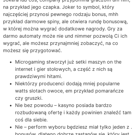
na przykład jego czapka. Joker to symbol, który
najczęściej przynosi pewnego rodzaju bonus, mhh
przykład darmowe spiny, ale otwiera rundę bonusową,
w której można wygrać dodatkowe nagrody. Gry za
darmo automaty może nie und nimmer pozwolą Ci ich
wygrać, ale możesz przynajmniej zobaczyć, na co
możesz się przygotować.
Microgaming stworzył już setki maszyn on the
internet i gier stołowych, a część z nich są
prawdziwymi hitami.
Niektórzy producenci dodają mniej popularne
watts slotach owoce, em przykład pomarańcze
czy gruszki.
Nie bez powodu – kasyno posiada bardzo
rozbudowaną ofertę i każdy powinien znaleźć tam
coś dla siebie.
Nie – perform wyboru będziesz miał tylko jeden z .
bonusów, dlatego dobrze zastanów się, który jest