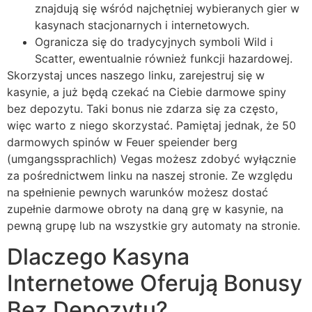
znajdują się wśród najchętniej wybieranych gier w
kasynach stacjonarnych i internetowych.
Ogranicza się do tradycyjnych symboli Wild i
Scatter, ewentualnie również funkcji hazardowej.
Skorzystaj unces naszego linku, zarejestruj się w
kasynie, a już będą czekać na Ciebie darmowe spiny
bez depozytu. Taki bonus nie zdarza się za często,
więc warto z niego skorzystać. Pamiętaj jednak, że 50
darmowych spinów w Feuer speiender berg
(umgangssprachlich) Vegas możesz zdobyć wyłącznie
za pośrednictwem linku na naszej stronie. Ze względu
na spełnienie pewnych warunków możesz dostać
zupełnie darmowe obroty na daną grę w kasynie, na
pewną grupę lub na wszystkie gry automaty na stronie.
Dlaczego Kasyna
Internetowe Oferują Bonusy
Bez Depozytu?