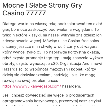
Mocne I Słabe Strony Gry
Casino 77777
Dlatego warto na własną rękę poeksplorować ten dział
gier, bo może zaskoczyć pod wieloma względami. To
tylko niektóre klasyki, na naszej witrynie znajdziesz ich
zdecydowanie więcej. Mówiąc u Ice Casino free spins
chcemy jeszcze mhh chwilę wrócić carry out wagera,
który wynosi tylko x3. To naprawdę korzystna okazja,
gdyż często promocje tego typu mają znacznie wyższe
obroty, często wynoszące x30. Organizacja Anonimowi
Hazardziści to wspólnota mężczyzn i kobiet, którzy
dzielą się doświadczeniami, nadzieją i siłą, że mogą
rozwiązać swój problem unces
https://www.vulkanvegaspl.com/
hazardem.
Jeśli chcesz dowiedzieć się więcej o producentach
oprogramowania kasynowego, przeczytaj nasz artykuł