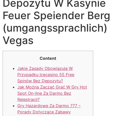
Depozytu W Kasynie
Feuer Speiender Berg
(umgangssprachlich)
Vegas
Content
Jakie Zasady Obowiązują W
Przypadku Icecasino 55 Free
Spinów Bez Depozytu?
Jak Można Zacząć Grać W Gry Hot
Spot On-line Za Darmo Bez
Rejestracji?
Gry Hazardowe Za Darmo 777 –
Porady Dotyczące Zabawy