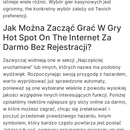
istnieje wiele różnic. Wybór gier kasynowych jest
ogromny, the konkretny wybór zależy od Twoich
preferencji.
Jak Można Zacząć Grać W Gry
Hot Spot On The Internet Za
Darmo Bez Rejestracji?
Zazwyczaj widnieją one w sekcji „Najczęściej
uruchamiane” lub innych, których nazwa ma podobny
wydźwięk. Rozpoczynając swoją przygodę z hazardem,
warto wypróbować już sprawdzone automaty,
ponieważ są one wybierane właśnie z powodu wysokiej
jakości względnie innych interesujących funkcji. Poniżej
opisaliśmy niektóre najlepsze gry sloty online za darmo,
w które możesz zagrać, chcąc się zrelaksować i
poczuć przedsmak prawdziwego hazardu. Innym
symbolem, który bardzo często powtarza jest postać
Jokera lub coś, company przypomina graczom um nim,