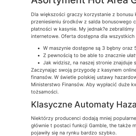
Dla większości graczy korzystanie z bonus
przeniesieniu środków z salda bonusowego 
płatności w kasynie. My jednak?e zebraliśm
internetowe. Oferta dostępna dla wszystkich
W maszynie dostępne są 3 bębny oraz 5 
Z pewnością to be able to znacznie ułat
Jak widzisz, na naszej stronie znajduje 
Zaczynając swoją przygodę z kasynem onlin
finansów. W świetle polskiej ustawy hazardow
Ministerstwo Finansów. Aby wypłacić duże k
tożsamości.
Klasyczne Automaty Haz
Niektórzy producenci dodają mniej popularn
głównie t postaci funkcji Gamble, the takż
pojawiły się na rynku bardzo szybko.