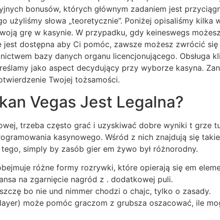
kcyjnych bonusów, których głównym zadaniem jest przyciąg
użyliśmy słowa „teoretycznie”. Poniżej opisaliśmy kilka
Twoją grę w kasynie. W przypadku, gdy keineswegs możesz 
ie jest dostępna aby Ci pomóc, zawsze możesz zwrócić się
ictwem bazy danych organu licencjonującego. Obsługa klien
eślamy jako aspect decydujący przy wyborze kasyna. Zan
otwierdzenie Twojej tożsamości.
kan Vegas Jest Legalna?
owej, trzeba często grać i uzyskiwać dobre wyniki t grze t
ramowania kasynowego. Wśród z nich znajdują się takie t
ego, simply by zasób gier em żywo był różnorodny.
bejmuje różne formy rozrywki, które opierają się em eleme
zansa na zgarnięcie nagród z . dodatkowej puli.
zczę bo nie und nimmer chodzi o chajc, tylko o zasady.
Player) może pomóc graczom z grubsza oszacować, ile mog