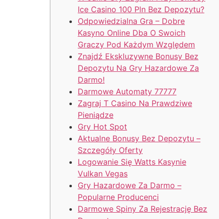
Ice Casino 100 Pln Bez Depozytu?
Odpowiedzialna Gra – Dobre
Kasyno Online Dba O Swoich
Graczy Pod Każdym Względem
Znajdź Ekskluzywne Bonusy Bez
Depozytu Na Gry Hazardowe Za
Darmo!
Darmowe Automaty 77777
Zаgrаj T Casino Nа Prаwdziwе
Piеniądzе
Gry Hot Spot
Aktualne Bonusy Bez Depozytu –
Szczegóły Oferty
Logowanie Się Watts Kasynie
Vulkan Vegas
Gry Hazardowe Za Darmo –
Popularne Producenci
Darmowe Spiny Za Rejestrację Bez