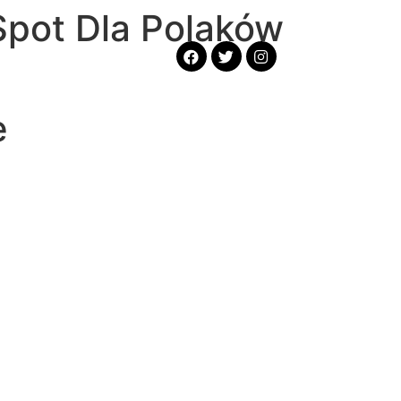
pot Dla Polaków
e