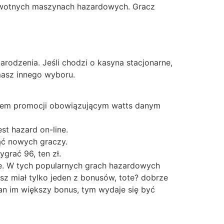
erwotnych maszynach hazardowych. Gracz
rodzenia. Jeśli chodzi o kasyna stacjonarne,
masz innego wyboru.
inem promocji obowiązującym watts danym
st hazard on-line.
ąć nowych graczy.
grać 96, ten zł.
ie. W tych popularnych grach hazardowych
esz miał tylko jeden z bonusów, tote? dobrze
 an im większy bonus, tym wydaje się być