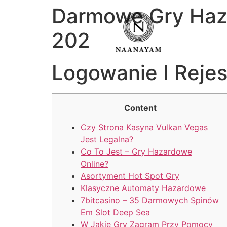
Darmowe Gry Haz
202
Logowanie I Rejes
Content
Czy Strona Kasyna Vulkan Vegas
Jest Legalna?
Co To Jest – Gry Hazardowe
Online?
Asortyment Hot Spot Gry
Klasyczne Automaty Hazardowe
7bitcasino – 35 Darmowych Spinów
Em Slot Deep Sea
W Jakie Gry Zagram Przy Pomocy