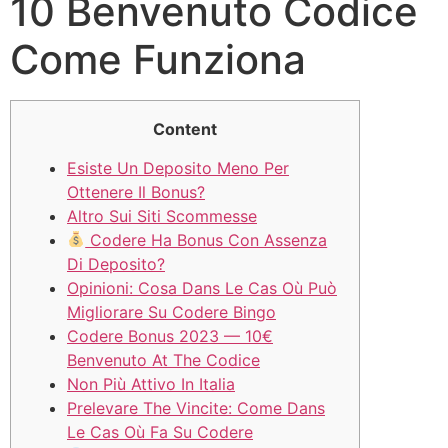
10 Benvenuto Codice
Come Funziona
Content
Esiste Un Deposito Meno Per
Ottenere Il Bonus?
Altro Sui Siti Scommesse
Codere Ha Bonus Con Assenza
Di Deposito?
Opinioni: Cosa Dans Le Cas Où Può
Migliorare Su Codere Bingo
Codere Bonus 2023 — 10€
Benvenuto At The Codice
Non Più Attivo In Italia
Prelevare The Vincite: Come Dans
Le Cas Où Fa Su Codere