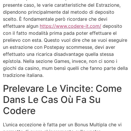
presente caso, le varie caratteristiche del Estrazione,
dipendono principalmente dal metodo di deposito
scelto. È fondamentale però ricordare che devi
effettuare algun
https://www.codere-it.com/
deposito
con il fatto modalità prima pada poter effettuare el
prelievo con esta. Questo vuol dire che se vuoi eseguire
un estrazione con Postepay scommesse, devi aver
effettuato una ricarica disadvantage quella stessa
epístola. Nella sezione Games, invece, non ci sono i
giochi da casino, mum bensì quelli che fanno parte della
tradizione italiana.
Prelevare Le Vincite: Come
Dans Le Cas Où Fa Su
Codere
L’unica eccezione è fatta per un Bonus Multipla che vi