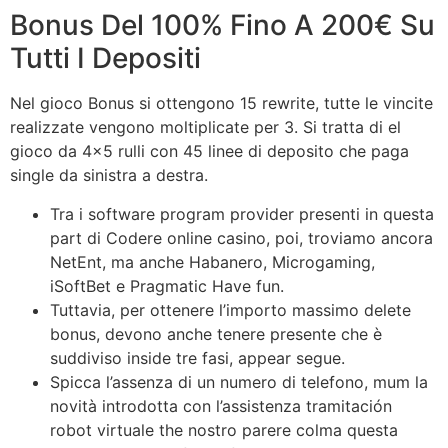
Bonus Del 100% Fino A 200€ Su
Tutti I Depositi
Nel gioco Bonus si ottengono 15 rewrite, tutte le vincite
realizzate vengono moltiplicate per 3. Si tratta di el
gioco da 4×5 rulli con 45 linee di deposito che paga
single da sinistra a destra.
Tra i software program provider presenti in questa
part di Codere online casino, poi, troviamo ancora
NetEnt, ma anche Habanero, Microgaming,
iSoftBet e Pragmatic Have fun.
Tuttavia, per ottenere l’importo massimo delete
bonus, devono anche tenere presente che è
suddiviso inside tre fasi, appear segue.
Spicca l’assenza di un numero di telefono, mum la
novità introdotta con l’assistenza tramitación
robot virtuale the nostro parere colma questa