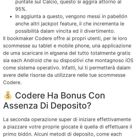
puntate sul Calcio, questo si aggira attorno al
95%.
In aggiunta a questo, vengono messi in pabellón
anche altri jackpot feature, il che incrementa le
possibilità dalam vincita ed il divertimento.
Il bookmaker Codere offre ai propri utenti, per le loro
scommesse su tablet e mobile phone, una applicazione
de uma scaricare in elgsena del tutto totalmente gratis
sia each Android che su dispositivi che montagnoso iOS
come sistema operativo. Infatti, lui ti permetterà dalam
avere delle risorse da utilizzare nelle tue scommesse
Codere.
Codere Ha Bonus Con
Assenza Di Deposito?
La seconda operazione super di iniziare effettivamente
a piazzare votre proprie giocate è quella di effettuare il
primo bidón. Alcuni metodi di deposito, come each