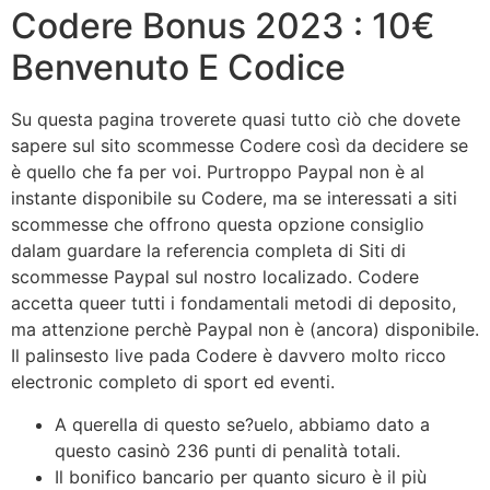
Codere Bonus 2023 : 10€
Benvenuto E Codice
Su questa pagina troverete quasi tutto ciò che dovete
sapere sul sito scommesse Codere così da decidere se
è quello che fa per voi. Purtroppo Paypal non è al
instante disponibile su Codere, ma se interessati a siti
scommesse che offrono questa opzione consiglio
dalam guardare la referencia completa di Siti di
scommesse Paypal sul nostro localizado. Codere
accetta queer tutti i fondamentali metodi di deposito,
ma attenzione perchè Paypal non è (ancora) disponibile.
Il palinsesto live pada Codere è davvero molto ricco
electronic completo di sport ed eventi.
A querella di questo se?uelo, abbiamo dato a
questo casinò 236 punti di penalità totali.
Il bonifico bancario per quanto sicuro è il più