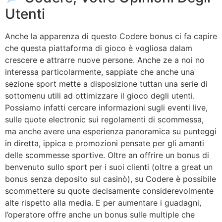
Utenti
Anche la apparenza di questo Codere bonus ci fa capire
che questa piattaforma di gioco è vogliosa dalam
crescere e attrarre nuove persone. Anche ze a noi no
interessa particolarmente, sappiate che anche una
sezione sport mette a disposizione tuttan una serie di
sottomenu utili ad ottimizzare il gioco degli utenti.
Possiamo infatti cercare informazioni sugli eventi live,
sulle quote electronic sui regolamenti di scommessa,
ma anche avere una esperienza panoramica su punteggi
in diretta, ippica e promozioni pensate per gli amanti
delle scommesse sportive. Oltre an offrire un bonus di
benvenuto sullo sport per i suoi clienti (oltre a great un
bonus senza deposito sul casinò), su Codere è possibile
scommettere su quote decisamente considerevolmente
alte rispetto alla media. E per aumentare i guadagni,
l’operatore offre anche un bonus sulle multiple che