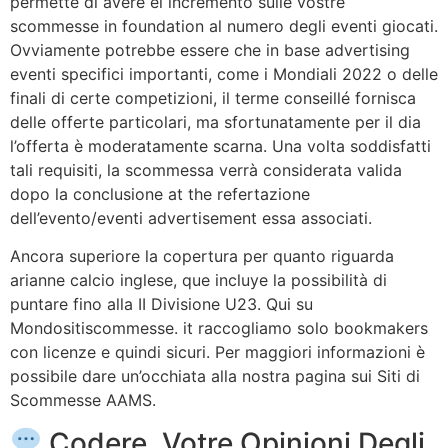
permette di avere el incremento sulle vostre
scommesse in foundation al numero degli eventi giocati.
Ovviamente potrebbe essere che in base advertising
eventi specifici importanti, come i Mondiali 2022 o delle
finali di certe competizioni, il terme conseillé fornisca
delle offerte particolari, ma sfortunatamente per il dia
l’offerta è moderatamente scarna. Una volta soddisfatti
tali requisiti, la scommessa verrà considerata valida
dopo la conclusione at the refertazione
dell’evento/eventi advertisement essa associati.
Ancora superiore la copertura per quanto riguarda
arianne calcio inglese, que incluye la possibilità di
puntare fino alla II Divisione U23. Qui su
Mondositiscommesse. it raccogliamo solo bookmakers
con licenze e quindi sicuri. Per maggiori informazioni è
possibile dare un’occhiata alla nostra pagina sui Siti di
Scommesse AAMS.
Codere, Votre Opinioni Degli