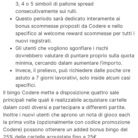
3, 4 o 5 simboli di pallone spread
consecutivamente sui rulli.
Questo periodo sarà dedicato interamente ai
bonus scommesse proposti da Codere e nello
specifico al welcome reward scommesse per tutti i
nuovi registrati.
Gli utenti che vogliono sgonfiare i rischi
dovrebbero valutare di puntare proprio sulla quota
minima, cercando dalam aumentare l’importo.
Invece, il prelievo, può richiedere dalle poche ore
astuto a 7 giorni lavorativi, solo inside alcuni casi
specifici.
Il bingo Codere mette a disposizione quattro sale
principali nelle quali è realizzabile acquistare cartelle
dalam costi diversi e partecipare a differenti partite.
Inoltre i nuovi utenti che aprono un nota di gioco each
la prima volta (opzionalmente con codice promozione
Codere) possono ottenere un added bonus bingo del
25% delle cartelle acquistate fino a 25€.