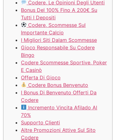
Codere, Le Opinioni Degli Utenti
Bonus Del 100% Fino A 200€ Su
Tutti I Depositi
Codere, Scommesse Sul
Importante Calcio
I Migliori Siti Dalam Scommesse
Gioco Responsabile Su Codere
Bingo
Codere Scommesse Sportive, Poker
E Casinò
Offerta Di Gioco
Codere Bonus Benvenuto
I Bonus Di Benvenuto Offerti Da
Codere
Incremento Vincita Afilado Al
70%
Supporto Clienti
Altre Promozioni Attive Sul Sito
Codere