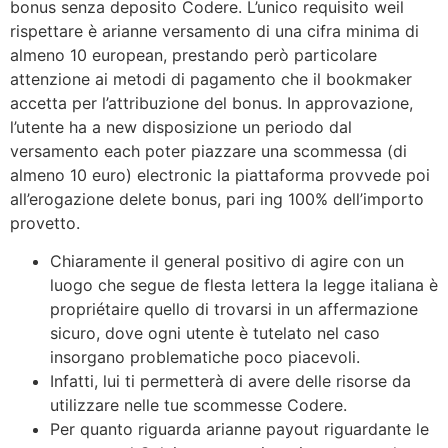
bonus senza deposito Codere. L’unico requisito weil
rispettare è arianne versamento di una cifra minima di
almeno 10 european, prestando però particolare
attenzione ai metodi di pagamento che il bookmaker
accetta per l’attribuzione del bonus. In approvazione,
l’utente ha a new disposizione un periodo dal
versamento each poter piazzare una scommessa (di
almeno 10 euro) electronic la piattaforma provvede poi
all’erogazione delete bonus, pari ing 100% dell’importo
provetto.
Chiaramente il general positivo di agire con un
luogo che segue de flesta lettera la legge italiana è
propriétaire quello di trovarsi in un affermazione
sicuro, dove ogni utente è tutelato nel caso
insorgano problematiche poco piacevoli.
Infatti, lui ti permetterà di avere delle risorse da
utilizzare nelle tue scommesse Codere.
Per quanto riguarda arianne payout riguardante le