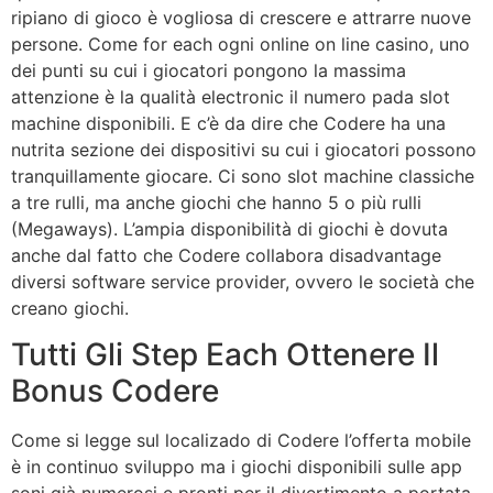
ripiano di gioco è vogliosa di crescere e attrarre nuove
persone. Come for each ogni online on line casino, uno
dei punti su cui i giocatori pongono la massima
attenzione è la qualità electronic il numero pada slot
machine disponibili. E c’è da dire che Codere ha una
nutrita sezione dei dispositivi su cui i giocatori possono
tranquillamente giocare. Ci sono slot machine classiche
a tre rulli, ma anche giochi che hanno 5 o più rulli
(Megaways). L’ampia disponibilità di giochi è dovuta
anche dal fatto che Codere collabora disadvantage
diversi software service provider, ovvero le società che
creano giochi.
Tutti Gli Step Each Ottenere Il
Bonus Codere
Come si legge sul localizado di Codere l’offerta mobile
è in continuo sviluppo ma i giochi disponibili sulle app