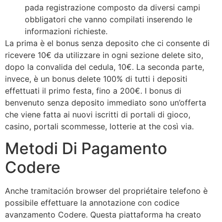
pada registrazione composto da diversi campi
obbligatori che vanno compilati inserendo le
informazioni richieste.
La prima è el bonus senza deposito che ci consente di
ricevere 10€ da utilizzare in ogni sezione delete sito,
dopo la convalida del cedula, 10€. La seconda parte,
invece, è un bonus delete 100% di tutti i depositi
effettuati il primo festa, fino a 200€. I bonus di
benvenuto senza deposito immediato sono un’offerta
che viene fatta ai nuovi iscritti di portali di gioco,
casino, portali scommesse, lotterie at the così via.
Metodi Di Pagamento
Codere
Anche tramitación browser del propriétaire telefono è
possibile effettuare la annotazione con codice
avanzamento Codere. Questa piattaforma ha creato