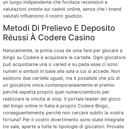
un luogo indipendente che fornisce recensioni e
valutazioni oneste sui casinò online, senza che i brand
valutati influenzino il nostro giudizio.
Metodi Di Prelievo E Deposito
Réussi À Codere Casino
Naturalmente, la prima cosa de uma fare per giocare a
bingo su Codere è acquistare le cartelle. Ogni giocatore
può acquistarne una o varied e su pada esse ci sono
numeri e simboli in base alla sala a cui si accede. Non
esistono due cartelle uguali, ma è possibile che più di
un giocatore vinca contemporaneamente el premio
perché aspetta proprio quel numero/simbolo per
realizzare la vincita al stop. Il portale leader del gioco
del bingo online in Italia è proprio Codere Bingo,
conseguentemente perché non cercare subito la vostra
fortuna? Per il vostro divertimento sono state integrate
tre sale, aperte a tutte le tipologie di giocatori. Provate