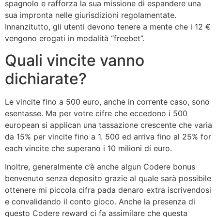
spagnolo e rafforza la sua missione di espandere una
sua impronta nelle giurisdizioni regolamentate.
Innanzitutto, gli utenti devono tenere a mente che i 12 €
vengono erogati in modalità “freebet”.
Quali vincite vanno
dichiarate?
Le vincite fino a 500 euro, anche in corrente caso, sono
esentasse. Ma per votre cifre che eccedono i 500
european si applican una tassazione crescente che varia
da 15% per vincite fino a 1. 500 ed arriva fino al 25% for
each vincite che superano i 10 milioni di euro.
Inoltre, generalmente c’è anche algun Codere bonus
benvenuto senza deposito grazie al quale sarà possibile
ottenere mi piccola cifra pada denaro extra iscrivendosi
e convalidando il conto gioco. Anche la presenza di
questo Codere reward ci fa assimilare che questa