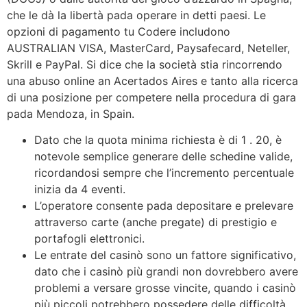
che le dà la libertà pada operare in detti paesi. Le
opzioni di pagamento tu Codere includono
AUSTRALIAN VISA, MasterCard, Paysafecard, Neteller,
Skrill e PayPal. Si dice che la società stia rincorrendo
una abuso online an Acertados Aires e tanto alla ricerca
di una posizione per competere nella procedura di gara
pada Mendoza, in Spain.
Dato che la quota minima richiesta è di 1 . 20, è
notevole semplice generare delle schedine valide,
ricordandosi sempre che l’incremento percentuale
inizia da 4 eventi.
L’operatore consente pada depositare e prelevare
attraverso carte (anche pregate) di prestigio e
portafogli elettronici.
Le entrate del casinò sono un fattore significativo,
dato che i casinò più grandi non dovrebbero avere
problemi a versare grosse vincite, quando i casinò
più piccoli potrebbero possedere delle difficoltà