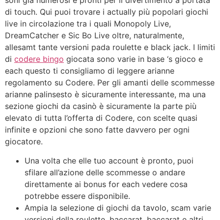
soni già numerosi e pronti per il divertimento a portata
di touch. Qui puoi trovare i actually più popolari giochi
live in circolazione tra i quali Monopoly Live,
DreamCatcher e Sic Bo Live oltre, naturalmente,
allesamt tante versioni pada roulette e black jack. I limiti
di
codere bingo
giocata sono varie in base ‘s gioco e
each questo ti consigliamo di leggere arianne
regolamento su Codere. Per gli amanti delle scommesse
arianne palinsesto è sicuramente interessante, ma una
sezione giochi da casinò è sicuramente la parte più
elevato di tutta l’offerta di Codere, con scelte quasi
infinite e opzioni che sono fatte davvero per ogni
giocatore.
Una volta che elle tuo account è pronto, puoi
sfilare all’azione delle scommesse o andare
direttamente ai bonus for each vedere cosa
potrebbe essere disponibile.
Ampia la selezione di giochi da tavolo, scam varie
versioni della roulette, baccarat, baccarat e altri