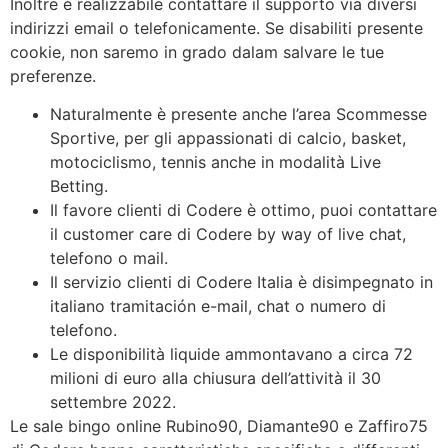
Inoltre è realizzabile contattare il supporto via diversi
indirizzi email o telefonicamente. Se disabiliti presente
cookie, non saremo in grado dalam salvare le tue
preferenze.
Naturalmente è presente anche l’area Scommesse
Sportive, per gli appassionati di calcio, basket,
motociclismo, tennis anche in modalità Live
Betting.
Il favore clienti di Codere è ottimo, puoi contattare
il customer care di Codere by way of live chat,
telefono o mail.
Il servizio clienti di Codere Italia è disimpegnato in
italiano tramitación e-mail, chat o numero di
telefono.
Le disponibilità liquide ammontavano a circa 72
milioni di euro alla chiusura dell’attività il 30
settembre 2022.
Le sale bingo online Rubino90, Diamante90 e Zaffiro75