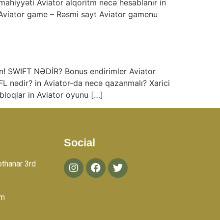
ahiyyəti Aviator alqoritm necə hesablanır in
 Aviator game – Rəsmi sayt Aviator gamenu
ın! SWIFT NƏDİR? Bonus endirimler Aviator
L nədir? in Aviator-da necə qazanmalı? Xarici
bloqlar in Aviator oyunu […]
Social
thanar 3rd
om