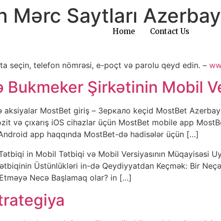
 Mərc Saytları Azerbay
Home
Contact Us
uta seçin, telefon nömrəsi, e-poçt və parolu qeyd edin. –
ww
 Bukmeker Şirkətinin Mobil Ve
ə aksiyalar MostBet giriş – Зеркало keçid MostBet Azerba
it və çıxarış iOS cihazlar üçün MostBet mobile app MostBe
 Android app haqqında MostBet-də hadisələr üçün […]
tbiqi in Mobil Tətbiqi və Mobil Versiyasının Müqayisəsi Uy
ətbiqinin Üstünlükləri in-də Qeydiyyatdan Keçmək: Bir Neç
c Etməyə Necə Başlamaq olar? in […]
trategiya