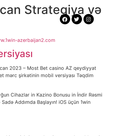
can Strategiya və
w.1win-azerbaijan2.com
rsiyası
ycan 2023 – Most Bet casino AZ qeydiyyat
t mərc şirkətinin mobil versiyası Təqdim
ğun Cihazlar in Kazino Bonusu in İndir Rəsmi
ə Sadə Addımda Başlayın! iOS üçün 1win