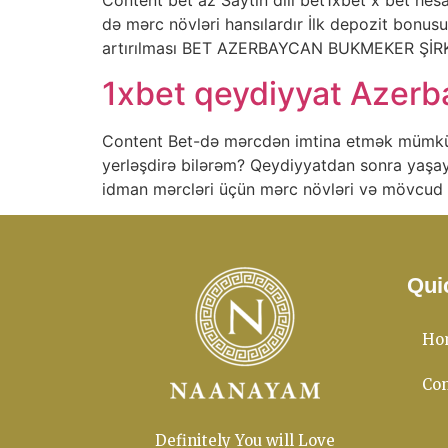
Content bet az Saytın dili bet1xbet x bet hes
də mərc növləri hansılardır İlk depozit bonus
artırılması BET AZERBAYCAN BUKMEKER ŞİR
1xbet qeydiyyat Azerb
Content Bet-də mərcdən imtina etmək mümkünd
yerləşdirə bilərəm? Qeydiyyatdan sonra yaşay
idman mərcləri üçün mərc növləri və mövcud im
Qui
Ho
Con
Definitely You will Love