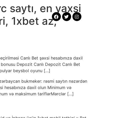
 saytı, en yaxsi
, 1xbet az,
rilməsi Canlı Bet şəxsi hesabınıza daxil
t bonusu Depozit Canlı Depozit Canlı Bet
opulyar beysbol oyunu […]
Azərbaycan bukmeker: rəsmi saytın nəzərdən
xsi hesabınıza daxil olun Minimum və
imum və maksimum tariflərMərclər […]