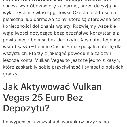
chcesz wypróbować grę za darmo, przed decyzją na
wykorzystanie własnej gotówki. Często jest to suma
pieniężna, lub darmowe spiny, które są oferowane bez
konieczności dokonania wpłaty. Rozwiejmy wszelkie
wątpliwości dotyczące bezpieczeństwa korzystania z
powitalnego bonusu bez depozytu. Absolutna legenda
wśród kasyn – Lemon Casino – ma specjalną ofertę dla
wszystkich, którzy z jakiegoś powodu nie założyli
jeszcze konta. Vulkan Vegas to jeszcze jedno z kasyn,
które zaskarbiły sobie przychylność i sympatię polskich
graczy.
Jak Aktywować Vulkan
Vegas 25 Euro Bez
Depozytu?
Po wypełnieniu wszystkich warunków przyznania