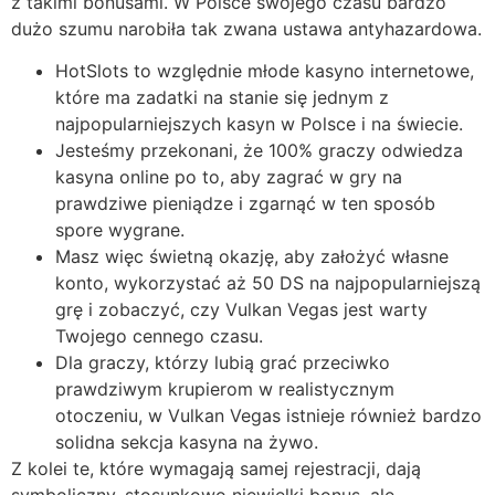
z takimi bonusami. W Polsce swojego czasu bardzo
dużo szumu narobiła tak zwana ustawa antyhazardowa.
HotSlots to względnie młode kasyno internetowe,
które ma zadatki na stanie się jednym z
najpopularniejszych kasyn w Polsce i na świecie.
Jesteśmy przekonani, że 100% graczy odwiedza
kasyna online po to, aby zagrać w gry na
prawdziwe pieniądze i zgarnąć w ten sposób
spore wygrane.
Masz więc świetną okazję, aby założyć własne
konto, wykorzystać aż 50 DS na najpopularniejszą
grę i zobaczyć, czy Vulkan Vegas jest warty
Twojego cennego czasu.
Dla graczy, którzy lubią grać przeciwko
prawdziwym krupierom w realistycznym
otoczeniu, w Vulkan Vegas istnieje również bardzo
solidna sekcja kasyna na żywo.
Z kolei te, które wymagają samej rejestracji, dają