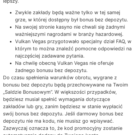
lepszy.
Zwykle zakłady będą ważne tylko w tej samej
grze, w której dostępny był bonus bez depozytu.
Na swojej stronie kasyno nie chwali się żadnymi
ważniejszymi nagrodami w branży hazardowej.
Vulkan Vegas przygotowało specjalny dział FAQ, w
którym to można znaleźć pomocne odpowiedzi na
najczęściej zadawane pytania.
Na chwilę obecną Vulkan Vegas nie oferuje
żadnego bonusu bez depozytu.
Do czasu spełnienia warunków obrotu, wygrane z
bonusu bez depozytu będą przechowywane na Twoim
„Saldzie Bonusowym”. W większości przypadków,
będziesz musiał spełnić wymagania dotyczące
zakładów lub gry, zanim będziesz w stanie wypłacić
swój bonus bez depozytu. Jeśli darmowy bonus bez
depozytu nie ma kodu, nie musisz go wpisywać.
Zazwyczaj oznacza to, że kod promocyjny zostanie