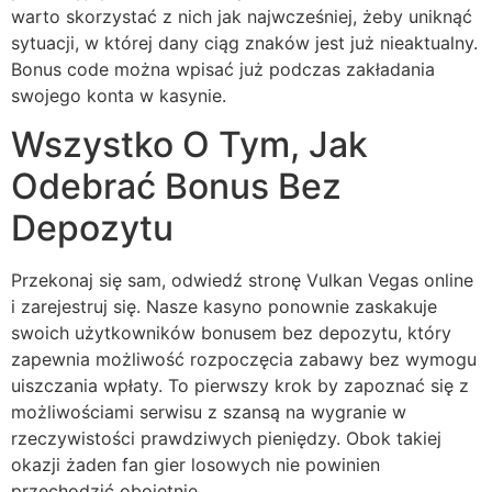
warto skorzystać z nich jak najwcześniej, żeby uniknąć
sytuacji, w której dany ciąg znaków jest już nieaktualny.
Bonus code można wpisać już podczas zakładania
swojego konta w kasynie.
Wszystko O Tym, Jak
Odebrać Bonus Bez
Depozytu
Przekonaj się sam, odwiedź stronę Vulkan Vegas online
i zarejestruj się. Nasze kasyno ponownie zaskakuje
swoich użytkowników bonusem bez depozytu, który
zapewnia możliwość rozpoczęcia zabawy bez wymogu
uiszczania wpłaty. To pierwszy krok by zapoznać się z
możliwościami serwisu z szansą na wygranie w
rzeczywistości prawdziwych pieniędzy. Obok takiej
okazji żaden fan gier losowych nie powinien
przechodzić obojętnie.