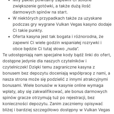
zwiększenie gotówki, a także dużą ilość
darmowych spinów na start.
W niektórych przypadkach także za uzyskane
podczas gry wygrane Vulkan Vegas kasyno dodaje
Ci takie punkty.
Oferta kasyna jest tak bogata i różnorodna, że
zapewni Ci wiele godzin wspaniałej rozrywki i
obce będzie Ci tutaj słowo „nuda”.
Te udostępniają nam specjalne kody bądź linki do ofert,
dostępne jedynie dla naszych czytelników i
czytelniczek! Dzięki temu zagraniczne kasyna z
bonusem bez depozytu doceniają współpracę z nami, a
nasza strona może się podzielić z innymi atrakcyjnymi
bonusami. Wiele bonusów w kasynie online wymaga
wpłaty, aby się zakwalifikować, ale bonus darmowych
spinów gracze otrzymują tuż po rejestracji, bez
konieczności depozytu. Zanim zaczniemy opisywać
bliżej i bardziej szczegółowo dostępny w Vulkan Vegas