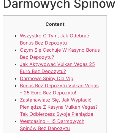
Darmowych Spinów
Content
Wszystko O Tym, Jak Odebrać
Bonus Bez Depozytu
Czym Się Cechuje W Kasyno Bonus
Bez Depozytu?
Jak Aktywować Vulkan Vegas 25
Euro Bez Depozytu?
Darmowe Spiny Dla Vip
Bonus Bez Depozytu Vulkan Vegas
– 25 Euro Bez Depozytu!
Zastanawiasz Się, Jak Wypłacić
Pieniądze Z Kasyna Vulkan Vegas?
Tak Odbierzesz Swoje Pieniądze
Westcasino – 15 Darmowych
Spinów Bez Depozytu