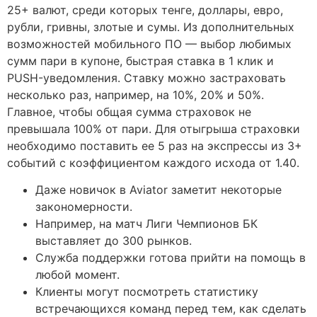
25+ валют, среди которых тенге, доллары, евро,
рубли, гривны, злотые и сумы. Из дополнительных
возможностей мобильного ПО — выбор любимых
сумм пари в купоне, быстрая ставка в 1 клик и
PUSH-уведомления. Ставку можно застраховать
несколько раз, например, на 10%, 20% и 50%.
Главное, чтобы общая сумма страховок не
превышала 100% от пари. Для отыгрыша страховки
необходимо поставить ее 5 раз на экспрессы из 3+
событий с коэффициентом каждого исхода от 1.40.
Даже новичок в Aviator заметит некоторые
закономерности.
Например, на матч Лиги Чемпионов БК
выставляет до 300 рынков.
Служба поддержки готова прийти на помощь в
любой момент.
Клиенты могут посмотреть статистику
встречающихся команд перед тем, как сделать