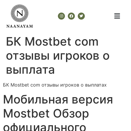
БК Mostbet com
отзывы игроков о
выплата
БК Mostbet com отзывы игроков о выплатах
Мобильная версия
Mostbet Обзор
официального