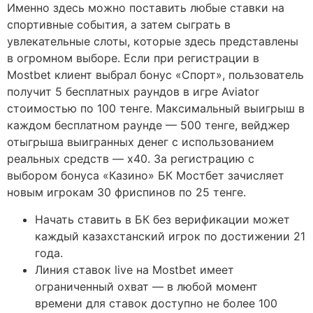
Именно здесь можно поставить любые ставки на
спортивные события, а затем сыграть в
увлекательные слоты, которые здесь представлены
в огромном выборе. Если при регистрации в
Mostbet клиент выбрал бонус «Спорт», пользователь
получит 5 бесплатных раундов в игре Aviator
стоимостью по 100 тенге. Максимальный выигрыш в
каждом бесплатном раунде — 500 тенге, вейджер
отыгрыша выигранных денег с использованием
реальных средств — х40. За регистрацию с
выбором бонуса «Казино» БК Мостбет зачисляет
новым игрокам 30 фриспинов по 25 тенге.
Начать ставить в БК без верификации может
каждый казахстанский игрок по достижении 21
года.
Линия ставок live на Mostbet имеет
ограниченный охват — в любой момент
времени для ставок доступно не более 100