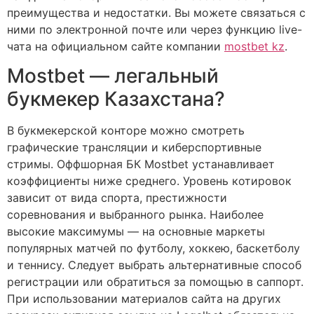
преимущества и недостатки. Вы можете связаться с
ними по электронной почте или через функцию live-
чата на официальном сайте компании
mostbet kz
.
Mostbet — легальный
букмекер Казахстана?
В букмекерской конторе можно смотреть
графические трансляции и киберспортивные
стримы. Оффшорная БК Mostbet устанавливает
коэффициенты ниже среднего. Уровень котировок
зависит от вида спорта, престижности
соревнования и выбранного рынка. Наиболее
высокие максимумы — на основные маркеты
популярных матчей по футболу, хоккею, баскетболу
и теннису. Следует выбрать альтернативные способ
регистрации или обратиться за помощью в саппорт.
При использовании материалов сайта на других