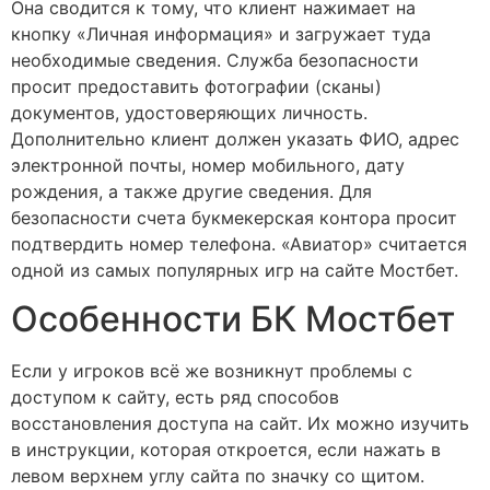
Она сводится к тому, что клиент нажимает на
кнопку «Личная информация» и загружает туда
необходимые сведения. Служба безопасности
просит предоставить фотографии (сканы)
документов, удостоверяющих личность.
Дополнительно клиент должен указать ФИО, адрес
электронной почты, номер мобильного, дату
рождения, а также другие сведения. Для
безопасности счета букмекерская контора просит
подтвердить номер телефона. «Авиатор» считается
одной из самых популярных игр на сайте Мостбет.
Особенности БК Мостбет
Если у игроков всё же возникнут проблемы с
доступом к сайту, есть ряд способов
восстановления доступа на сайт. Их можно изучить
в инструкции, которая откроется, если нажать в
левом верхнем углу сайта по значку со щитом.