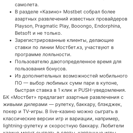
самолета.
В разделе «Казино» Mostbet собрал более
азартных развлечений известных провайдеров
Playson, Pragmatic Play, Booongo, Endorphina,
Betsoft и не только.
Зарегистрированные клиенты, делающие
ставки по линии Мостбет.кз, участвуют в
программе лояльности.
Пользователю даютопределенное время для
пользования бонусов.
Из дополнительных возможностей мобильного
ПО — выбор любимых сумм пари в купоне,
быстрая ставка в 1 клик и PUSH-уведомления.
БК «Мостбет» предлагает азартные развлечения с
живыми дилерами — рулетку, баккару, блэкджек,
покер и TV-игры. В live-казино можно сыграть в
классические версии игр и вариации, например,
lightning-рулетку и скоростную баккару. Любители
казино могут сыграть в слоты, карточные игры,