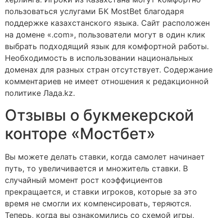
пользоваться услугами БК MostBet благодаря
поддержке казахстанского языка. Сайт расположен
на домене «.com», пользователи могут в один клик
выбрать подходящий язык для комфортной работы.
Необходимость в использовании национальных
доменах для разных стран отсутствует. Содержание
комментариев не имеет отношения к редакционной
политике Лада.kz.
Отзывы о букмекерской
конторе «Мостбет»
Вы можете делать ставки, когда самолет начинает
путь, то увеличивается и множитель ставки. В
случайный момент рост коэффициентов
прекращается, и ставки игроков, которые за это
время не смогли их компенсировать, теряются.
Теперь, когда вы ознакомились со схемой игры,