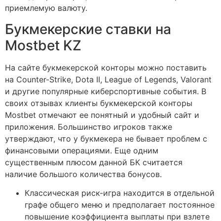
приемлемую валюту.
Букмекерские ставки на
Mostbet KZ
На сайте букмекерской конторы можно поставить
на Counter-Strike, Dota II, League of Legends, Valorant
и другие популярные киберспортивные события. В
своих отзывах клиенты букмекерской конторы
Mostbet отмечают ее понятный и удобный сайт и
приложения. Большинство игроков также
утверждают, что у букмекера не бывает проблем с
финансовыми операциями. Еще одним
существенным плюсом данной БК считается
наличие большого количества бонусов.
Классическая риск-игра находится в отдельной
графе общего меню и предполагает постоянное
повышение коэффициента выплаты при взлете