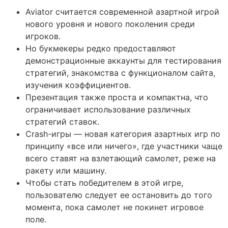
Aviator считается современной азартной игрой
нового уровня и нового поколения среди
игроков.
Но букмекеры редко предоставляют
демонстрационные аккаунты для тестирования
стратегий, знакомства с функционалом сайта,
изучения коэффициентов.
Презентация также проста и компактна, что
ограничивает использование различных
стратегий ставок.
Crash-игры — новая категория азартных игр по
принципу «все или ничего», где участники чаще
всего ставят на взлетающий самолет, реже на
ракету или машину.
Чтобы стать победителем в этой игре,
пользователю следует ее остановить до того
момента, пока самолет не покинет игровое
поле.