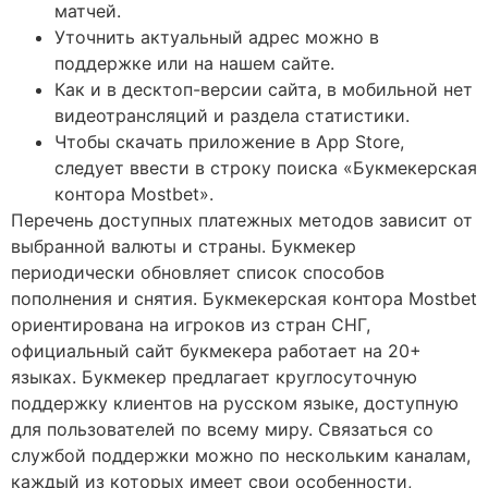
матчей.
Уточнить актуальный адрес можно в
поддержке или на нашем сайте.
Как и в десктоп-версии сайта, в мобильной нет
видеотрансляций и раздела статистики.
Чтобы скачать приложение в App Store,
следует ввести в строку поиска «Букмекерская
контора Mostbet».
Перечень доступных платежных методов зависит от
выбранной валюты и страны. Букмекер
периодически обновляет список способов
пополнения и снятия. Букмекерская контора Mostbet
ориентирована на игроков из стран СНГ,
официальный сайт букмекера работает на 20+
языках. Букмекер предлагает круглосуточную
поддержку клиентов на русском языке, доступную
для пользователей по всему миру. Связаться со
службой поддержки можно по нескольким каналам,
каждый из которых имеет свои особенности,