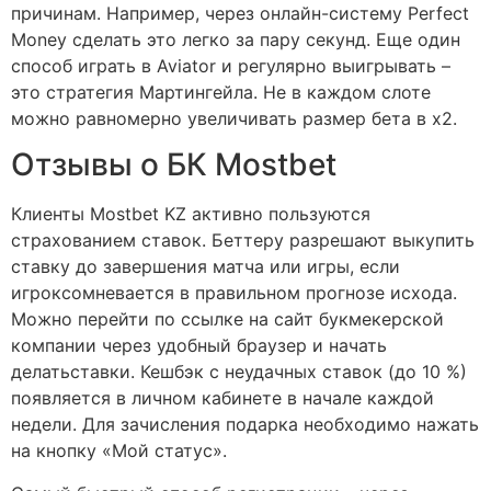
причинам. Например, через онлайн-систему Perfect
Money сделать это легко за пару секунд. Еще один
способ играть в Aviator и регулярно выигрывать –
это стратегия Мартингейла. Не в каждом слоте
можно равномерно увеличивать размер бета в х2.
Отзывы о БК Mostbet
Клиенты Mostbet KZ активно пользуются
страхованием ставок. Беттеру разрешают выкупить
ставку до завершения матча или игры, если
игроксомневается в правильном прогнозе исхода.
Можно перейти по ссылке на сайт букмекерской
компании через удобный браузер и начать
делатьставки. Кешбэк с неудачных ставок (до 10 %)
появляется в личном кабинете в начале каждой
недели. Для зачисления подарка необходимо нажать
на кнопку «Мой статус».