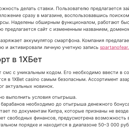
можность делать ставки. Пользователю предлагается за
риложение сразу в магазине, воспользовавшись поиско
урсы. Наделены обширным функционалом, работают быс
лю предлагается сайт с измененным названием, домено
разряжает аккумулятор смартфона. Компания предлага
ию и активировали личную учетную запись
spartanofear
орт в 1ХБет
 смс с уникальным кодом. Его необходимо ввести в со
ся в 1XBet casino самым безопасным. Ассортимент азар
ог актуальных новинок.
но выполнить условия отыгрыша.
 барабанов необходимо до отыгрыша денежного бонуса
отает по документам Кипра, которые признаны не везде
нет свободных финансов, предусмотрена возможность вз
альном порядке и находится в диапазоне 50–3 000 руб