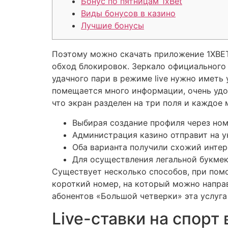
Бонус по пятницам 1xBet
Виды бонусов в казино
Лучшие бонусы
Поэтому можно скачать приложение 1XBET 
обход блокировок. Зеркало официального
удачного пари в режиме live нужно иметь
помещается много информации, очень удо
что экран разделен на три поля и каждое
Выбирая создание профиля через ном
Администрация казино отправит на у
Оба варианта получили схожий интер
Для осуществления легальной букмек
Существует несколько способов, при помо
короткий номер, на который можно направ
абонентов «Большой четверки» эта услуга
Live-ставки на спорт 