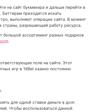
йти на сайт букмекера и дальше перейти в
м. Беттерам приходится искать
тро, выполняют операции сайта. В момент
м страны, разрешающей работу ресурса.
ет большой ассортимент разных подарков
.com
.
ответствующее поле на сайте. Этот
тных игр в 1XBet казино постоянно
.
.
ять для одной ставки деньги в долг.
лей. Чтобы воспользоваться данной