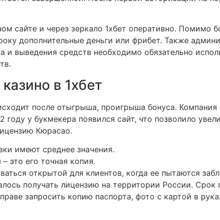
ом сайте и через зеркало 1хбет оперативно. Помимо б
року дополнительные деньги или фрибет. Также админи
та и выведения средств необходимо обязательно испол
тв.
казино в 1хбет
исходит после отыгрыша, проигрыша бонуса. Компания
2 году у букмекера появился сайт, что позволило увел
лицензию Кюрасао.
вки имеют среднее значения.
– это его точная копия.
ваться открытой для клиентов, когда ее пытаются забл
лось получать лицензию на территории России. Срок 
праве запросить копию паспорта, фото с картой в рука