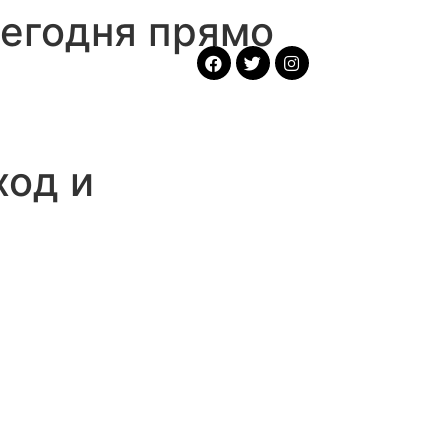
сегодня прямо
ход и