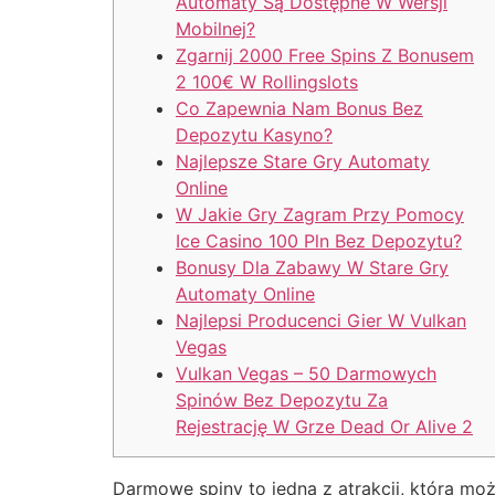
Automaty Są Dostępne W Wersji
Mobilnej?
Zgarnij 2000 Free Spins Z Bonusem
2 100€ W Rollingslots
Co Zapewnia Nam Bonus Bez
Depozytu Kasyno?
Najlepsze Stare Gry Automaty
Online
W Jakie Gry Zagram Przy Pomocy
Ice Casino 100 Pln Bez Depozytu?
Bonusy Dla Zabawy W Stare Gry
Automaty Online
Najlepsi Producenci Gier W Vulkan
Vegas
Vulkan Vegas – 50 Darmowych
Spinów Bez Depozytu Za
Rejestrację W Grze Dead Or Alive 2
Darmowe spiny to jedna z atrakcji, którą m