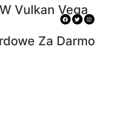
 W Vulkan Vega
ardowe Za Darmo