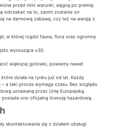
ione przed nimi warunki, sięgną po premię.
hę odczekać na to, zanim zostanie on
 się na darmową zabawę, czy też na wersję z
i, w której rządzi fauna, flora oraz ogromny
zęsto wynoszące x30.
łacić większej gotówki, powiemy nawet
tóre działa na rynku już od lat. Każdy
ją – a taki proces wymaga czasu. Bez względu
zardową uznawaną przez Unię Europejską.
 posiada ono oficjalną licencję hazardową.
ch
y skontaktowania się z działem obsługi