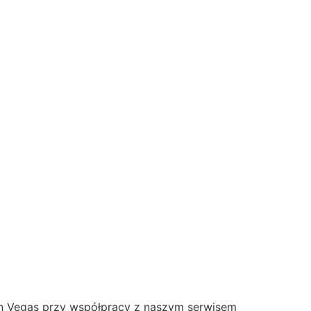
kan Vegas przy współpracy z naszym serwisem