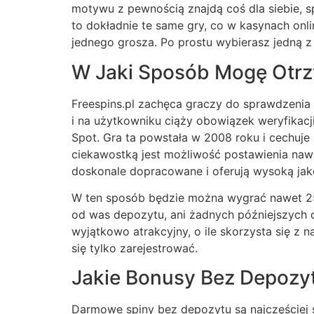
motywu z pewnością znajdą coś dla siebie, s
to dokładnie te same gry, co w kasynach onli
jednego grosza. Po prostu wybierasz jedną z 
W Jaki Sposób Mogę Otr
Freespins.pl zachęca graczy do sprawdzenia 
i na użytkowniku ciąży obowiązek weryfikacj
Spot. Gra ta powstała w 2008 roku i cechuj
ciekawostką jest możliwość postawienia nawe
doskonale dopracowane i oferują wysoką jako
W ten sposób będzie można wygrać nawet 25
od was depozytu, ani żadnych późniejszych d
wyjątkowo atrakcyjny, o ile skorzysta się z
się tylko zarejestrować.
Jakie Bonusy Bez Depozyt
Darmowe spiny bez depozytu są najczęściej s