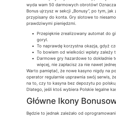
wyda wam 50 darmowych obrotów! Oznacza to 
Bonus ujrzysz w sekcji „Bonusy”, po tym, jak
przypisany do konta. Gry slotowe to niesamo
prawdziwymi pieniędzmi.
Przepięknie zrealizowany automat do gie
goryl.
To naprawdę korzystna okazja, gdyż cz
To bowiem od wielkości wpłaty zależy t
Darmowe gry hazardowe to dokładnie te 
więcej, nie zapłacisz za nie nawet jedn
Warto pamiętać, że nowe kasyno nigdy na pocz
operator regularnie usprawnia swój serwis, 
na to, czy to kasyna bez depozytu po polsku
Dlatego, jeśli ktoś wybiera Polskie legalne 
Główne Ikony Bonusow
Będzie to jednak zależało od oprogramowani