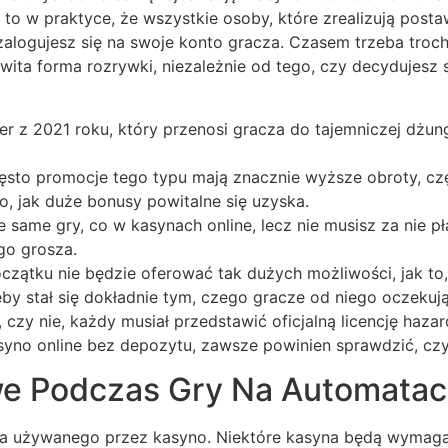
w praktyce, że wszystkie osoby, które zrealizują postaw
 zalogujesz się na swoje konto gracza. Czasem trzeba troc
wita forma rozrywki, niezależnie od tego, czy decydujesz
r z 2021 roku, który przenosi gracza do tajemniczej dżungl
ęsto promocje tego typu mają znacznie wyższe obroty, c
o, jak duże bonusy powitalne się uzyska.
same gry, co w kasynach online, lecz nie musisz za nie p
ego grosza.
ątku nie będzie oferować tak dużych możliwości, jak to, k
żeby stał się dokładnie tym, czego gracze od niego oczeku
, czy nie, każdy musiał przedstawić oficjalną licencję ha
kasyno online bez depozytu, zawsze powinien sprawdzić, czy
e Podczas Gry Na Automata
a używanego przez kasyno. Niektóre kasyna będą wymagał