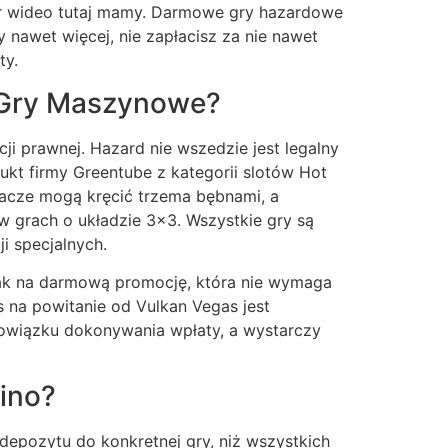
ier wideo tutaj mamy. Darmowe gry hazardowe
y nawet więcej, nie zapłacisz za nie nawet
ty.
 Gry Maszynowe?
i prawnej. Hazard nie wszedzie jest legalny
ukt firmy Greentube z kategorii slotów Hot
racze mogą kręcić trzema bębnami, a
w grach o układzie 3×3. Wszystkie gry są
i specjalnych.
ak na darmową promocję, która nie wymaga
s na powitanie od Vulkan Vegas jest
obowiązku dokonywania wpłaty, a wystarczy
ino?
depozytu do konkretnej gry, niż wszystkich