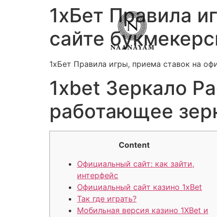
1хБет Правила и
сайте букмекерс
1хБет Правила игры, приема ставок на оф
1xbet Зеркало Ра
работающее зер
Content
Официальный сайт: как зайти,
интерфейс
Официальный сайт казино 1xBet
Так где играть?
Мобильная версия казино 1XBet и