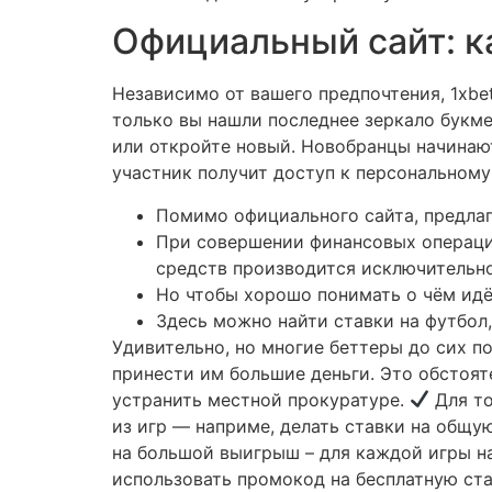
Официальный сайт: к
Независимо от вашего предпочтения, 1xbe
только вы нашли последнее зеркало букме
или откройте новый. Новобранцы начинают
участник получит доступ к персональном
Помимо официального сайта, предлага
При совершении финансовых операци
средств производится исключительно
Но чтобы хорошо понимать о чём идёт
Здесь можно найти ставки на футбол,
Удивительно, но многие беттеры до сих п
принести им большие деньги. Это обстоят
устранить местной прокуратуре.
Для то
из игр — наприме, делать ставки на общу
на большой выигрыш – для каждой игры н
использовать промокод на бесплатную ста