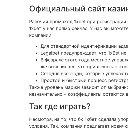
Официальный сайт казин
Рабочий промокод 1xbet при регистрации
1хбет у нас прямо сейчас. У нас вы може
компании.
Для стандартной идентификации адм
Legalbet предупреждает, что 1xBet н
В феврале этого года местное управл
же выяснилось, что привлекать к отв
Сегодня все люди, которые увлекаютс
Простой и быстрый процесс регистрац
Также уровень маржи зависит от выбранно
незначительно – коэффициенты остаются в
Так где играть?
Несмотря, на то, что бк 1хбет сделала уп
условия. Так, компания предлагает нович