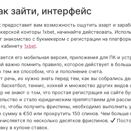
ак зайти, интерфейс
t предоставит вам возможность ощутить азарт и зарабо
керской конторы 1xbet, начинайте действовать. Испо
 знакомство с букмекером с регистрации на платформе
у кабинету
1xbet
.
ется его мобильная версия, приложения для ПК и устро
й важно помнить правило, которое действует в больш
 тем же способом, что и пополнение счета.
 речь, их нужно знать перед тем, как вы собрались де
 баскетбол, теннис, хоккей и множество других видов 
ор не знают о том, что простая регистрация на сайте 
ельство и стало юридическим препятствием для рассмо
го, чтобы получить фриспины, необходимо выполнить 
ю сумму в €50 или прокрутить 150 спинов. Чем больше 
ачисляется по несколько десятков фриспинов.
Посто
вку в купоне ставок.