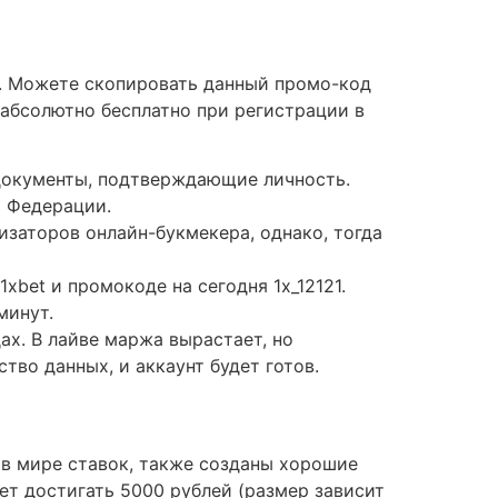
с. Можете скопировать данный промо-код
 абсолютно бесплатно при регистрации в
документы, подтверждающие личность.
й Федерации.
изаторов онлайн-букмекера, однако, тогда
xbet и промокоде на сегодня 1x_12121.
минут.
ах. В лайве маржа вырастает, но
во данных, и аккаунт будет готов.
и в мире ставок, также созданы хорошие
ет достигать 5000 рублей (размер зависит