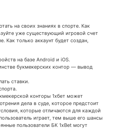
тать на своих знаниях в спорте. Как
льзуйте уже существующий игровой счет
. Как только аккаунт будет создан,
йств на базе Android и iOS.
инстве букмекерских контор — вывод
лать ставки.
спорта.
букмекерской конторы 1хбет может
трения дела в суде, которое предстоит
условия, которые отличаются для каждой
пользователь играет, тем выше его шансы
янные пользователи БК 1xBet могут