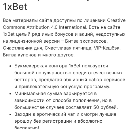
1xBet
Все материалы сайта доступны по лицензии Creative
Commons Attribution 4.0 International. Есть на сайте
1xBet целый ряд иных бонусов и акций, недоступных
на лицензионной версии – Битва экспрессов,
Счастливчик дня, Счастливая пятница, VIP-Кешбэк,
Битва купонов и много другое.
Букмекерская контора 1xBet пользуется
большой популярностью среди отечественных
бетторов, предлагая обширный набор сервисов
и привлекательную бонусную программу.
Минимальная сумма варьируется в
зависимости от способа пополнения, но в
большинстве случаев составляет 50 рублей.
Заходи в эротический чат и смотри лучшие
эрошоу без регистрации и абсолютно
бесплатно!