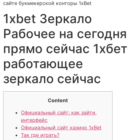
сайте букмекерской конторы 1xBet
1xbet Зеркало
Рабочее на сегодня
прямо сейчас 1хбет
работающее
зеркало сейчас
Content
Официальный сайт: как зайти,
интерфейс
Официальный сайт казино 1xBet
Так где играть?