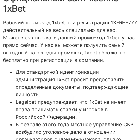
1xBet
Рабочий промокод 1xbet при регистрации 1XFREE777
действительный на весь специально для вас.
Можете скопировать данный промо-код 1хбет у нас
прямо сейчас. У нас вы можете получить самый
выгодный на сегодня промокод 1xbet абсолютно
бесплатно при регистрации в компании.
Для стандартной идентификации
администрация 1xBet просит предоставить
определенные документы, подтверждающие
личность.
Legalbet предупреждает, что 1xBet не имеет
права принимать ставки у игроков в
Российской Федерации.
В феврале этого года местное управление СКР
возбудило уголовное дело в отношении
организаторов онлайн-букмекера, однако,