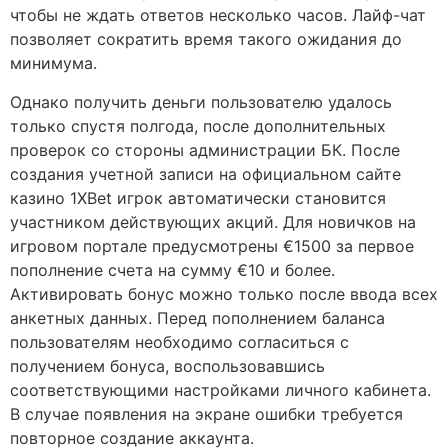
чтобы не ждать ответов несколько часов. Лайф-чат
позволяет сократить время такого ожидания до
минимума.
Однако получить деньги пользователю удалось
только спустя полгода, после дополнительных
проверок со стороны администрации БК. После
создания учетной записи на официальном сайте
казино 1XBet игрок автоматически становится
участником действующих акций. Для новичков на
игровом портале предусмотрены €1500 за первое
пополнение счета на сумму €10 и более.
Активировать бонус можно только после ввода всех
анкетных данных. Перед пополнением баланса
пользователям необходимо согласиться с
получением бонуса, воспользовавшись
соответствующими настройками личного кабинета.
В случае появления на экране ошибки требуется
повторное создание аккаунта.