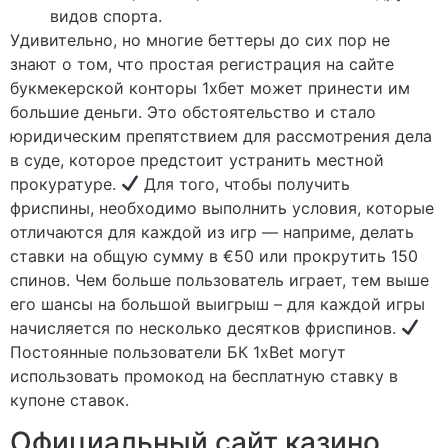
видов спорта.
Удивительно, но многие беттеры до сих пор не
знают о том, что простая регистрация на сайте
букмекерской конторы 1хбет может принести им
большие деньги. Это обстоятельство и стало
юридическим препятствием для рассмотрения дела
в суде, которое предстоит устранить местной
прокуратуре.
Для того, чтобы получить
фриспины, необходимо выполнить условия, которые
отличаются для каждой из игр — наприме, делать
ставки на общую сумму в €50 или прокрутить 150
спинов. Чем больше пользователь играет, тем выше
его шансы на большой выигрыш – для каждой игры
начисляется по несколько десятков фриспинов.
Постоянные пользователи БК 1xBet могут
использовать промокод на бесплатную ставку в
купоне ставок.
Официальный сайт казино