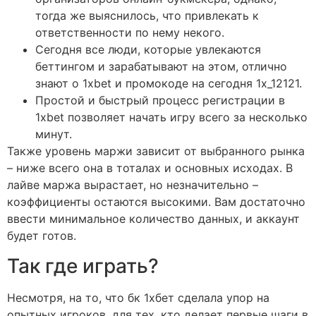
тогда же выяснилось, что привлекать к
ответственности по нему некого.
Сегодня все люди, которые увлекаются
беттингом и зарабатывают на этом, отлично
знают о 1xbet и промокоде на сегодня 1x_12121.
Простой и быстрый процесс регистрации в
1xbet позволяет начать игру всего за несколько
минут.
Также уровень маржи зависит от выбранного рынка
– ниже всего она в тоталах и основных исходах. В
лайве маржа вырастает, но незначительно –
коэффициенты остаются высокими. Вам достаточно
ввести минимальное количество данных, и аккаунт
будет готов.
Так где играть?
Несмотря, на то, что бк 1хбет сделала упор на
опытных игроков, для тех, кто делает первые шаги в