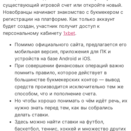
существующий игровой счет или откройте новый.
Новобранцы начинают знакомство с букмекером с
регистрации на платформе. Как только аккаунт
будет создан, участник получит доступ к
персональному кабинету
1xbet
.
Помимо официального сайта, предлагается его
мобильная версия, приложения для ПК и
устройств на базе Android и iOS.
При совершении финансовых операций важно
помнить правило, которое действует в
большинстве букмекерских контор — вывод
средств производится исключительно тем же
способом, что и пополнение счета.
Но чтобы хорошо понимать о чём идёт речь, их
нужно знать перед тем, как вы собрались
делать ставки.
Здесь можно найти ставки на футбол,
баскетбол, теннис, хоккей и множество других