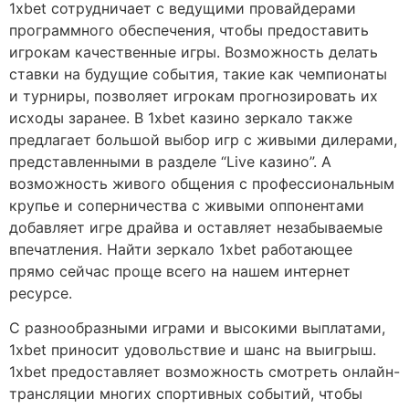
1xbet сотрудничает с ведущими провайдерами
программного обеспечения, чтобы предоставить
игрокам качественные игры. Возможность делать
ставки на будущие события, такие как чемпионаты
и турниры, позволяет игрокам прогнозировать их
исходы заранее. В 1xbet казино зеркало также
предлагает большой выбор игр с живыми дилерами,
представленными в разделе “Live казино”. А
возможность живого общения с профессиональным
крупье и соперничества с живыми оппонентами
добавляет игре драйва и оставляет незабываемые
впечатления. Найти зеркало 1xbet работающее
прямо сейчас проще всего на нашем интернет
ресурсе.
С разнообразными играми и высокими выплатами,
1xbet приносит удовольствие и шанс на выигрыш.
1xbet предоставляет возможность смотреть онлайн-
трансляции многих спортивных событий, чтобы