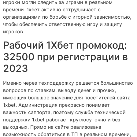
игроки могли следить за играми в реальном
времени. 1хбет активно сотрудничает с
организациями по борьбе с игорной зависимостью,
чтобы обеспечить ответственную игру и защиту
игроков.
Рабочий 1Хбет промокод:
32500 при регистрации в
2023
Именно через техподдержку решается большинство
вопросов по ставкам, выводу денег и прочих,
имеющих большое значение для посетителей сайта
1xbet. Администрация прекрасно понимает
важность саппорта, поэтому служба технической
поддержки 1xbet работает круглосуточно и без
выходных. Прямо на сайте реализована
возможность обратиться в ТП в реальном времени,