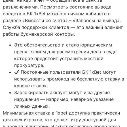
разъяснениями. Посмотреть состояние вывода
средств в БК 1xBet можно в личном кабинете в
разделе «Вывести со счета» – «Запросы на вывод».
Служба поддержки клиентов — это важный элемент
работы букмекерской конторы.
Это обстоятельство и стало юридическим
препятствием для рассмотрения дела в суде,
которое предстоит устранить местной
прокуратуре.
Постоянные пользователи БК 1xBet могут
использовать промокод на бесплатную ставку в
купоне ставок.
Заблокировать аккаунт могут и за другие
нарушения — например, неверное указание
личных данных.
Минимальная ставка в 1xbet доступна практически
для всех игроков, что делает игру доступной для
широкой аудитории. В 1хбет регулярно проводятся