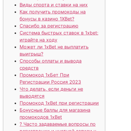
Виды спорта и ставки на них
Как получить промокоды на
бонусы в казино 1XBet?
Спасибо за регистрацию
Система быстрых ставок в 1xbet:
играйте на ходу
Может ли 1xBet не выплатить
выигрыш?
Способы оплаты и вывода
средств
Промокод 1хБет При
Регистрации Россия 2023
Что делать, если деньги не
выводятся
Промокод 1xBet при регистрации
Бонусные баллы для магазина
промокодов 1xBet
? Часто задаваемые вопросы по
регистрации и учетной записи у