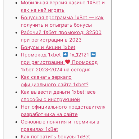
Мобильная версия казино 1XBet и
как на ней играть
Бонусная программа 1xBet — как
получить и отыграть бонусы
Рабочий 1Хбет промокод: 32500
при регистрации в 2023
Бонусы и Акции 1xbet
Промокод 1xbet
1x_12121
при регистрации
Промокод
1хбет 2023-2024 на сегодня
Как скачать зеркало
официального сайта 1xbet?
Как вывести деньги 1xbet: все
способы с инструкцией
Нет официального представителя
разработчика на сайте
Основные понятия и термины в
правилах 1xBet
Как потратить бонусы 1xBet